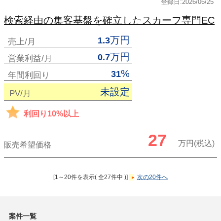
登録日:2026/06/25
検索経由の集客基盤を確立したスカーフ専門EC
万円
1.3
売上/月
万円
0.7
営業利益/月
%
31
年間利回り
未設定
PV/月
利回り10%以上
27
万円(税込)
販売希望価格
[1～20件を表示( 全27件中 )]
次の20件へ
案件一覧