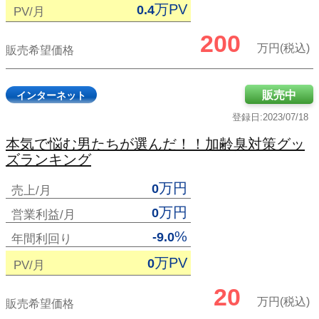
万PV
0.4
PV/月
200
万円(税込)
販売希望価格
販売中
インターネット
登録日:2023/07/18
本気で悩む男たちが選んだ！！加齢臭対策グッ
ズランキング
万円
0
売上/月
万円
0
営業利益/月
%
-9.0
年間利回り
万PV
0
PV/月
20
万円(税込)
販売希望価格