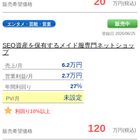
20
万円(税込)
販売希望価格
販売中
エンタメ・芸能・音楽
登録日:2026/06/25
SEO資産を保有するメイド服専門ネットショッ
プ
万円
6.2
売上/月
万円
2.7
営業利益/月
%
27
年間利回り
未設定
PV/月
利回り10%以上
120
万円(税込)
販売希望価格