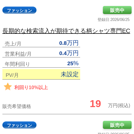
販売中
ファッション
登録日:2026/06/25
長期的な検索流入が期待できる柄シャツ専門EC
万円
0.8
売上/月
万円
0.4
営業利益/月
%
25
年間利回り
未設定
PV/月
利回り10%以上
19
万円(税込)
販売希望価格
販売中
ファッション