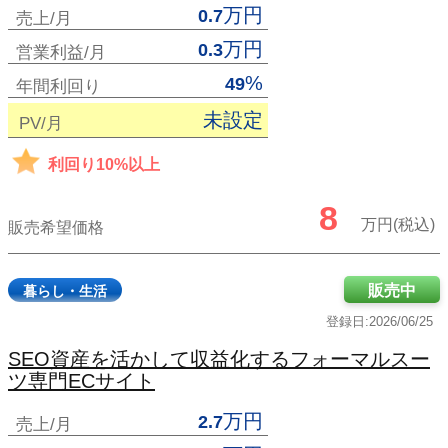
万円
0.7
売上/月
万円
0.3
営業利益/月
%
49
年間利回り
未設定
PV/月
利回り10%以上
8
万円(税込)
販売希望価格
販売中
暮らし・生活
登録日:2026/06/25
SEO資産を活かして収益化するフォーマルスー
ツ専門ECサイト
万円
2.7
売上/月