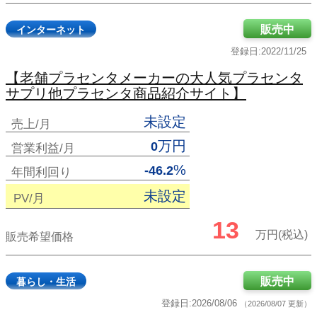
販売中
インターネット
登録日:2022/11/25
【老舗プラセンタメーカーの大人気プラセンタ
サプリ他プラセンタ商品紹介サイト】
未設定
売上/月
万円
0
営業利益/月
%
-46.2
年間利回り
未設定
PV/月
13
万円(税込)
販売希望価格
販売中
暮らし・生活
登録日:2026/08/06
（2026/08/07 更新）