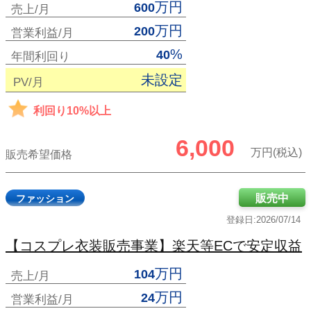
万円
600
売上/月
万円
200
営業利益/月
%
40
年間利回り
未設定
PV/月
利回り10%以上
6,000
万円(税込)
販売希望価格
販売中
ファッション
登録日:2026/07/14
【コスプレ衣装販売事業】楽天等ECで安定収益
万円
104
売上/月
万円
24
営業利益/月