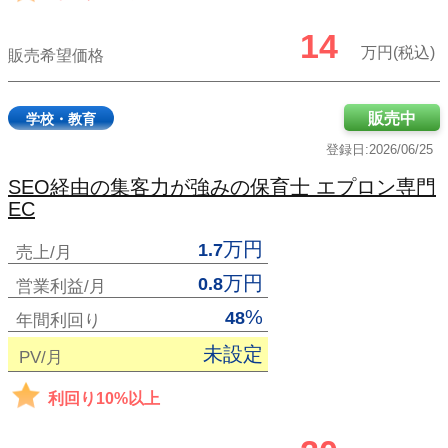
14
万円(税込)
販売希望価格
販売中
学校・教育
登録日:2026/06/25
SEO経由の集客力が強みの保育士 エプロン専門
EC
万円
1.7
売上/月
万円
0.8
営業利益/月
%
48
年間利回り
未設定
PV/月
利回り10%以上