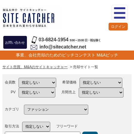
ログイン
03-6824-1954
9:00～19:00 日・祝を除く
お問い合わせ
info@sitecatcher.net
事業、会社売却のためのピッチコンテスト M&Aピッチ
サイト売買、M&Aのサイトキャッチャー
> 売却サイト一覧
会員数
希望価格
PV
月間売上
カテゴリ
取引方法
フリーワード