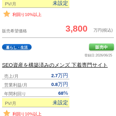
未設定
PV/月
利回り10%以上
3,800
万円(税込)
販売希望価格
販売中
暮らし・生活
登録日:2026/06/25
SEO資産を構築済みのメンズ 下着専門サイト
万円
2.7
売上/月
万円
0.8
営業利益/月
%
68
年間利回り
未設定
PV/月
利回り10%以上