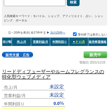
検索
人気検索キーワード：モバイル、ショップ、アフィリエイト、占い、ショッ
ピング、ポータル
[1～20件を表示( 全27件中 )]
▶
次の20件へ
受付終了は表示しない
並び順
売上/月
営業利益/月
年間利回り
▼
ＰＶ/月
販売希望価格
販売中
販売支援・広告
登録日:2021/11/15
リードディフューザーやルームフレグランスの
特化型ウェブメディア
未設定
売上/月
未設定
営業利益/月
%
0.0
年間利回り