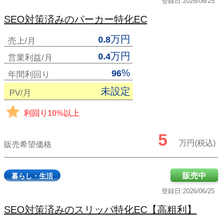
登録日:2026/06/25
SEO対策済みのパーカー特化EC
万円
0.8
売上/月
万円
0.4
営業利益/月
%
96
年間利回り
未設定
PV/月
利回り10%以上
5
万円(税込)
販売希望価格
販売中
暮らし・生活
登録日:2026/06/25
SEO対策済みのスリッパ特化EC【高粗利】