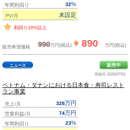
%
32
年間利回り
未設定
PV/月
利回り10%以上
890
990
万円(税込)
万円(税込)
販売希望価格
販売中
ニュース
登録日:2026/07/01
ベトナム・ダナンにおける日本食・寿司レスト
ラン事業
万円
328
売上/月
万円
74
営業利益/月
%
23
年間利回り