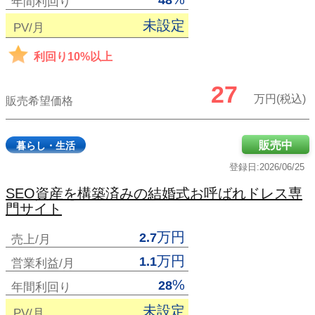
48
年間利回り
未設定
PV/月
利回り10%以上
27
万円(税込)
販売希望価格
販売中
暮らし・生活
登録日:2026/06/25
SEO資産を構築済みの結婚式お呼ばれドレス専
門サイト
万円
2.7
売上/月
万円
1.1
営業利益/月
%
28
年間利回り
未設定
PV/月