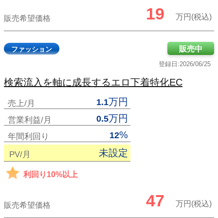
19
万円(税込)
販売希望価格
販売中
ファッション
登録日:2026/06/25
検索流入を軸に成長するエロ下着特化EC
万円
1.1
売上/月
万円
0.5
営業利益/月
%
12
年間利回り
未設定
PV/月
利回り10%以上
47
万円(税込)
販売希望価格