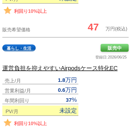
利回り10%以上
47
万円(税込)
販売希望価格
販売中
暮らし・生活
登録日:2026/06/25
運営負担を抑えやすいAirpodsケース特化EC
万円
1.8
売上/月
万円
0.6
営業利益/月
%
37
年間利回り
未設定
PV/月
利回り10%以上