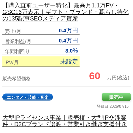
【購入直前ユーザー特化】最高月1.1万PV・
GSC16万表示｜ギフト・ブランド・暮らし特化
の135記事SEOメディア資産
万円
0.4
売上/月
万円
0.4
営業利益/月
%
8.0
年間利回り
未設定
PV/月
60
万円(税込)
販売希望価格
販売中
エンタメ・芸能・音楽
登録日:2026/07/15
大型IPライセンス事業｜販売権・大型IP交渉案
件・D2Cブランド譲渡・営業引き継ぎ支援付き