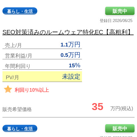
販売中
暮らし・生活
登録日:2026/06/25
SEO対策済みのルームウェア特化EC【高粗利】
万円
1.1
売上/月
万円
0.5
営業利益/月
%
15
年間利回り
未設定
PV/月
利回り10%以上
35
万円(税込)
販売希望価格
販売中
暮らし・生活