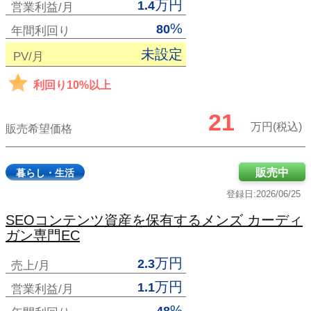
万円
1.4
営業利益/月
%
80
年間利回り
未設定
PV/月
利回り10%以上
21
万円(税込)
販売希望価格
販売中
暮らし・生活
登録日:2026/06/25
SEOコンテンツ資産を保有するメンズ カーディ
ガン専門EC
万円
2.3
売上/月
万円
1.1
営業利益/月
%