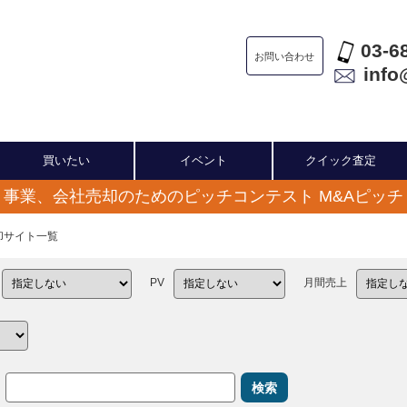
03-6
お問い合わせ
info
買いたい
イベント
クイック査定
事業、会社売却のためのピッチコンテスト M&Aピッチ
売却サイト一覧
PV
月間売上
検索