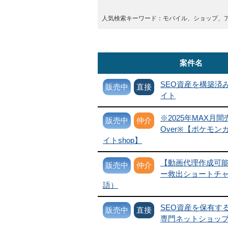
人気検索キーワード：モバイル、ショップ、
案件名
SEO資産を構築済
販売中
直接
イト
※2025年MAX月間
販売中
仲介
Over※【ポケモン
イトshop】
【動画代理作成可
販売中
仲介
ー救出ショートチ
語）
SEO資産を保有す
販売中
直接
専門ネットショッ