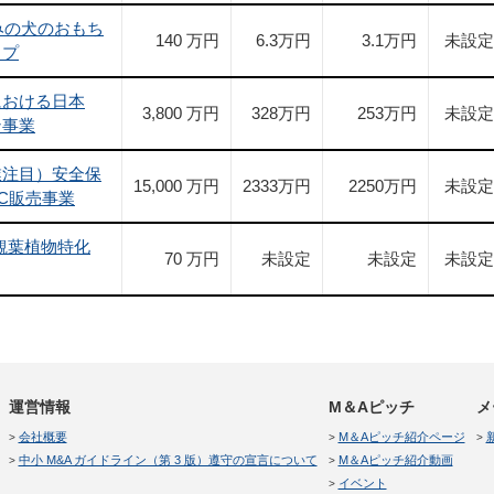
みの犬のおもち
140 万円
6.3
万円
3.1
万円
未設定
ップ
における日本
3,800 万円
328
万円
253
万円
未設定
ン事業
業注目）安全保
15,000 万円
2333
万円
2250
万円
未設定
C販売事業
 観葉植物特化
70 万円
未設定
未設定
未設定
運営情報
M＆Aピッチ
メ
会社概要
M＆Aピッチ紹介ページ
中小 M&A ガイドライン（第 3 版）遵守の宣言について
M＆Aピッチ紹介動画
イベント