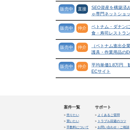
SEO資産を構築済
販売中
直接
ゃ専門ネットショ
ベトナム・ダナン
販売中
仲介
食・寿司レストラ
（ベトナム進出企
販売中
仲介
護具・作業用品のE
平均単価1.8万円
販売中
仲介
ECサイト
案件一覧
サポート
売りたい
よくあるご質問
買いたい
トラブル回避のコツ
手数料について
お問い合わせ・ご相談