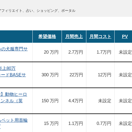
アフィリエイト、占い、ショッピング、ポータル
希望価格
月間売上
月間コスト
PV
みの犬服専門サ
20 万円
2.7
万円
1.7
万円
未設定
売上80万
カードBASEサ
300 万円
22
万円
12
万円
未設定
能】動物ヒーロ
ャンネル（英
150 万円
4.4
万円
未設定
未設定
るペット用首輪
15 万円
1.1
万円
0.7
万円
未設定
プ