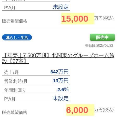
未設定
PV/月
15,000
万円(税込)
販売希望価格
販売中
暮らし・生活
登録日:2025/08/22
【年売上7,500万超】北関東のグループホーム施
設【27室】
万円
642
売上/月
万円
13
営業利益/月
%
2.6
年間利回り
未設定
PV/月
6,000
万円(税込)
販売希望価格