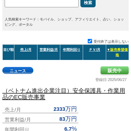
検索
人気検索キーワード：モバイル、ショップ、アフィリエイト、占い、ショッ
ピング、ポータル
受付終了は表示しない
並び順
売上/月
営業利益/月
年間利回り
ＰＶ/月
▼
販売希望価
格
販売中
ニュース
登録日:2025/06/27
（ベトナム進出企業注目）安全保護具・作業用
品のEC販売事業
万円
2333
売上/月
万円
83
営業利益/月
%
6.7
年間利回り