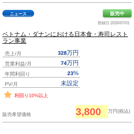
販売中
ニュース
登録日:2026/07/01
ベトナム・ダナンにおける日本食・寿司レスト
ラン事業
万円
328
売上/月
万円
74
営業利益/月
%
23
年間利回り
未設定
PV/月
利回り10%以上
3,800
万円(税込)
販売希望価格