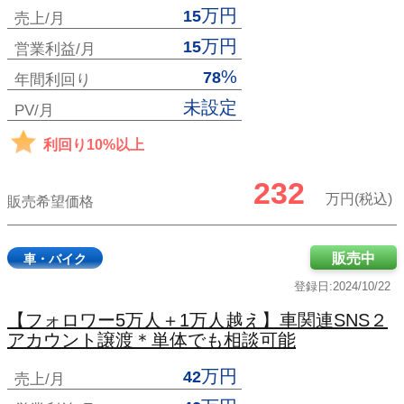
万円
15
売上/月
万円
15
営業利益/月
%
78
年間利回り
未設定
PV/月
利回り10%以上
232
万円(税込)
販売希望価格
販売中
車・バイク
登録日:2024/10/22
【フォロワー5万人＋1万人越え】車関連SNS２
アカウント譲渡＊単体でも相談可能
万円
42
売上/月