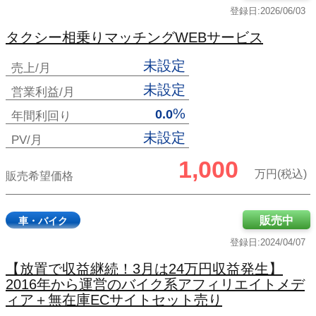
登録日:2026/06/03
タクシー相乗りマッチングWEBサービス
未設定
売上/月
未設定
営業利益/月
%
0.0
年間利回り
未設定
PV/月
1,000
万円(税込)
販売希望価格
販売中
車・バイク
登録日:2024/04/07
【放置で収益継続！3月は24万円収益発生】
2016年から運営のバイク系アフィリエイトメデ
ィア＋無在庫ECサイトセット売り