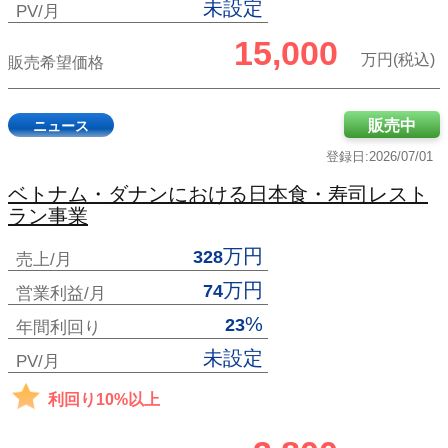
未設定
PV/月
15,000
万円(税込)
販売希望価格
販売中
ニュース
登録日:2026/07/01
ベトナム・ダナンにおける日本食・寿司レスト
ラン事業
万円
328
売上/月
万円
74
営業利益/月
%
23
年間利回り
未設定
PV/月
利回り10%以上