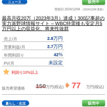
販売中
ニュース
登録日:2024/12/04
（2024/12/06 更新）
最高月収20万（2023年3月）達成！300記事超の
実力派野球情報サイト – WBC特需後も安定月5
万円以上の収益化、将来性抜群
万円
2.8
売上/月
万円
2.7
営業利益/月
%
42
年間利回り
未設定
PV/月
利回り10%以上
77
150
万円(税込)
万円(税込)
販売希望価格
販売中
暮らし・生活