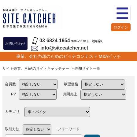
ログイン
03-6824-1954
9:00～19:00 日・祝を除く
お問い合わせ
info@sitecatcher.net
事業、会社売却のためのピッチコンテスト M&Aピッチ
サイト売買、M&Aのサイトキャッチャー
> 売却サイト一覧
会員数
希望価格
PV
月間売上
カテゴリ
取引方法
フリーワード