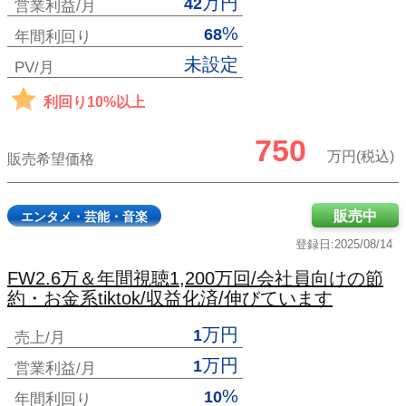
万円
42
営業利益/月
%
68
年間利回り
未設定
PV/月
利回り10%以上
750
万円(税込)
販売希望価格
販売中
エンタメ・芸能・音楽
登録日:2025/08/14
FW2.6万＆年間視聴1,200万回/会社員向けの節
約・お金系tiktok/収益化済/伸びています
万円
1
売上/月
万円
1
営業利益/月
%
10
年間利回り