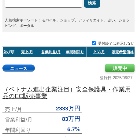
検索
人気検索キーワード：モバイル、ショップ、アフィリエイト、占い、ショッ
ピング、ポータル
受付終了は表示しない
並び順
売上/月
営業利益/月
年間利回り
ＰＶ/月
販売希望価格
販売中
ニュース
登録日:2025/06/27
（ベトナム進出企業注目）安全保護具・作業用
品のEC販売事業
万円
2333
売上/月
万円
83
営業利益/月
%
6.7
年間利回り