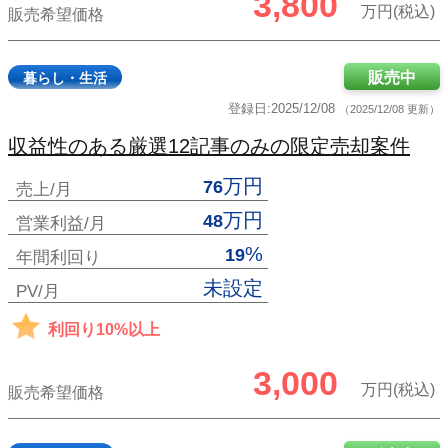
3,800
万円(税込)
販売希望価格
販売中
暮らし・生活
登録日:2025/12/08
（2025/12/08 更新）
収益性のある厳選12記事のみの限定売却案件
万円
76
売上/月
万円
48
営業利益/月
%
19
年間利回り
未設定
PV/月
利回り10%以上
3,000
万円(税込)
販売希望価格