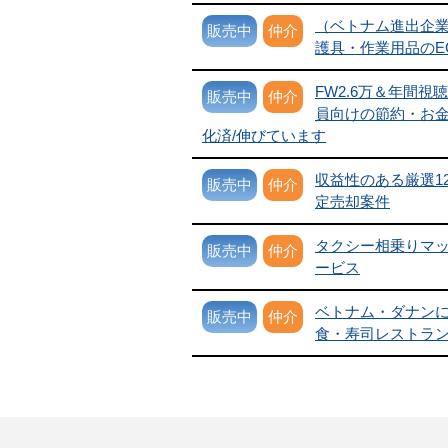
（ベトナム進出企
販売中
仲介
護具・作業用品のE
FW2.6万＆年間視聴
販売中
仲介
員向けの節約・お金系t
化済/伸びています
収益性のある厳選1
販売中
仲介
定売却案件
タクシー相乗りマッ
販売中
仲介
ービス
ベトナム・ダナン
販売中
仲介
食・寿司レストラ