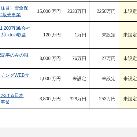
業注目）安全保
15,000 万円
2333
万円
2250
万円
未設定
C販売事業
1,200万回/会社
iktok/収益
120 万円
1
万円
未設定
未設定
2記事のみの限
3,000 万円
76
万円
27
万円
未設定
チングWEBサ
1,000 万円
未設定
未設定
未設定
における日本
3,800 万円
328
万円
253
万円
未設定
ン事業