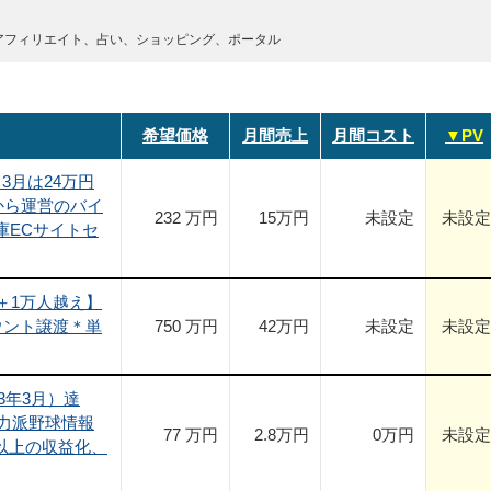
アフィリエイト、占い、ショッピング、ポータル
希望価格
月間売上
月間コスト
▼PV
3月は24万円
年から運営のバイ
232 万円
15
万円
未設定
未設定
庫ECサイトセ
＋1万人越え】
ウント譲渡＊単
750 万円
42
万円
未設定
未設定
23年3月）達
実力派野球情報
77 万円
2.8
万円
0
万円
未設定
円以上の収益化、