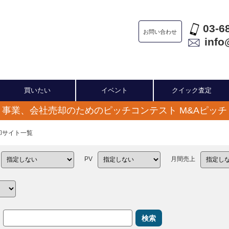
03-6
お問い合わせ
info
買いたい
イベント
クイック査定
事業、会社売却のためのピッチコンテスト M&Aピッチ
売却サイト一覧
PV
月間売上
検索