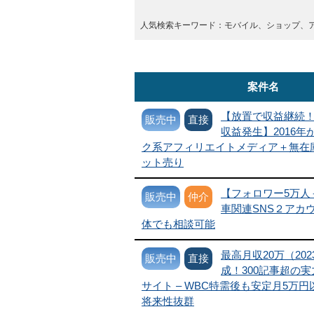
人気検索キーワード：モバイル、ショップ、
案件名
【放置で収益継続！
販売中
直接
収益発生】2016
ク系アフィリエイトメディア＋無在
ット売り
【フォロワー5万人
販売中
仲介
車関連SNS２アカ
体でも相談可能
最高月収20万（20
販売中
直接
成！300記事超の
サイト – WBC特需後も安定月5万
将来性抜群