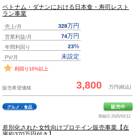
ベトナム・ダナンにおける日本食・寿司レスト
ラン事業
万円
328
売上/月
万円
74
営業利益/月
%
23
年間利回り
未設定
PV/月
利回り10%以上
3,800
万円(税込)
販売希望価格
販売中
グルメ・食品
登録日:2025/02/12
差別化された女性向けプロテイン販売事業【在
庫約370万円付き】