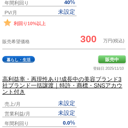
%
40
年間利回り
未設定
PV/月
利回り10%以上
300
万円(税込)
販売希望価格
販売中
暮らし・生活
登録日:2025/11/10
高利益率・再現性あり!成長中の美容ブランド3
社ブランド一括譲渡｜特許・商標・SNSアカウ
ント付き
未設定
売上/月
未設定
営業利益/月
%
0.0
年間利回り