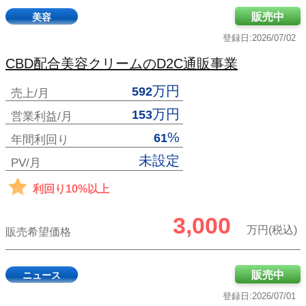
販売中
美容
登録日:2026/07/02
CBD配合美容クリームのD2C通販事業
万円
592
売上/月
万円
153
営業利益/月
%
61
年間利回り
未設定
PV/月
利回り10%以上
3,000
万円(税込)
販売希望価格
販売中
ニュース
登録日:2026/07/01