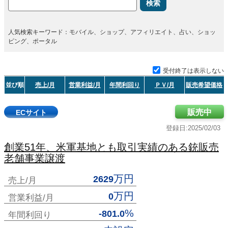
検索
人気検索キーワード：モバイル、ショップ、アフィリエイト、占い、ショッ
ピング、ポータル
受付終了は表示しない
並び順
売上/月
営業利益/月
年間利回り
ＰＶ/月
販売希望価格
販売中
ECサイト
登録日:2025/02/03
創業51年、米軍基地とも取引実績のある銃販売
老舗事業譲渡
万円
2629
売上/月
万円
0
営業利益/月
%
-801.0
年間利回り