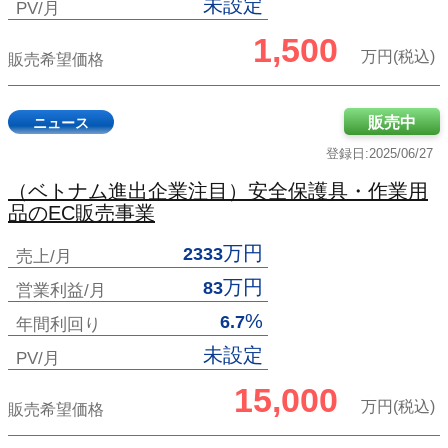
未設定
PV/月
1,500
万円(税込)
販売希望価格
販売中
ニュース
登録日:2025/06/27
（ベトナム進出企業注目）安全保護具・作業用
品のEC販売事業
万円
2333
売上/月
万円
83
営業利益/月
%
6.7
年間利回り
未設定
PV/月
15,000
万円(税込)
販売希望価格