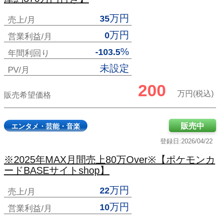
万円
35
売上/月
万円
0
営業利益/月
%
-103.5
年間利回り
未設定
PV/月
200
万円(税込)
販売希望価格
販売中
エンタメ・芸能・音楽
登録日:2026/04/22
※2025年MAX月間売上80万Over※【ポケモンカ
ードBASEサイトshop】
万円
22
売上/月
万円
10
営業利益/月