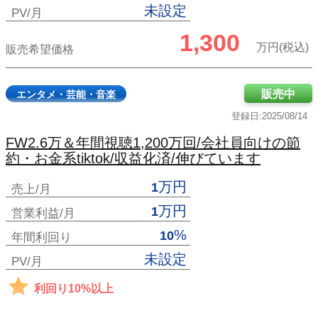
未設定
PV/月
1,300
万円(税込)
販売希望価格
販売中
エンタメ・芸能・音楽
登録日:2025/08/14
FW2.6万＆年間視聴1,200万回/会社員向けの節
約・お金系tiktok/収益化済/伸びています
万円
1
売上/月
万円
1
営業利益/月
%
10
年間利回り
未設定
PV/月
利回り10%以上