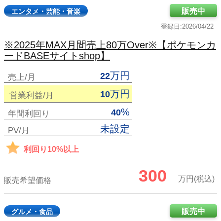
販売中
エンタメ・芸能・音楽
登録日:2026/04/22
※2025年MAX月間売上80万Over※【ポケモンカ
ードBASEサイトshop】
万円
22
売上/月
万円
10
営業利益/月
%
40
年間利回り
未設定
PV/月
利回り10%以上
300
万円(税込)
販売希望価格
販売中
グルメ・食品