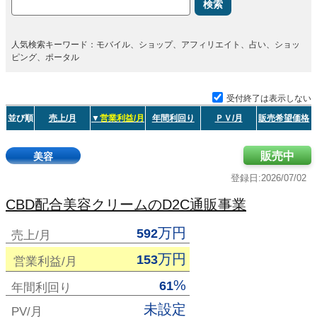
検索
人気検索キーワード：モバイル、ショップ、アフィリエイト、占い、ショッ
ピング、ポータル
受付終了は表示しない
並び順
売上/月
▼
営業利益/月
年間利回り
ＰＶ/月
販売希望価格
販売中
美容
登録日:2026/07/02
CBD配合美容クリームのD2C通販事業
万円
592
売上/月
万円
153
営業利益/月
%
61
年間利回り
未設定
PV/月