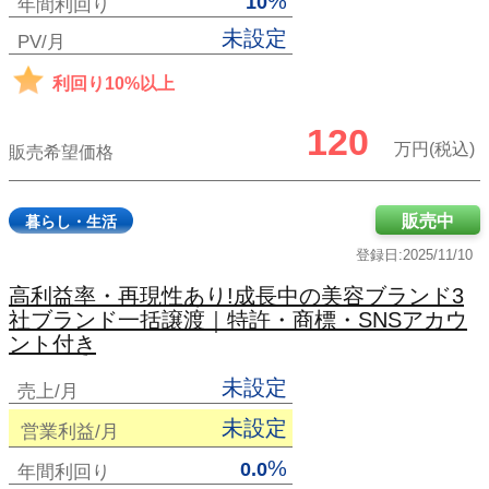
%
10
年間利回り
未設定
PV/月
利回り10%以上
120
万円(税込)
販売希望価格
販売中
暮らし・生活
登録日:2025/11/10
高利益率・再現性あり!成長中の美容ブランド3
社ブランド一括譲渡｜特許・商標・SNSアカウ
ント付き
未設定
売上/月
未設定
営業利益/月
%
0.0
年間利回り