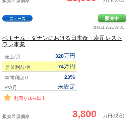
販売希望価格
販売中
ニュース
登録日:2026/07/01
ベトナム・ダナンにおける日本食・寿司レスト
ラン事業
万円
328
売上/月
万円
74
営業利益/月
%
23
年間利回り
未設定
PV/月
利回り10%以上
3,800
万円(税込)
販売希望価格