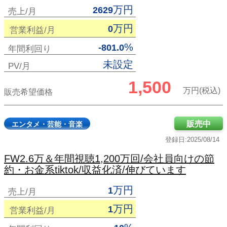
万円
2629
売上/月
万円
0
営業利益/月
%
-801.0
年間利回り
未設定
PV/月
1,500
万円(税込)
販売希望価格
販売中
エンタメ・芸能・音楽
登録日:2025/08/14
FW2.6万＆年間視聴1,200万回/会社員向けの節
約・お金系tiktok/収益化済/伸びています
万円
1
売上/月
万円
1
営業利益/月