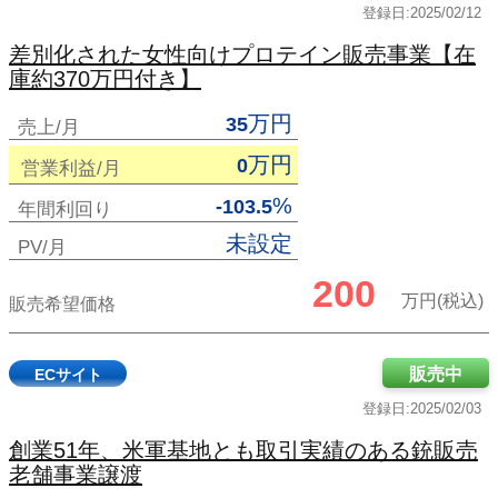
登録日:2025/02/12
差別化された女性向けプロテイン販売事業【在
庫約370万円付き】
万円
35
売上/月
万円
0
営業利益/月
%
-103.5
年間利回り
未設定
PV/月
200
万円(税込)
販売希望価格
販売中
ECサイト
登録日:2025/02/03
創業51年、米軍基地とも取引実績のある銃販売
老舗事業譲渡