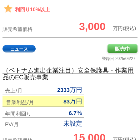
利回り10%以上
3,000
万円(税込)
販売希望価格
販売中
ニュース
登録日:2025/06/27
（ベトナム進出企業注目）安全保護具・作業用
品のEC販売事業
万円
2333
売上/月
万円
83
営業利益/月
%
6.7
年間利回り
未設定
PV/月
15,000
万円(税込)