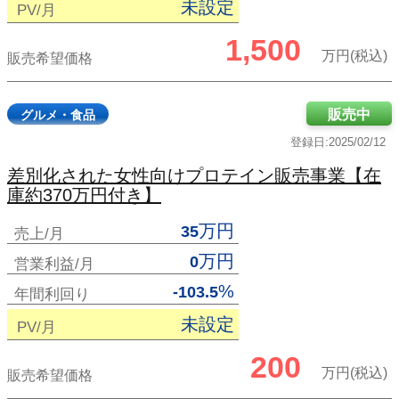
未設定
PV/月
1,500
万円(税込)
販売希望価格
販売中
グルメ・食品
登録日:2025/02/12
差別化された女性向けプロテイン販売事業【在
庫約370万円付き】
万円
35
売上/月
万円
0
営業利益/月
%
-103.5
年間利回り
未設定
PV/月
200
万円(税込)
販売希望価格