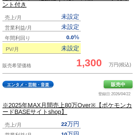
ント付き
未設定
売上/月
未設定
営業利益/月
%
0.0
年間利回り
未設定
PV/月
1,300
万円(税込)
販売希望価格
販売中
エンタメ・芸能・音楽
登録日:2026/04/22
※2025年MAX月間売上80万Over※【ポケモンカ
ードBASEサイトshop】
万円
22
売上/月
万円
10