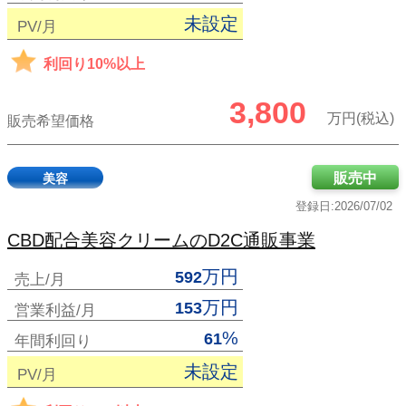
未設定
PV/月
利回り10%以上
3,800
万円(税込)
販売希望価格
販売中
美容
登録日:2026/07/02
CBD配合美容クリームのD2C通販事業
万円
592
売上/月
万円
153
営業利益/月
%
61
年間利回り
未設定
PV/月