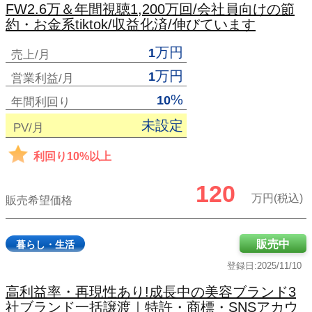
FW2.6万＆年間視聴1,200万回/会社員向けの節
約・お金系tiktok/収益化済/伸びています
万円
1
売上/月
万円
1
営業利益/月
%
10
年間利回り
未設定
PV/月
利回り10%以上
120
万円(税込)
販売希望価格
販売中
暮らし・生活
登録日:2025/11/10
高利益率・再現性あり!成長中の美容ブランド3
社ブランド一括譲渡｜特許・商標・SNSアカウ