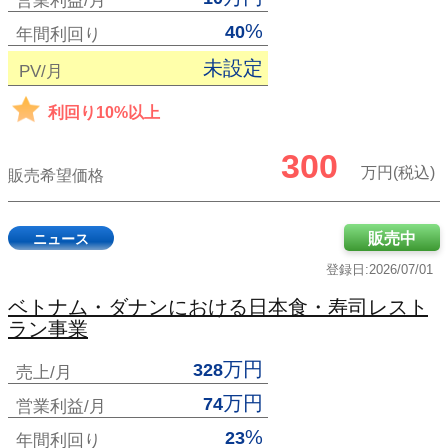
営業利益/月
%
40
年間利回り
未設定
PV/月
利回り10%以上
300
万円(税込)
販売希望価格
販売中
ニュース
登録日:2026/07/01
ベトナム・ダナンにおける日本食・寿司レスト
ラン事業
万円
328
売上/月
万円
74
営業利益/月
%
23
年間利回り