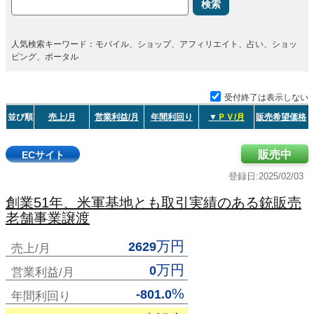
検索
人気検索キーワード：モバイル、ショップ、アフィリエイト、占い、ショッ
ピング、ポータル
受付終了は表示しない
並び順
売上/月
営業利益/月
年間利回り
▼
ＰＶ/月
販売希望価格
販売中
ECサイト
登録日:2025/02/03
創業51年、米軍基地とも取引実績のある銃販売
老舗事業譲渡
万円
2629
売上/月
万円
0
営業利益/月
%
-801.0
年間利回り