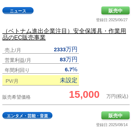
販売中
ニュース
登録日:2025/06/27
（ベトナム進出企業注目）安全保護具・作業用
品のEC販売事業
万円
2333
売上/月
万円
83
営業利益/月
%
6.7
年間利回り
未設定
PV/月
15,000
万円(税込)
販売希望価格
販売中
エンタメ・芸能・音楽
登録日:2025/08/14