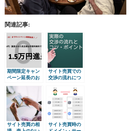
関連記事:
期間限定キャン
サイト売買での
ペーン延長のお
交渉の流れにつ
知らせ
いて。やりとり
のポイントも紹
介【実例あり】
サイト売買の相
サイト売買時の
場 売上のない
ドメイン・サー