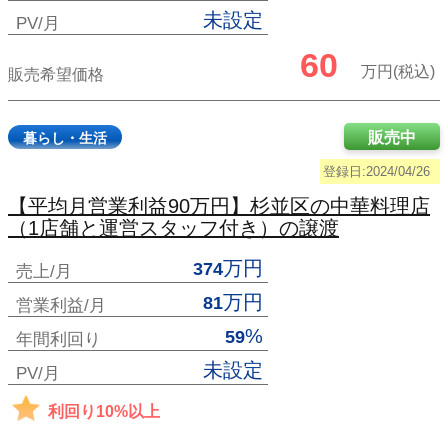
未設定
PV/月
60
万円(税込)
販売希望価格
販売中
暮らし・生活
登録日:2024/04/26
【平均月営業利益90万円】杉並区の中華料理店
（1店舗と運営スタッフ付き）の譲渡
万円
374
売上/月
万円
81
営業利益/月
%
59
年間利回り
未設定
PV/月
利回り10%以上