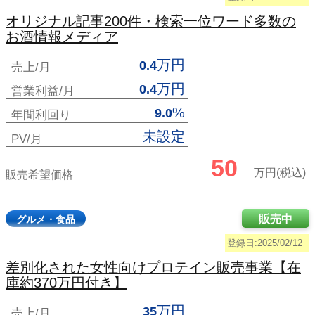
オリジナル記事200件・検索一位ワード多数の
お酒情報メディア
万円
0.4
売上/月
万円
0.4
営業利益/月
%
9.0
年間利回り
未設定
PV/月
50
万円(税込)
販売希望価格
販売中
グルメ・食品
登録日:2025/02/12
差別化された女性向けプロテイン販売事業【在
庫約370万円付き】
万円
35
売上/月