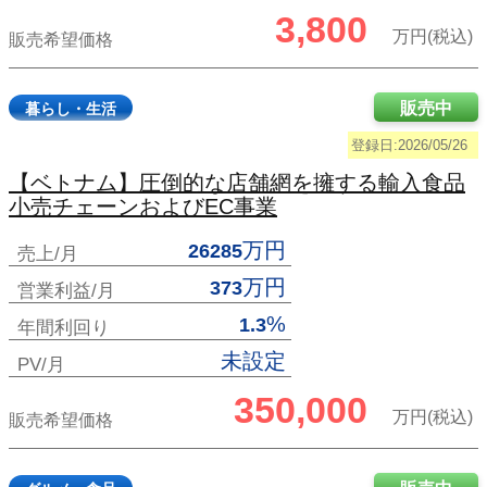
3,800
万円(税込)
販売希望価格
販売中
暮らし・生活
登録日:2026/05/26
【ベトナム】圧倒的な店舗網を擁する輸入食品
小売チェーンおよびEC事業
万円
26285
売上/月
万円
373
営業利益/月
%
1.3
年間利回り
未設定
PV/月
350,000
万円(税込)
販売希望価格