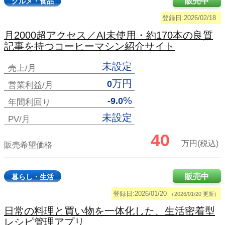
販売中
グルメ・食品
登録日:2026/02/18
月2000超アクセス／AI未使用・約170本の良質
記事を持つコーヒーマシン紹介サイト
未設定
売上/月
万円
0
営業利益/月
%
-9.0
年間利回り
未設定
PV/月
40
万円(税込)
販売希望価格
販売中
暮らし・生活
登録日:2026/01/20
（2026/01/20 更新）
日常の料理と買い物を一体化した、生活密着型
レシピ管理アプリ