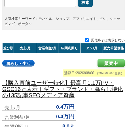
検索
人気検索キーワード：モバイル、ショップ、アフィリエイト、占い、ショッ
ピング、ポータル
受付終了は表示しない
並び順
売上/月
営業利益/月
年間利回り
ＰＶ/月
販売希望価格
販売中
暮らし・生活
登録日:2026/08/06
（2026/08/07 更新）
【購入直前ユーザー特化】最高月1.1万PV・
GSC16万表示｜ギフト・ブランド・暮らし特化
の135記事SEOメディア資産
万円
0.4
売上/月
万円
0.4
営業利益/月
%
8.0
年間利回り