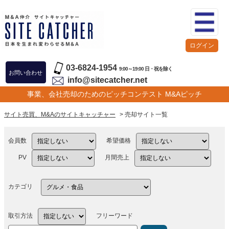
ログイン
03-6824-1954
9:00～19:00 日・祝を除く
お問い合わせ
info@sitecatcher.net
事業、会社売却のためのピッチコンテスト M&Aピッチ
サイト売買、M&Aのサイトキャッチャー
> 売却サイト一覧
会員数
希望価格
PV
月間売上
カテゴリ
取引方法
フリーワード