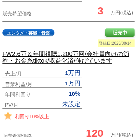
3
万円(税込)
販売希望価格
販売中
エンタメ・芸能・音楽
登録日:2025/08/14
FW2.6万＆年間視聴1,200万回/会社員向けの節
約・お金系tiktok/収益化済/伸びています
万円
1
売上/月
万円
1
営業利益/月
%
10
年間利回り
未設定
PV/月
利回り10%以上
120
万円(税込)
販売希望価格