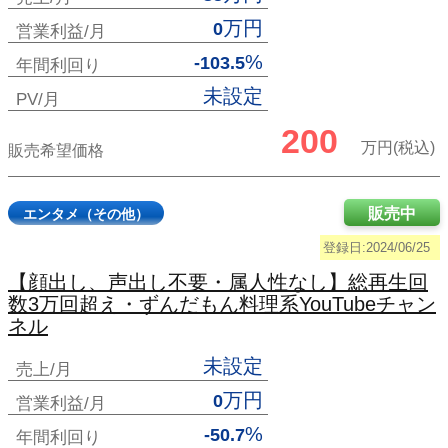
万円
0
営業利益/月
%
-103.5
年間利回り
未設定
PV/月
200
万円(税込)
販売希望価格
販売中
エンタメ（その他）
登録日:2024/06/25
【顔出し、声出し不要・属人性なし】総再生回
数3万回超え・ずんだもん料理系YouTubeチャン
ネル
未設定
売上/月
万円
0
営業利益/月
%
-50.7
年間利回り