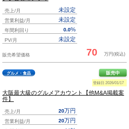
未設定
売上/月
未設定
営業利益/月
%
0.0
年間利回り
未設定
PV/月
70
万円(税込)
販売希望価格
販売中
グルメ・食品
登録日:2026/01/17
大阪最大級のグルメアカウント【他M&A掲載案
件】
万円
20
売上/月
万円
20
営業利益/月