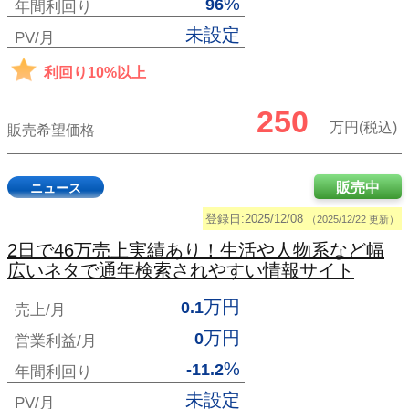
%
96
年間利回り
未設定
PV/月
利回り10%以上
250
万円(税込)
販売希望価格
販売中
ニュース
登録日:2025/12/08
（2025/12/22 更新）
2日で46万売上実績あり！生活や人物系など幅
広いネタで通年検索されやすい情報サイト
万円
0.1
売上/月
万円
0
営業利益/月
%
-11.2
年間利回り
未設定
PV/月