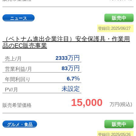
販売中
ニュース
登録日:2025/06/27
（ベトナム進出企業注目）安全保護具・作業用
品のEC販売事業
万円
2333
売上/月
万円
83
営業利益/月
%
6.7
年間利回り
未設定
PV/月
15,000
万円(税込)
販売希望価格
販売中
グルメ・食品
登録日:2025/05/26