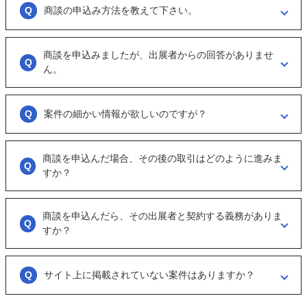
商談の申込み方法を教えて下さい。
「商談を申し込む」ボタンからお申し込みください。
商談を申込みましたが、出展者からの回答がありませ
商談といっても、急に条件、金額交渉を行う訳ではなくまずは、どのよ
うな事業をされているのか？
ん。
可能であれば、詳細情報を出して欲しいと連絡ください。
大変申し訳ございません。こちらも、回答がない出展者には返事をする
ように催促をしております。
案件の細かい情報が欲しいのですが？
ただ、案件を見ていない方もおられるので、数日経っても返信がない場
合は「事務局に報告」からご連絡ください。
「商談を申し込む」ボタンから案件の詳細情報をリクエストしてくださ
い。
商談を申込んだ場合、その後の取引はどのように進みま
オンラインとは言え対人のやりとりですので、丁寧な言葉遣いを心掛け
すか？
てください。
実際に出展者（仲介案件の場合、仲介担当者）とのメッセージのやりと
りになります。
商談を申込んだら、その出展者と契約する義務がありま
具体的に購入を考えた場合は、一度、出展者とのオンライン面談を行う
すか？
ことをお勧めします。
ございません。まずは、商談でどのような事業なのかを確認する目的も
あるため、気軽に商談申し込みを行ってください。
サイト上に掲載されていない案件はありますか？
ございます。こちらに関してはメルマガの登録や、仲介案件の担当者と