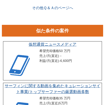
関係が出来ることで個別に紹介されることがあります。
その他Ｑ＆Ａのページへ
似た条件の案件
仮想通貨ニュースメディア
希望売却価格
50 万円
売上/月(直近)
－
利益/月(直近)
-6,600
円
サーフィンに関する動画を集めたキュレーションサイ
ト事業/トップサーファーの厳選動画多数
希望売却価格
35 万円
売上/月(直近)
5
万円