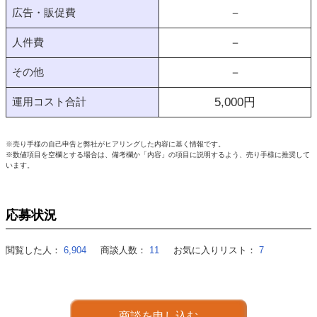
広告・販促費
－
人件費
－
その他
－
運用コスト合計
5,000
円
※売り手様の自己申告と弊社がヒアリングした内容に基く情報です。
※数値項目を空欄とする場合は、備考欄か「内容」の項目に説明するよう、売り手様に推奨して
います。
応募状況
閲覧した人：
6,904
商談人数：
11
お気に入りリスト：
7
商談を申し込む