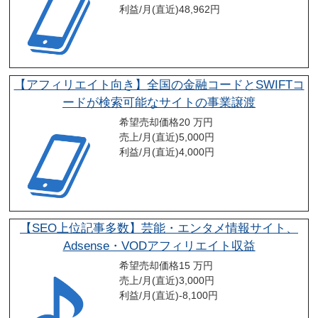
利益/月(直近)
48,962
円
【アフィリエイト向き】全国の金融コードとSWIFTコ
ードが検索可能なサイトの事業譲渡
希望売却価格
20 万円
売上/月(直近)
5,000
円
利益/月(直近)
4,000
円
【SEO上位記事多数】芸能・エンタメ情報サイト、
Adsense・VODアフィリエイト収益
希望売却価格
15 万円
売上/月(直近)
3,000
円
利益/月(直近)
-8,100
円