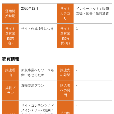
2020年12月
サイト
インターネット / 販売
運用開
カテゴ
支援・広告 / 仮想通貨
始時期
リ
サイト
サイト作成 1件につき
サイト
1
運営業
運営業
務(内
務(時
容)
間/月)
売買情報
譲渡理
新規事業へリソースを
譲渡先
-
由
集中させるため
の希望
直接交渉プラン
購入者
-
掲載プ
への質
ラン
問
サイトコンテンツ / ド
-
メイン / サーバ契約 /
その他