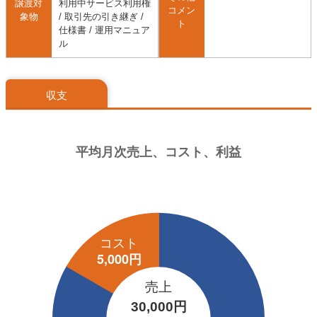
譲渡対
利用中サービス利用権
コメン
象物
/ 取引先の引き継ぎ /
ト
仕様書 / 運用マニュア
ル
収支
売上
30,000円