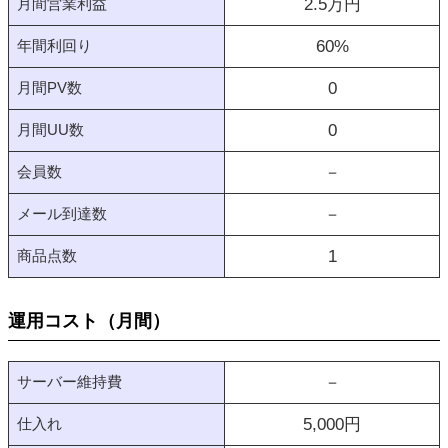
月間営業利益
2.5
万円
年間利回り
60
%
月間PV数
0
月間UU数
0
会員数
－
メール到達数
－
商品点数
1
運用コスト（月間）
サーバー維持費
－
仕入れ
5,000
円