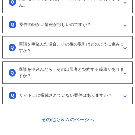
うな事業をされているのか？
ん。
可能であれば、詳細情報を出して欲しいと連絡ください。
大変申し訳ございません。こちらも、回答がない出展者には返事をする
ように催促をしております。
案件の細かい情報が欲しいのですが？
ただ、案件を見ていない方もおられるので、数日経っても返信がない場
合は「事務局に報告」からご連絡ください。
「商談を申し込む」ボタンから案件の詳細情報をリクエストしてくださ
い。
商談を申込んだ場合、その後の取引はどのように進みま
オンラインとは言え対人のやりとりですので、丁寧な言葉遣いを心掛け
すか？
てください。
実際に出展者（仲介案件の場合、仲介担当者）とのメッセージのやりと
りになります。
商談を申込んだら、その出展者と契約する義務がありま
具体的に購入を考えた場合は、一度、出展者とのオンライン面談を行う
すか？
ことをお勧めします。
ございません。まずは、商談でどのような事業なのかを確認する目的も
あるため、気軽に商談申し込みを行ってください。
サイト上に掲載されていない案件はありますか？
ございます。こちらに関してはメルマガの登録や、仲介案件の担当者と
関係が出来ることで個別に紹介されることがあります。
その他Ｑ＆Ａのページへ