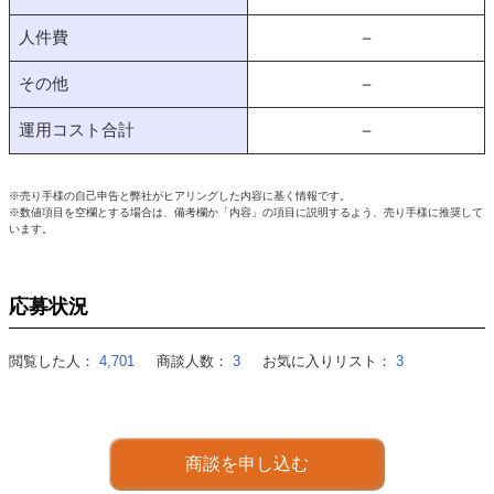
人件費
－
その他
－
運用コスト合計
－
※売り手様の自己申告と弊社がヒアリングした内容に基く情報です。
※数値項目を空欄とする場合は、備考欄か「内容」の項目に説明するよう、売り手様に推奨して
います。
応募状況
閲覧した人：
4,701
商談人数：
3
お気に入りリスト：
3
商談を申し込む