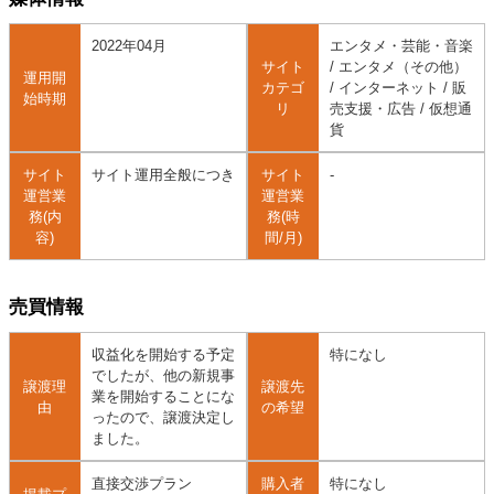
2022年04月
エンタメ・芸能・音楽
サイト
/ エンタメ（その他）
運用開
カテゴ
/ インターネット / 販
始時期
リ
売支援・広告 / 仮想通
貨
サイト
サイト運用全般につき
サイト
-
運営業
運営業
務(内
務(時
容)
間/月)
売買情報
収益化を開始する予定
特になし
でしたが、他の新規事
譲渡理
譲渡先
業を開始することにな
由
の希望
ったので、譲渡決定し
ました。
直接交渉プラン
購入者
特になし