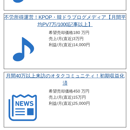
不労所得運営！KPOP・韓ドラブログメディア【月間平
均PV7万/1000記事以上】
希望売却価格
180 万円
売上/月(直近)
3
万円
利益/月(直近)
14,000
円
月間40万以上来訪のオタクコミュニティ！初期収益化
済
希望売却価格
450 万円
売上/月(直近)
15
万円
利益/月(直近)
25,000
円