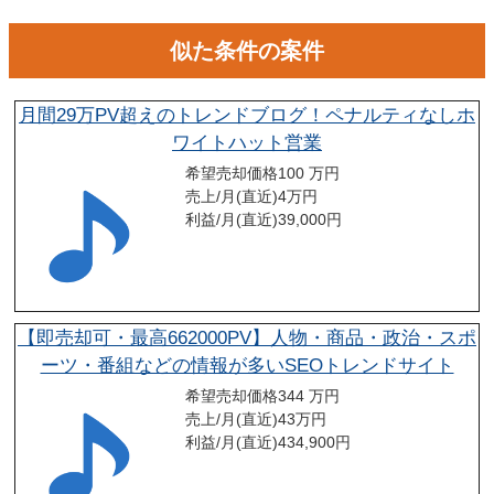
似た条件の案件
月間29万PV超えのトレンドブログ！ペナルティなしホ
ワイトハット営業
希望売却価格
100 万円
売上/月(直近)
4
万円
利益/月(直近)
39,000
円
【即売却可・最高662000PV】人物・商品・政治・スポ
ーツ・番組などの情報が多いSEOトレンドサイト
希望売却価格
344 万円
売上/月(直近)
43
万円
利益/月(直近)
434,900
円