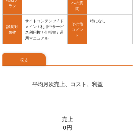
掲載プ
への質
ラン
問
サイトコンテンツ / ド
特になし
その他
譲渡対
メイン / 利用中サービ
コメン
象物
ス利用権 / 仕様書 / 運
ト
用マニュアル
収支
売上
0円