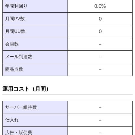
年間利回り
0.0
%
月間PV数
0
月間UU数
0
会員数
－
メール到達数
－
商品点数
－
運用コスト（月間）
サーバー維持費
－
仕入れ
－
広告・販促費
－