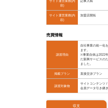
サイト運営業務(内
記事入稿
容)
サイト運営業務(内
加盟店開拓
容)
売買情報
自社事業の統一化を
ます。
譲渡理由
※事業自体は202
だ新興サービスの
ました。
掲載プラン
直接交渉プラン
サイトコンテンツ /
譲渡対象物
会員データ引き継ぎ 
収支