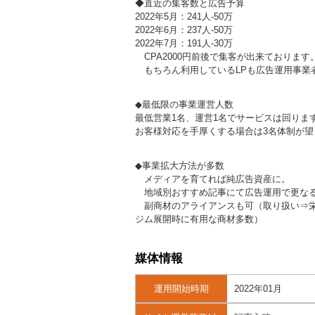
◆直近の集客数と広告予算
2022年5月：241人-50万
2022年6月：237人-50万
2022年7月：191人-30万
CPA2000円前後で集客が出来ております
もちろん利用しているLPも広告運用事業
◆最低限の事業運営人数
最低営業1名、運営1名でサービスは回りま
お客様対応を手厚くする場合は3名体制が望
◆事業拡大方法が多数
メディアを育てれば純広告資産に。
地域別おすすめ記事にて広告運用で更な
副商材のアライアンスも可（取り扱い⇒栄
ジム展開時に有用な商材多数）
媒体情報
運用開始時期
2022年01月