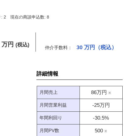
 2
現在の商談申込数: 8
万円
(税込)
30
万円（税込）
仲介手数料：
詳細情報
月間売上
86
万円
※
月間営業利益
-25
万円
年間利回り
-30.5
%
月間PV数
500
※