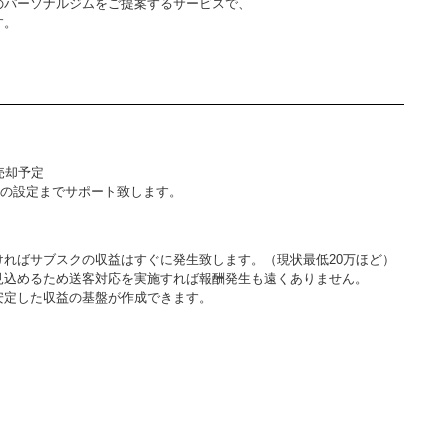
のパーソナルジムをご提案するサービスで、
す。
売却予定
類の設定までサポート致します。
ればサブスクの収益はすぐに発生致します。（現状最低20万ほど）
見込めるため送客対応を実施すれば報酬発生も遠くありません。
安定した収益の基盤が作成できます。