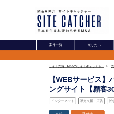
案件一覧
売りたい
サイト売買、M&Aのサイトキャッチャー
>
売
【WEBサービス】
ングサイト【顧客3
インターネット
販売支援・広告
仮