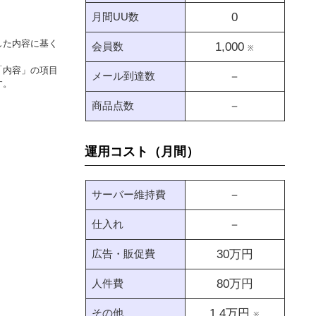
月間UU数
0
した内容に基く
会員数
1,000
※
「内容」の項目
メール到達数
－
す。
商品点数
－
運用コスト（月間）
サーバー維持費
－
仕入れ
－
広告・販促費
30
万円
人件費
80
万円
その他
1.4
万円
※