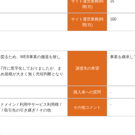
サイト運営業務(時
15
間/月)
サイト運営業務(時
160
間/月)
図るため、WEB事業の撤退を致し
事業を継承し
2年7月に黒字化しておりましたが、ま
譲渡先の希望
ため規模が大きく無く売却判断となり
購入者への質問
-
 ドメイン / 利用中サービス利用権 /
-
その他コメント
/ 取引先の引き継ぎ / その他