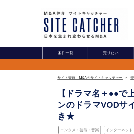
案件一覧
売りたい
サイト売買、M&Aのサイトキャッチャー
>
売
【ドラマ名＋●●で
ンのドラマVODサイ
き★
エンタメ・芸能・音楽
インターネット