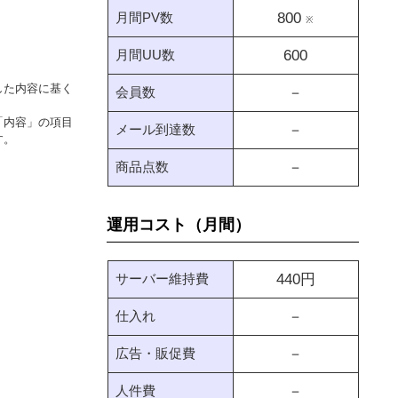
月間PV数
800
※
月間UU数
600
した内容に基く
会員数
－
「内容」の項目
メール到達数
－
す。
商品点数
－
運用コスト（月間）
サーバー維持費
440
円
仕入れ
－
広告・販促費
－
人件費
－