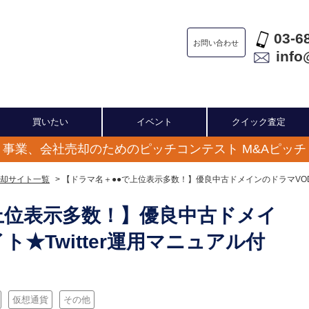
03-6
お問い合わせ
info
買いたい
イベント
クイック査定
事業、会社売却のためのピッチコンテスト M&Aピッチ
却サイト一覧
> 【ドラマ名＋●●で上位表示多数！】優良中古ドメインのドラマVODサ
上位表示多数！】優良中古ドメイ
ト★Twitter運用マニュアル付
仮想通貨
その他