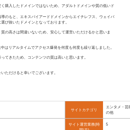
安く購入したドメインではないため、アダルトドメインや質の低いド
指導のもと、エキスパイアードドメインからエイチレフス、ウェイバ
に選び抜いたドメインとなっております。
、質の高さは間違いないため、安心して運営いただけるかと思いま
マ放送中はリアルタイムでアクセス爆発を何度も何度も繰り返しました。
行ってきたため、コンテンツの質は高いと思います。
をいただけると幸いでございます。
エンタメ・芸能・
サイトカテゴリ
の他
サイト運営業務(時
5
間/月)