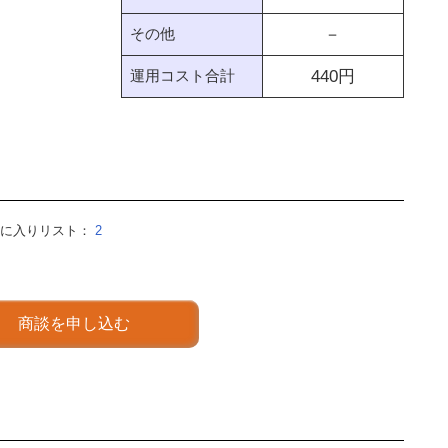
その他
－
運用コスト合計
440
円
気に入りリスト：
2
商談を申し込む