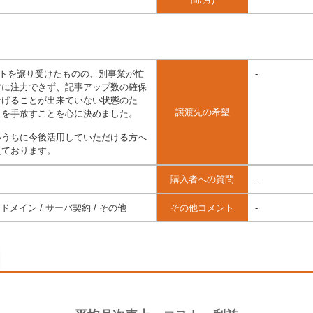
サイトを譲り受けたものの、別事業が忙
-
営に注力できず、記事アップ数の確保
なげることが出来ていない状態のた
譲渡先の希望
トを手放すことを心に決めました。
いうちに今後活用していただける方へ
えております。
購入者への質問
-
ドメイン / サーバ契約 / その他
その他コメント
-