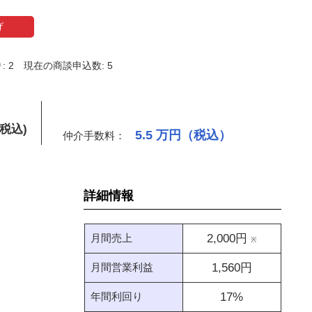
げ
 2
現在の商談申込数: 5
(税込)
5.5
万円（税込）
仲介手数料：
詳細情報
月間売上
2,000
円
※
月間営業利益
1,560
円
年間利回り
17
%