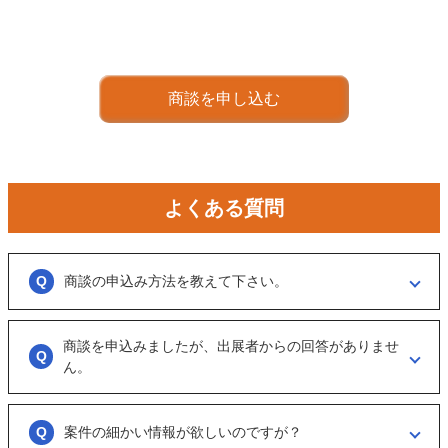
商談を申し込む
よくある質問
商談の申込み方法を教えて下さい。
「商談を申し込む」ボタンからお申し込みください。
商談を申込みましたが、出展者からの回答がありませ
商談といっても、急に条件、金額交渉を行う訳ではなくまずは、どのよ
うな事業をされているのか？
ん。
可能であれば、詳細情報を出して欲しいと連絡ください。
大変申し訳ございません。こちらも、回答がない出展者には返事をする
ように催促をしております。
案件の細かい情報が欲しいのですが？