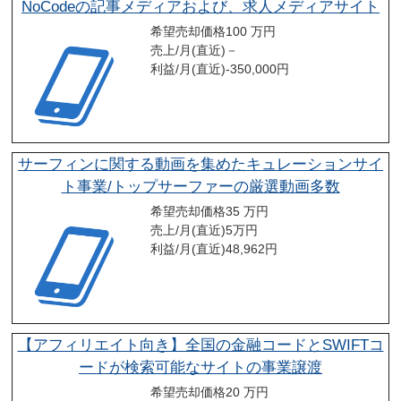
NoCodeの記事メディアおよび、求人メディアサイト
希望売却価格
100 万円
売上/月(直近)
－
利益/月(直近)
-350,000
円
サーフィンに関する動画を集めたキュレーションサイ
ト事業/トップサーファーの厳選動画多数
希望売却価格
35 万円
売上/月(直近)
5
万円
利益/月(直近)
48,962
円
【アフィリエイト向き】全国の金融コードとSWIFTコ
ードが検索可能なサイトの事業譲渡
希望売却価格
20 万円