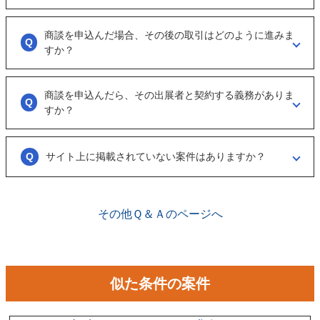
ただ、案件を見ていない方もおられるので、数日経っても返信がない場
合は「事務局に報告」からご連絡ください。
「商談を申し込む」ボタンから案件の詳細情報をリクエストしてくださ
い。
商談を申込んだ場合、その後の取引はどのように進みま
オンラインとは言え対人のやりとりですので、丁寧な言葉遣いを心掛け
すか？
てください。
実際に出展者（仲介案件の場合、仲介担当者）とのメッセージのやりと
りになります。
商談を申込んだら、その出展者と契約する義務がありま
具体的に購入を考えた場合は、一度、出展者とのオンライン面談を行う
すか？
ことをお勧めします。
ございません。まずは、商談でどのような事業なのかを確認する目的も
あるため、気軽に商談申し込みを行ってください。
サイト上に掲載されていない案件はありますか？
ございます。こちらに関してはメルマガの登録や、仲介案件の担当者と
関係が出来ることで個別に紹介されることがあります。
その他Ｑ＆Ａのページへ
似た条件の案件