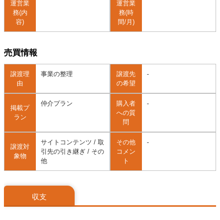
運営業
運営業
務(内
務(時
容)
間/月)
売買情報
譲渡理
事業の整理
譲渡先
-
由
の希望
仲介プラン
購入者
-
掲載プ
への質
ラン
問
サイトコンテンツ / 取
その他
-
譲渡対
引先の引き継ぎ / その
コメン
象物
他
ト
収支