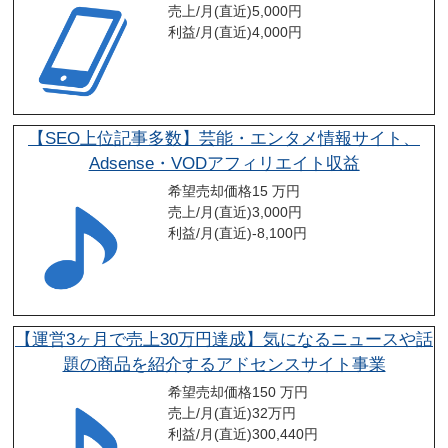
売上/月(直近)
5,000
円
利益/月(直近)
4,000
円
【SEO上位記事多数】芸能・エンタメ情報サイト、
Adsense・VODアフィリエイト収益
希望売却価格
15 万円
売上/月(直近)
3,000
円
利益/月(直近)
-8,100
円
【運営3ヶ月で売上30万円達成】気になるニュースや話
題の商品を紹介するアドセンスサイト事業
希望売却価格
150 万円
売上/月(直近)
32
万円
利益/月(直近)
300,440
円