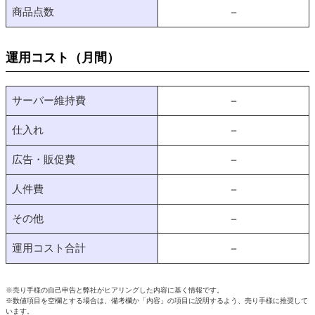
商品点数
－
運用コスト（月間）
サーバー維持費
－
仕入れ
－
広告・販促費
－
人件費
－
その他
－
運用コスト合計
－
※売り手様の自己申告と弊社がヒアリングした内容に基く情報です。
※数値項目を空欄とする場合は、備考欄か「内容」の項目に説明するよう、売り手様に推奨して
います。