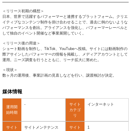
＜リリース初期の構想＞
日本、世界で活躍するパフォーマーと連携するプラットフォーム。クリエ
イティブなコンテンツ制作を掛け合わせることで、過去に例のないような
パフォーマンスを創出。アライアンスを強化し、パフォーマーレーベルと
して独自のイベント開催など事業展開していく。
＜リリース後の用途＞
ショート動画を制作し、TikTok、YouTubeへ投稿。サイトには動画制作の
際アサインしたパフォーマーの情報を掲載し、メディアアカウントとして
運用。ニーズ調査を行うとともに、リーチ拡大に努めた。
＜現状＞
数ヶ月の運用後、事業計画の見直しなどを行い、譲渡検討が決定。
媒体情報
-
サイト
インターネット
運用開
カテゴ
始時期
リ
サイト
サイトメンテナンス
サイト
1