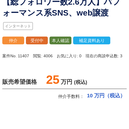
【総フォロワー数2.6万人】パフ
ォーマンス系SNS、web譲渡
インターネット
仲介
受付中
本人確認
補足資料あり
案件No. 11407
閲覧: 4006
お気に入り: 0
現在の商談申込数: 3
25
販売希望価格
万円
(税込)
10
万円（税込）
仲介手数料：