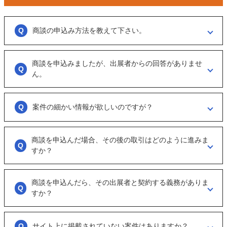
商談の申込み方法を教えて下さい。
「商談を申し込む」ボタンからお申し込みください。
商談を申込みましたが、出展者からの回答がありませ
商談といっても、急に条件、金額交渉を行う訳ではなくまずは、どのよ
うな事業をされているのか？
ん。
可能であれば、詳細情報を出して欲しいと連絡ください。
大変申し訳ございません。こちらも、回答がない出展者には返事をする
ように催促をしております。
案件の細かい情報が欲しいのですが？
ただ、案件を見ていない方もおられるので、数日経っても返信がない場
合は「事務局に報告」からご連絡ください。
「商談を申し込む」ボタンから案件の詳細情報をリクエストしてくださ
い。
商談を申込んだ場合、その後の取引はどのように進みま
オンラインとは言え対人のやりとりですので、丁寧な言葉遣いを心掛け
すか？
てください。
実際に出展者（仲介案件の場合、仲介担当者）とのメッセージのやりと
りになります。
商談を申込んだら、その出展者と契約する義務がありま
具体的に購入を考えた場合は、一度、出展者とのオンライン面談を行う
すか？
ことをお勧めします。
ございません。まずは、商談でどのような事業なのかを確認する目的も
あるため、気軽に商談申し込みを行ってください。
サイト上に掲載されていない案件はありますか？