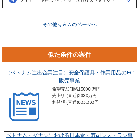
ございます。こちらに関してはメルマガの登録や、仲介案件の担当者と
関係が出来ることで個別に紹介されることがあります。
その他Ｑ＆Ａのページへ
似た条件の案件
（ベトナム進出企業注目）安全保護具・作業用品のEC
販売事業
希望売却価格
15000 万円
売上/月(直近)
2333
万円
利益/月(直近)
833,333
円
ベトナム・ダナンにおける日本食・寿司レストラン事