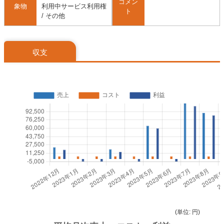
コメン
象物
利用中サービス利用権
ト
/ その他
収支
(単位: 円)