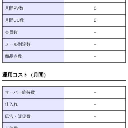
月間PV数
0
月間UU数
0
会員数
－
メール到達数
－
商品点数
－
運用コスト（月間）
サーバー維持費
－
仕入れ
－
広告・販促費
－