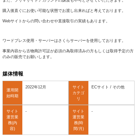
また、フリマサイトアカウントの譲渡も不可とさせていただきます。
購入後直ぐにお使い可能な状態でお渡し出来ればと考えております。
Webサイトからの問い合わせや直接取引の実績もあります。
ワードプレス使用・サーバーはさくらサーバーを使用しております。
事業内容から古物商許可証が必須の為取得済みの方もしくは取得予定の方
のみの販売でお願いします。
媒体情報
2022年12月
サイト
ECサイト / その他
運用開
カテゴ
始時期
リ
サイト
-
サイト
-
運営業
運営業
務(内
務(時
容)
間/月)