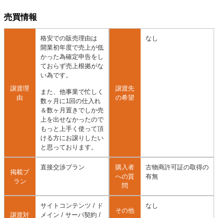
売買情報
格安での販売理由は
なし
開業初年度で売上が低
かった為確定申告をし
ておらず売上根拠がな
い為です。
譲渡理
譲渡先
また、他事業で忙しく
由
の希望
数ヶ月に1回の仕入れ
＆数ヶ月置きでしか売
上を出せなかったので
もっと上手く使って頂
ける方にお譲りしたい
と思っております。
直接交渉プラン
購入者
古物商許可証の取得の
掲載プ
への質
有無
ラン
問
サイトコンテンツ / ド
なし
その他
譲渡対
メイン / サーバ契約 /