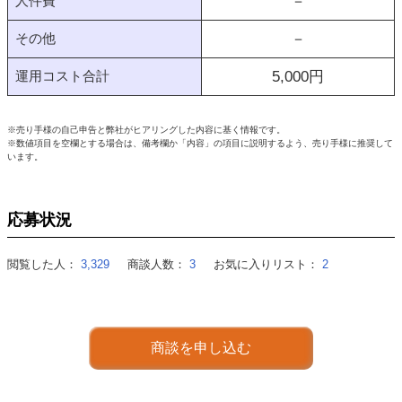
人件費
－
その他
－
運用コスト合計
5,000
円
※売り手様の自己申告と弊社がヒアリングした内容に基く情報です。
※数値項目を空欄とする場合は、備考欄か「内容」の項目に説明するよう、売り手様に推奨して
います。
応募状況
閲覧した人：
3,329
商談人数：
3
お気に入りリスト：
2
商談を申し込む