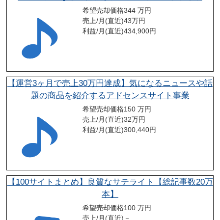
希望売却価格
344 万円
売上/月(直近)
43
万円
利益/月(直近)
434,900
円
【運営3ヶ月で売上30万円達成】気になるニュースや話
題の商品を紹介するアドセンスサイト事業
希望売却価格
150 万円
売上/月(直近)
32
万円
利益/月(直近)
300,440
円
【100サイトまとめ】良質なサテライト【総記事数20万
本】
希望売却価格
100 万円
売上/月(直近)
－