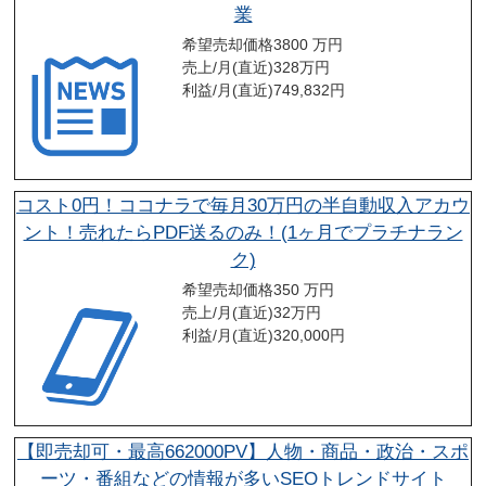
業
希望売却価格
3800 万円
売上/月(直近)
328
万円
利益/月(直近)
749,832
円
コスト0円！ココナラで毎月30万円の半自動収入アカウ
ント！売れたらPDF送るのみ！(1ヶ月でプラチナラン
ク)
希望売却価格
350 万円
売上/月(直近)
32
万円
利益/月(直近)
320,000
円
【即売却可・最高662000PV】人物・商品・政治・スポ
ーツ・番組などの情報が多いSEOトレンドサイト