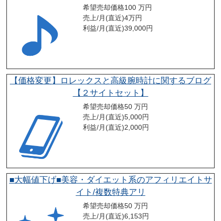
希望売却価格
100 万円
売上/月(直近)
4
万円
利益/月(直近)
39,000
円
【価格変更】ロレックスと高級腕時計に関するブログ
【２サイトセット】
希望売却価格
50 万円
売上/月(直近)
5,000
円
利益/月(直近)
2,000
円
■大幅値下げ■美容・ダイエット系のアフィリエイトサ
イト/複数特典アリ
希望売却価格
50 万円
売上/月(直近)
6,153
円