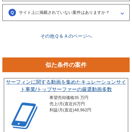
ございません。まずは、商談でどのような事業なのかを確認する目的も
あるため、気軽に商談申し込みを行ってください。
サイト上に掲載されていない案件はありますか？
ございます。こちらに関してはメルマガの登録や、仲介案件の担当者と
関係が出来ることで個別に紹介されることがあります。
その他Ｑ＆Ａのページへ
似た条件の案件
サーフィンに関する動画を集めたキュレーションサイ
ト事業/トップサーファーの厳選動画多数
希望売却価格
35 万円
売上/月(直近)
5
万円
利益/月(直近)
48,962
円