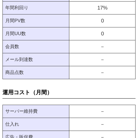
年間利回り
17
%
月間PV数
0
月間UU数
0
会員数
－
メール到達数
－
商品点数
－
運用コスト（月間）
サーバー維持費
－
仕入れ
－
広告・販促費
－