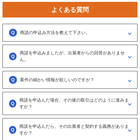
よくある質問
商談の申込み方法を教えて下さい。
「商談を申し込む」ボタンからお申し込みください。
商談を申込みましたが、出展者からの回答がありませ
商談といっても、急に条件、金額交渉を行う訳ではなくまずは、どのよ
うな事業をされているのか？
ん。
可能であれば、詳細情報を出して欲しいと連絡ください。
大変申し訳ございません。こちらも、回答がない出展者には返事をする
ように催促をしております。
案件の細かい情報が欲しいのですが？
ただ、案件を見ていない方もおられるので、数日経っても返信がない場
合は「事務局に報告」からご連絡ください。
「商談を申し込む」ボタンから案件の詳細情報をリクエストしてくださ
い。
商談を申込んだ場合、その後の取引はどのように進みま
オンラインとは言え対人のやりとりですので、丁寧な言葉遣いを心掛け
すか？
てください。
実際に出展者（仲介案件の場合、仲介担当者）とのメッセージのやりと
りになります。
商談を申込んだら、その出展者と契約する義務がありま
具体的に購入を考えた場合は、一度、出展者とのオンライン面談を行う
すか？
ことをお勧めします。