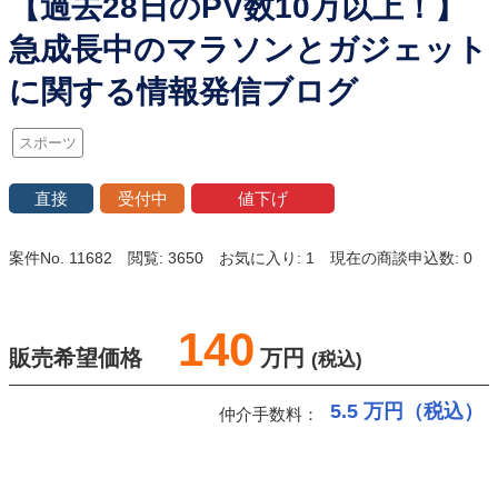
【過去28日のPV数10万以上！】
急成長中のマラソンとガジェット
に関する情報発信ブログ
スポーツ
直接
受付中
値下げ
案件No. 11682
閲覧: 3650
お気に入り: 1
現在の商談申込数: 0
140
販売希望価格
万円
(税込)
5.5
万円（税込）
仲介手数料：