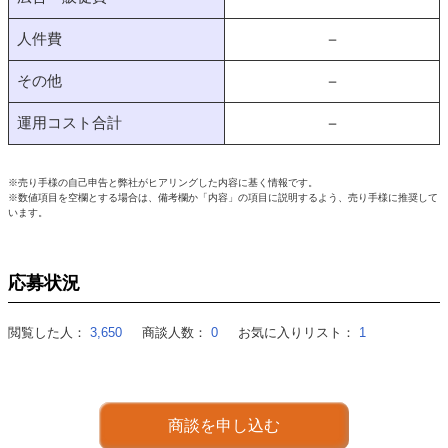
人件費
－
その他
－
運用コスト合計
－
※売り手様の自己申告と弊社がヒアリングした内容に基く情報です。
※数値項目を空欄とする場合は、備考欄か「内容」の項目に説明するよう、売り手様に推奨して
います。
応募状況
閲覧した人：
3,650
商談人数：
0
お気に入りリスト：
1
商談を申し込む