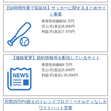
【短時間作業で収益化】サッカーに関するまとめサイ
ト事業
希望売却価格
50 万円
売上/月(直近)
8,000
円
利益/月(直近)
7,470
円
【価格変更】節約情報等を配信しているサイト
希望売却価格
8 万円
売上/月(直近)
5,000
円
利益/月(直近)
-20,000
円
月間29万PV超えのトレンドブログ！ペナルティなしホ
ワイトハット営業