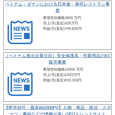
ベトナム・ダナンにおける日本食・寿司レストラン事
業
希望売却価格
3800 万円
売上/月(直近)
328
万円
利益/月(直近)
749,832
円
（ベトナム進出企業注目）安全保護具・作業用品のEC
販売事業
希望売却価格
15000 万円
売上/月(直近)
2333
万円
利益/月(直近)
833,333
円
【即売却可・最高662000PV】人物・商品・政治・スポ
ーツ・番組などの情報が多いSEOトレンドサイト