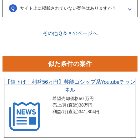
あるため、気軽に商談申し込みを行ってください。
サイト上に掲載されていない案件はありますか？
ございます。こちらに関してはメルマガの登録や、仲介案件の担当者と
関係が出来ることで個別に紹介されることがあります。
その他Ｑ＆Ａのページへ
似た条件の案件
【値下げ・利益56万円】芸能ゴシップ系Youtubeチャン
ネル
希望売却価格
50 万円
売上/月(直近)
38
万円
利益/月(直近)
341,804
円