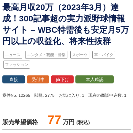
最高月収20万（2023年3月）達
成！300記事超の実力派野球情報
サイト – WBC特需後も安定月5万
円以上の収益化、将来性抜群
ニュース
エンタメ・芸能・音楽
スポーツ
車・バイク
ファッション
直接
受付中
値下げ
本人確認
案件No. 12265
閲覧: 2775
お気に入り: 1
現在の商談申込数: 1
77
販売希望価格
万円
(税込)