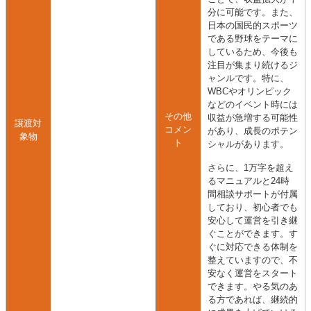
分に可能です。また、
日本の国民的スポーツ
である野球をテーマに
しているため、今後も
注目が集まり続けるジ
ャンルです。特に、
WBCやオリンピック
などのイベント時には
その他
収益が急増する可能性
譲渡対
コメン
があり、成長のポテン
象物
ト
シャルがあります。
さらに、1万字を超え
るマニュアルと24時
間相談サポートが付属
しており、初心者でも
安心して運営を引き継
ぐことができます。す
ぐに対応できる体制を
整えていますので、不
安なく運営をスタート
できます。やる気のあ
る方であれば、継続的