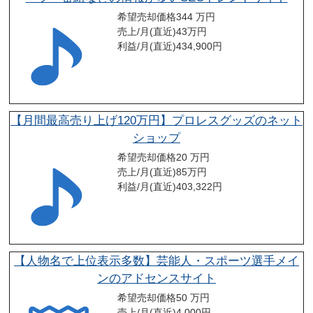
希望売却価格
344 万円
売上/月(直近)
43
万円
利益/月(直近)
434,900
円
【月間最高売り上げ120万円】プロレスグッズのネット
ショップ
希望売却価格
20 万円
売上/月(直近)
85
万円
利益/月(直近)
403,322
円
【人物名で上位表示多数】芸能人・スポーツ選手メイ
ンのアドセンスサイト
希望売却価格
50 万円
売上/月(直近)
4,000
円