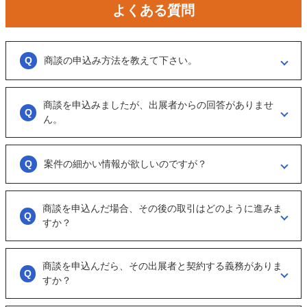
よくある質問
商談の申込み方法を教えて下さい。
「商談を申し込む」ボタンからお申し込みください。
商談を申込みましたが、出展者からの回答がありませ
商談といっても、急に条件、金額交渉を行う訳ではなくまずは、どのよ
うな事業をされているのか？
ん。
可能であれば、詳細情報を出して欲しいと連絡ください。
大変申し訳ございません。こちらも、回答がない出展者には返事をする
ように催促をしております。
案件の細かい情報が欲しいのですが？
ただ、案件を見ていない方もおられるので、数日経っても返信がない場
合は「事務局に報告」からご連絡ください。
「商談を申し込む」ボタンから案件の詳細情報をリクエストしてくださ
い。
商談を申込んだ場合、その後の取引はどのように進みま
オンラインとは言え対人のやりとりですので、丁寧な言葉遣いを心掛け
すか？
てください。
実際に出展者（仲介案件の場合、仲介担当者）とのメッセージのやりと
りになります。
商談を申込んだら、その出展者と契約する義務がありま
具体的に購入を考えた場合は、一度、出展者とのオンライン面談を行う
すか？
ことをお勧めします。
ございません。まずは、商談でどのような事業なのかを確認する目的も