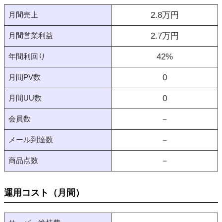
月間売上
2.8
万円
月間営業利益
2.7
万円
年間利回り
42
%
月間PV数
0
月間UU数
0
会員数
－
メール到達数
－
商品点数
－
運用コスト（月間）