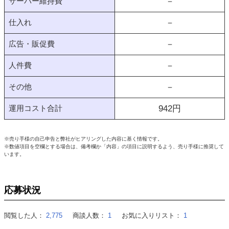
サーバー維持費
－
仕入れ
－
広告・販促費
－
人件費
－
その他
－
運用コスト合計
942
円
※売り手様の自己申告と弊社がヒアリングした内容に基く情報です。
※数値項目を空欄とする場合は、備考欄か「内容」の項目に説明するよう、売り手様に推奨して
います。
応募状況
閲覧した人：
2,775
商談人数：
1
お気に入りリスト：
1