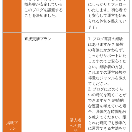
益基盤が安定している
にしっかりとフォロー
このブログを譲渡する
いたします。初心者で
ことを決めました。
も安心して運営を始め
られる体制を整えてい
ます。
直接交渉プラン
1. ブログ運営の経験
はありますか？ 経験
の有無にかかわらず、
しっかりサポートいた
しますのでご安心くだ
さい。経験者の方は、
これまでの運営経験や
得意なジャンルを教え
てください。
2. ブログにどのくら
いの時間を割くことが
できますか？ 継続的
な運営を考えている場
合、具体的な時間配分
を教えてください。限
購入者
掲載プ
られた時間でも効率的
への質
ラン
に運営できる方法をサ
問