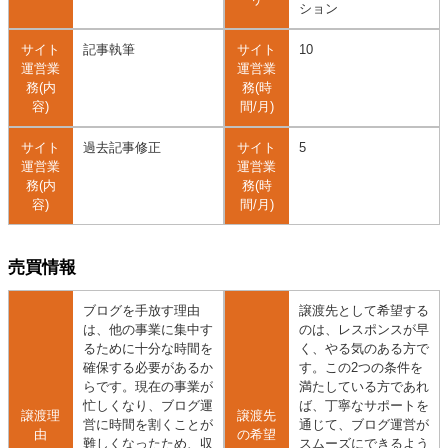
ション
サイト
記事執筆
サイト
10
運営業
運営業
務(内
務(時
容)
間/月)
サイト
過去記事修正
サイト
5
運営業
運営業
務(内
務(時
容)
間/月)
売買情報
ブログを手放す理由
譲渡先として希望する
は、他の事業に集中す
のは、レスポンスが早
るために十分な時間を
く、やる気のある方で
確保する必要があるか
す。この2つの条件を
らです。現在の事業が
満たしている方であれ
忙しくなり、ブログ運
ば、丁寧なサポートを
譲渡理
譲渡先
営に時間を割くことが
通じて、ブログ運営が
由
の希望
難しくなったため、収
スムーズにできるよう