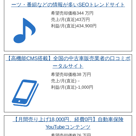
ーツ・番組などの情報が多いSEOトレンドサイト
希望売却価格
344 万円
売上/月(直近)
43
万円
利益/月(直近)
434,900
円
【高機能CMS搭載】全国の中古車販売業者の口コミポ
ータルサイト
希望売却価格
38 万円
売上/月(直近)
－
利益/月(直近)
-1,000
円
【月間売り上げ18,000円、経費0円】自動車保険
YouTubeコンテンツ
希望売却価格
76 万円