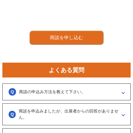
商談を申し込む
よくある質問
商談の申込み方法を教えて下さい。
「商談を申し込む」ボタンからお申し込みください。
商談を申込みましたが、出展者からの回答がありませ
商談といっても、急に条件、金額交渉を行う訳ではなくまずは、どのよ
うな事業をされているのか？
ん。
可能であれば、詳細情報を出して欲しいと連絡ください。
大変申し訳ございません。こちらも、回答がない出展者には返事をする