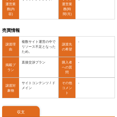
運営業
運営業
務(内
務(時
容)
間/月)
売買情報
複数サイト運営の中で
-
譲渡理
譲渡先
リソース不足となった
由
の希望
ため。
直接交渉プラン
購入者
-
掲載プ
への質
ラン
問
サイトコンテンツ / ド
その他
-
譲渡対
メイン
コメン
象物
ト
収支