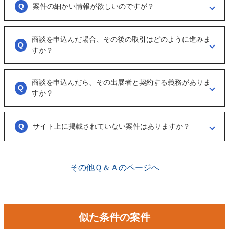
ように催促をしております。
案件の細かい情報が欲しいのですが？
ただ、案件を見ていない方もおられるので、数日経っても返信がない場
合は「事務局に報告」からご連絡ください。
「商談を申し込む」ボタンから案件の詳細情報をリクエストしてくださ
い。
商談を申込んだ場合、その後の取引はどのように進みま
オンラインとは言え対人のやりとりですので、丁寧な言葉遣いを心掛け
すか？
てください。
実際に出展者（仲介案件の場合、仲介担当者）とのメッセージのやりと
りになります。
商談を申込んだら、その出展者と契約する義務がありま
具体的に購入を考えた場合は、一度、出展者とのオンライン面談を行う
すか？
ことをお勧めします。
ございません。まずは、商談でどのような事業なのかを確認する目的も
あるため、気軽に商談申し込みを行ってください。
サイト上に掲載されていない案件はありますか？
ございます。こちらに関してはメルマガの登録や、仲介案件の担当者と
関係が出来ることで個別に紹介されることがあります。
その他Ｑ＆Ａのページへ
似た条件の案件