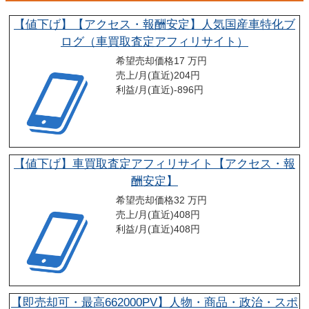
【値下げ】【アクセス・報酬安定】人気国産車特化ブ
ログ（車買取査定アフィリサイト）
希望売却価格
17 万円
売上/月(直近)
204
円
利益/月(直近)
-896
円
【値下げ】車買取査定アフィリサイト【アクセス・報
酬安定】
希望売却価格
32 万円
売上/月(直近)
408
円
利益/月(直近)
408
円
【即売却可・最高662000PV】人物・商品・政治・スポ