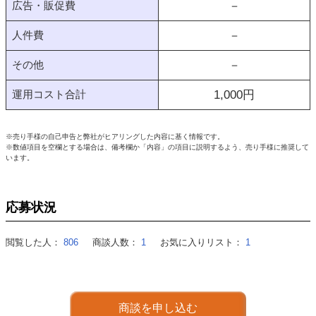
広告・販促費
－
人件費
－
その他
－
運用コスト合計
1,000
円
※売り手様の自己申告と弊社がヒアリングした内容に基く情報です。
※数値項目を空欄とする場合は、備考欄か「内容」の項目に説明するよう、売り手様に推奨して
います。
応募状況
閲覧した人：
806
商談人数：
1
お気に入りリスト：
1
商談を申し込む