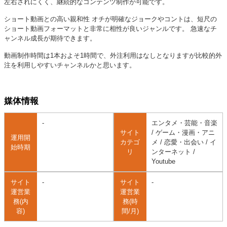
左右されにくく、継続的なコンテンツ制作が可能です。
ショート動画との高い親和性 オチが明確なジョークやコントは、短尺の
ショート動画フォーマットと非常に相性が良いジャンルです。 急速なチ
ャンネル成長が期待できます。
動画制作時間は1本およそ1時間で、外注利用はなしとなりますが比較的外
注を利用しやすいチャンネルかと思います。
媒体情報
-
エンタメ・芸能・音楽
サイト
/ ゲーム・漫画・アニ
運用開
カテゴ
メ / 恋愛・出会い / イ
始時期
リ
ンターネット /
Youtube
サイト
-
サイト
-
運営業
運営業
務(内
務(時
容)
間/月)