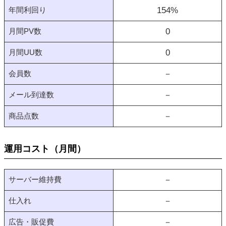
年間利回り
154
%
月間PV数
0
月間UU数
0
会員数
－
メール到達数
－
商品点数
－
運用コスト（月間）
サーバー維持費
－
仕入れ
－
広告・販促費
－