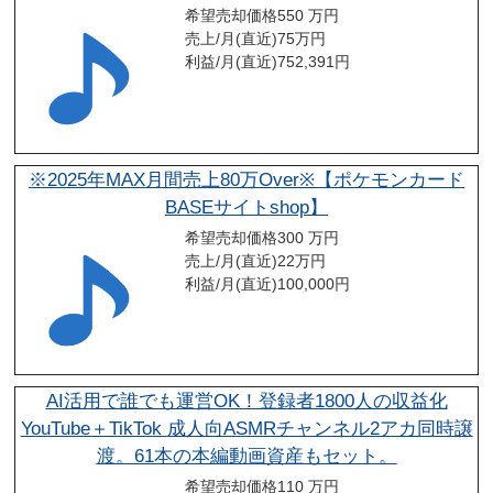
希望売却価格
550 万円
売上/月(直近)
75
万円
利益/月(直近)
752,391
円
※2025年MAX月間売上80万Over※【ポケモンカード
BASEサイトshop】
希望売却価格
300 万円
売上/月(直近)
22
万円
利益/月(直近)
100,000
円
AI活用で誰でも運営OK！登録者1800人の収益化
YouTube＋TikTok 成人向ASMRチャンネル2アカ同時譲
渡。61本の本編動画資産もセット。
希望売却価格
110 万円