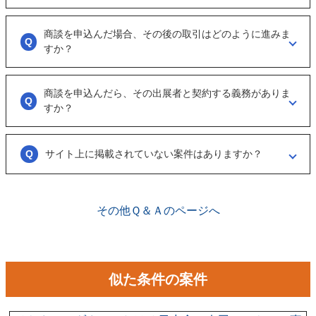
ただ、案件を見ていない方もおられるので、数日経っても返信がない場
合は「事務局に報告」からご連絡ください。
「商談を申し込む」ボタンから案件の詳細情報をリクエストしてくださ
い。
商談を申込んだ場合、その後の取引はどのように進みま
オンラインとは言え対人のやりとりですので、丁寧な言葉遣いを心掛け
すか？
てください。
実際に出展者（仲介案件の場合、仲介担当者）とのメッセージのやりと
りになります。
商談を申込んだら、その出展者と契約する義務がありま
具体的に購入を考えた場合は、一度、出展者とのオンライン面談を行う
すか？
ことをお勧めします。
ございません。まずは、商談でどのような事業なのかを確認する目的も
あるため、気軽に商談申し込みを行ってください。
サイト上に掲載されていない案件はありますか？
ございます。こちらに関してはメルマガの登録や、仲介案件の担当者と
関係が出来ることで個別に紹介されることがあります。
その他Ｑ＆Ａのページへ
似た条件の案件