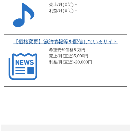
売上/月(直近)
－
利益/月(直近)
－
【価格変更】節約情報等を配信しているサイト
希望売却価格
8 万円
売上/月(直近)
5,000
円
利益/月(直近)
-20,000
円