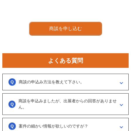
商談を申し込む
よくある質問
商談の申込み方法を教えて下さい。
「商談を申し込む」ボタンからお申し込みください。
商談を申込みましたが、出展者からの回答がありませ
商談といっても、急に条件、金額交渉を行う訳ではなくまずは、どのよ
うな事業をされているのか？
ん。
可能であれば、詳細情報を出して欲しいと連絡ください。
大変申し訳ございません。こちらも、回答がない出展者には返事をする
ように催促をしております。
案件の細かい情報が欲しいのですが？