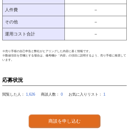
人件費
－
その他
－
運用コスト合計
－
※売り手様の自己申告と弊社がヒアリングした内容に基く情報です。
※数値項目を空欄とする場合は、備考欄か「内容」の項目に説明するよう、売り手様に推奨して
います。
応募状況
閲覧した人：
1,626
商談人数：
0
お気に入りリスト：
1
商談を申し込む