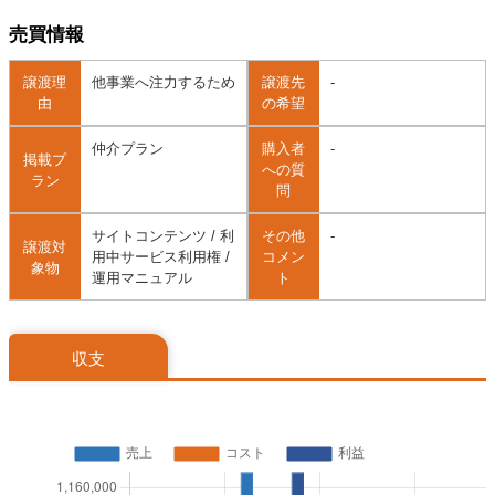
売買情報
譲渡理
他事業へ注力するため
譲渡先
-
由
の希望
仲介プラン
購入者
-
掲載プ
への質
ラン
問
サイトコンテンツ / 利
その他
-
譲渡対
用中サービス利用権 /
コメン
象物
運用マニュアル
ト
収支