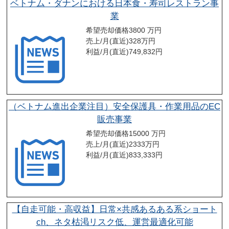
ベトナム・ダナンにおける日本食・寿司レストラン事
業
希望売却価格
3800 万円
売上/月(直近)
328
万円
利益/月(直近)
749,832
円
（ベトナム進出企業注目）安全保護具・作業用品のEC
販売事業
希望売却価格
15000 万円
売上/月(直近)
2333
万円
利益/月(直近)
833,333
円
【自走可能・高収益】日常×共感あるある系ショート
ch、ネタ枯渇リスク低、運営最適化可能