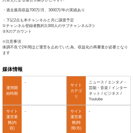
・過去最高収益700万/月、3000万/年の実績あり
・下記2点も本チャンネルと共に譲渡予定
①チャンネル登録者数約3,000人のサブチャンネル3つ
②Xのアカウント
※注意事項
体調不良で2年間ほど運営を止めていた為、収益化の再審査が必要となり
ます
媒体情報
-
ニュース / エンタメ・
サイト
運用開
芸能・音楽 / インター
カテゴ
始時期
ネット / ビジネス /
リ
Youtube
サイト
-
サイト
-
運営業
運営業
務(内
務(時
容)
間/月)