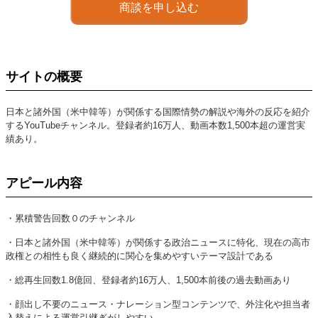
商談を申し込む
サイトの概要
日本と諸外国（米中韓等）が関係する国際情勢の解説や海外の反応を紹介
するYouTubeチャンネル。登録者約16万人、動画本数1,500本超の運営実
績あり。
アピール内容
・累積警告回数０のチャンネル
・日本と諸外国（米中韓等）が関係する政治ニュースに特化、現在の高市
政権との相性も良く継続的に関心を集めやすいテーマ設計である
・総再生回数1.8億回、登録者約16万人、1,500本前後の過去動画あり
・顔出し不要のニュース・ナレーション型コンテンツで、外注化や担当者
入替えによる運営引継ぎがしやすい