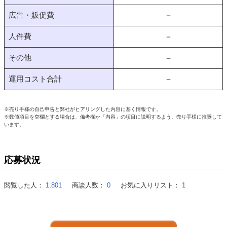
広告・販促費
－
人件費
－
その他
－
運用コスト合計
－
※売り手様の自己申告と弊社がヒアリングした内容に基く情報です。
※数値項目を空欄とする場合は、備考欄か「内容」の項目に説明するよう、売り手様に推奨して
います。
応募状況
閲覧した人：
1,801
商談人数：
0
お気に入りリスト：
1