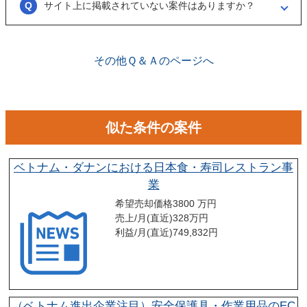
サイト上に掲載されていない案件はありますか？
ございます。こちらに関してはメルマガの登録や、仲介案件の担当者と
関係が出来ることで個別に紹介されることがあります。
その他Ｑ＆Ａのページへ
似た条件の案件
ベトナム・ダナンにおける日本食・寿司レストラン事
業
希望売却価格
3800 万円
売上/月(直近)
328
万円
利益/月(直近)
749,832
円
（ベトナム進出企業注目）安全保護具・作業用品のEC