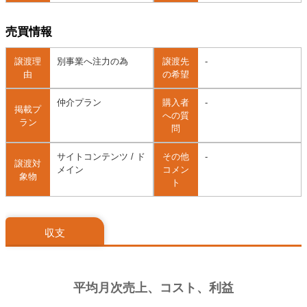
売買情報
譲渡理
別事業へ注力の為
譲渡先
-
由
の希望
仲介プラン
購入者
-
掲載プ
への質
ラン
問
サイトコンテンツ / ド
その他
-
譲渡対
メイン
コメン
象物
ト
収支