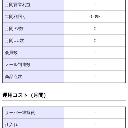
月間営業利益
－
年間利回り
0.0
%
月間PV数
0
月間UU数
0
会員数
－
メール到達数
－
商品点数
－
運用コスト（月間）
サーバー維持費
－
仕入れ
－