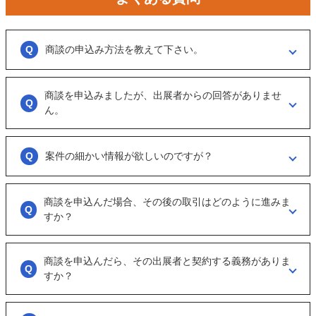
商談の申込み方法を教えて下さい。
「商談を申し込む」ボタンからお申し込みください。
商談を申込みましたが、出展者からの回答がありませ
商談といっても、急に条件、金額交渉を行う訳ではなくまずは、どのよ
うな事業をされているのか？
ん。
可能であれば、詳細情報を出して欲しいと連絡ください。
大変申し訳ございません。こちらも、回答がない出展者には返事をする
ように催促をしております。
案件の細かい情報が欲しいのですが？
ただ、案件を見ていない方もおられるので、数日経っても返信がない場
合は「事務局に報告」からご連絡ください。
「商談を申し込む」ボタンから案件の詳細情報をリクエストしてくださ
い。
商談を申込んだ場合、その後の取引はどのように進みま
オンラインとは言え対人のやりとりですので、丁寧な言葉遣いを心掛け
すか？
てください。
実際に出展者（仲介案件の場合、仲介担当者）とのメッセージのやりと
りになります。
商談を申込んだら、その出展者と契約する義務がありま
具体的に購入を考えた場合は、一度、出展者とのオンライン面談を行う
すか？
ことをお勧めします。
ございません。まずは、商談でどのような事業なのかを確認する目的も
あるため、気軽に商談申し込みを行ってください。