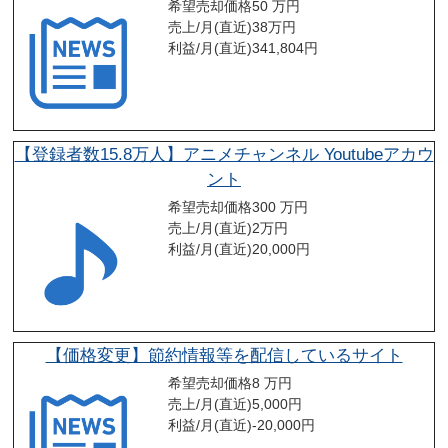
希望売却価格
50 万円
売上/月(直近)
38
万円
利益/月(直近)
341,804
円
【登録者数15.8万人】アニメチャンネル Youtubeアカウ
ント
希望売却価格
300 万円
売上/月(直近)
2
万円
利益/月(直近)
20,000
円
【価格変更】節約情報等を配信しているサイト
希望売却価格
8 万円
売上/月(直近)
5,000
円
利益/月(直近)
-20,000
円