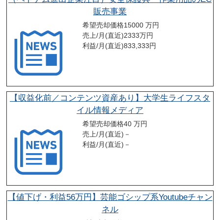
販売事業
希望売却価格
15000 万円
売上/月(直近)
2333
万円
利益/月(直近)
833,333
円
【収益化前／コンテンツ資産あり】大学生ライフスタ
イル情報メディア
希望売却価格
40 万円
売上/月(直近)
－
利益/月(直近)
－
【値下げ・利益56万円】芸能ゴシップ系Youtubeチャン
ネル