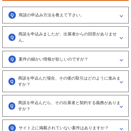
商談の申込み方法を教えて下さい。
「商談を申し込む」ボタンからお申し込みください。
商談を申込みましたが、出展者からの回答がありませ
商談といっても、急に条件、金額交渉を行う訳ではなくまずは、どのよ
うな事業をされているのか？
ん。
可能であれば、詳細情報を出して欲しいと連絡ください。
大変申し訳ございません。こちらも、回答がない出展者には返事をする
ように催促をしております。
案件の細かい情報が欲しいのですが？
ただ、案件を見ていない方もおられるので、数日経っても返信がない場
合は「事務局に報告」からご連絡ください。
「商談を申し込む」ボタンから案件の詳細情報をリクエストしてくださ
い。
商談を申込んだ場合、その後の取引はどのように進みま
オンラインとは言え対人のやりとりですので、丁寧な言葉遣いを心掛け
すか？
てください。
実際に出展者（仲介案件の場合、仲介担当者）とのメッセージのやりと
りになります。
商談を申込んだら、その出展者と契約する義務がありま
具体的に購入を考えた場合は、一度、出展者とのオンライン面談を行う
すか？
ことをお勧めします。
ございません。まずは、商談でどのような事業なのかを確認する目的も
あるため、気軽に商談申し込みを行ってください。
サイト上に掲載されていない案件はありますか？