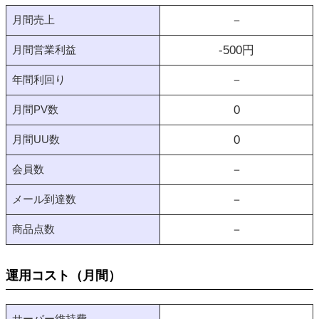
月間売上
－
月間営業利益
-500
円
年間利回り
－
月間PV数
0
月間UU数
0
会員数
－
メール到達数
－
商品点数
－
運用コスト（月間）
サーバー維持費