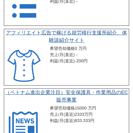
利益/月(直近)
－
アフィリエイト広告で稼げる就労移行支援所紹介、体
験談紹介サイト
希望売却価格
0 万円
売上/月(直近)
－
利益/月(直近)
-200
円
（ベトナム進出企業注目）安全保護具・作業用品のEC
販売事業
希望売却価格
15000 万円
売上/月(直近)
2333
万円
利益/月(直近)
833,333
円