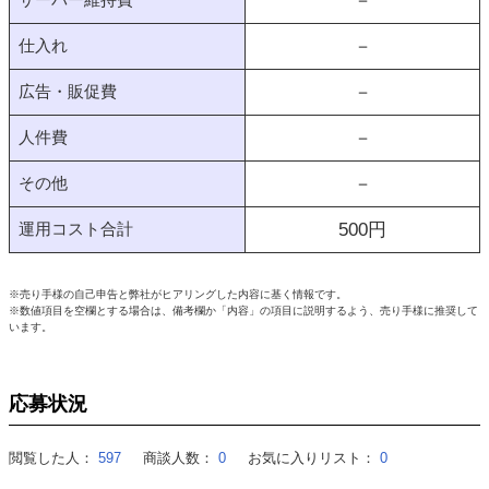
－
仕入れ
－
広告・販促費
－
人件費
－
その他
－
運用コスト合計
500
円
※売り手様の自己申告と弊社がヒアリングした内容に基く情報です。
※数値項目を空欄とする場合は、備考欄か「内容」の項目に説明するよう、売り手様に推奨して
います。
応募状況
閲覧した人：
597
商談人数：
0
お気に入りリスト：
0