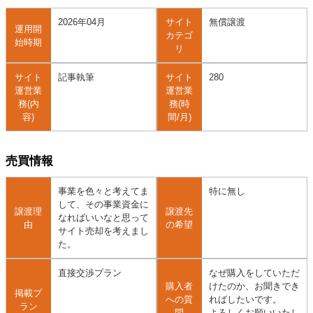
2026年04月
サイト
無償譲渡
運用開
カテゴ
始時期
リ
サイト
記事執筆
サイト
280
運営業
運営業
務(内
務(時
容)
間/月)
売買情報
事業を色々と考えてま
特に無し
して、その事業資金に
譲渡理
譲渡先
なればいいなと思って
由
の希望
サイト売却を考えまし
た。
直接交渉プラン
なぜ購入をしていただ
購入者
けたのか、お聞きでき
掲載プ
への質
ればしたいです。
ラン
問
よろしくお願いいたし