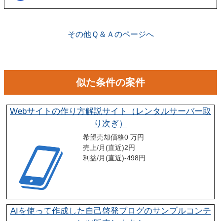
ございます。こちらに関してはメルマガの登録や、仲介案件の担当者と
関係が出来ることで個別に紹介されることがあります。
その他Ｑ＆Ａのページへ
似た条件の案件
Webサイトの作り方解説サイト（レンタルサーバー取
り次ぎ）
希望売却価格
0 万円
売上/月(直近)
2
円
利益/月(直近)
-498
円
AIを使って作成した自己啓発ブログのサンプルコンテ