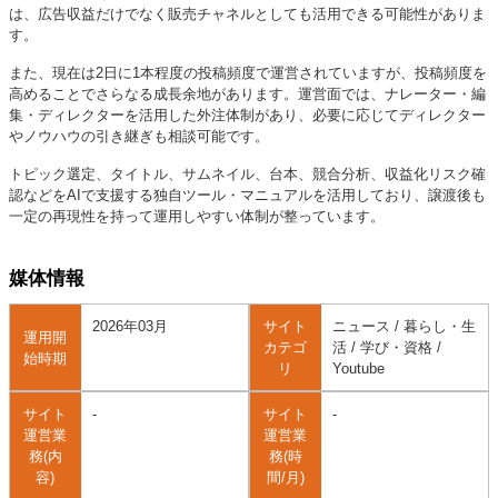
は、広告収益だけでなく販売チャネルとしても活用できる可能性がありま
す。
また、現在は2日に1本程度の投稿頻度で運営されていますが、投稿頻度を
高めることでさらなる成長余地があります。運営面では、ナレーター・編
集・ディレクターを活用した外注体制があり、必要に応じてディレクター
やノウハウの引き継ぎも相談可能です。
トピック選定、タイトル、サムネイル、台本、競合分析、収益化リスク確
認などをAIで支援する独自ツール・マニュアルを活用しており、譲渡後も
一定の再現性を持って運用しやすい体制が整っています。
媒体情報
2026年03月
サイト
ニュース / 暮らし・生
運用開
カテゴ
活 / 学び・資格 /
始時期
リ
Youtube
サイト
-
サイト
-
運営業
運営業
務(内
務(時
容)
間/月)