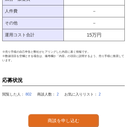
人件費
－
その他
－
運用コスト合計
15
万円
※売り手様の自己申告と弊社がヒアリングした内容に基く情報です。
※数値項目を空欄とする場合は、備考欄か「内容」の項目に説明するよう、売り手様に推奨して
います。
応募状況
閲覧した人：
802
商談人数：
2
お気に入りリスト：
2
商談を申し込む