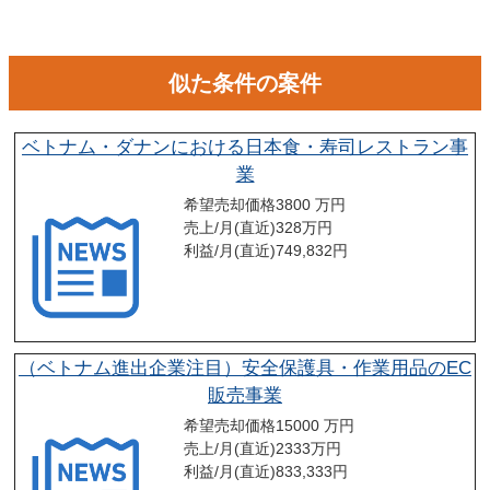
似た条件の案件
ベトナム・ダナンにおける日本食・寿司レストラン事
業
希望売却価格
3800 万円
売上/月(直近)
328
万円
利益/月(直近)
749,832
円
（ベトナム進出企業注目）安全保護具・作業用品のEC
販売事業
希望売却価格
15000 万円
売上/月(直近)
2333
万円
利益/月(直近)
833,333
円