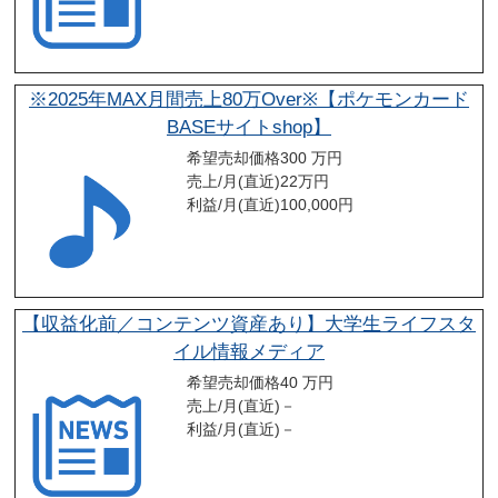
※2025年MAX月間売上80万Over※【ポケモンカード
BASEサイトshop】
希望売却価格
300 万円
売上/月(直近)
22
万円
利益/月(直近)
100,000
円
【収益化前／コンテンツ資産あり】大学生ライフスタ
イル情報メディア
希望売却価格
40 万円
売上/月(直近)
－
利益/月(直近)
－