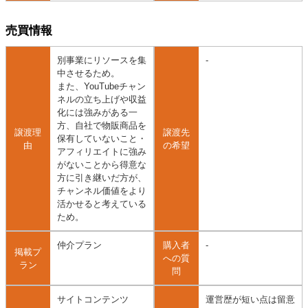
売買情報
別事業にリソースを集
-
中させるため。
また、YouTubeチャン
ネルの立ち上げや収益
化には強みがある一
方、自社で物販商品を
譲渡理
譲渡先
保有していないこと・
由
の希望
アフィリエイトに強み
がないことから得意な
方に引き継いだ方が、
チャンネル価値をより
活かせると考えている
ため。
仲介プラン
購入者
-
掲載プ
への質
ラン
問
サイトコンテンツ
運営歴が短い点は留意