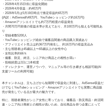
・2026年4月15日頃に収益化開始
・2026年4月収益：約40万円
・2026年5月は5月19日時点で推定収益約65万円
(内訳：AdSense約49万円、YouTubeショッピング約16万円)
・Amazonアソシエイトでも約7万円程度の収益発生
・月間70万円前後の収益水準が見えており、月100万円も狙える可能性あ
り
・登録者数5200人
・YouTubeショッピング経由で備蓄品関連の商品購入実績あり
・アフィリエイト売上は約367万円発生し、約16万円の収益見込み
・主な視聴者は45歳以上〜65歳以上の女性中心
・女性比率約66％
・備蓄、防災、終活、シニア向け商品との相性が高い
・投稿頻度は2日に1本程度
・ディレクター、運営ノウハウ、マニュアル等の引き継ぎも相談可能(AI
支援ツールの利用可能)
本チャンネルは、立ち上げから短期間で収益化に到達し、AdSense収益だ
けでなくYouTubeショッピング・Amazonアソシエイトでも実際に商品販
売が発生している点が最大の魅力です。
特に、視聴者属性がシニア女性に寄っており、備蓄品・防災用品・終活関
連・シニア向け商材との相性が高いため、自社商品を持つ企業にとって