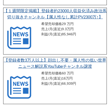
【１週間限定掲載】登録者約23000人収益化済み政治系
切り抜きチャンネル【属人性なし累計PV2300万↑】
希望売却価格
29 万円
売上/月(直近)
9.3
万円
利益/月(直近)
85,946
円
【登録者数3万人以上】顔出し不要・属人性の低い世界
ニュース解説系YouTubeチャンネル譲渡
希望売却価格
60 万円
売上/月(直近)
16
万円
利益/月(直近)
66,939
円