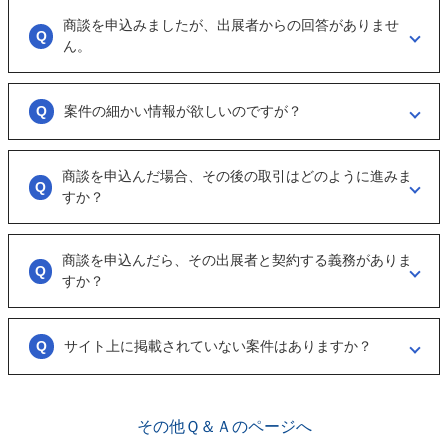
商談を申込みましたが、出展者からの回答がありませ
商談といっても、急に条件、金額交渉を行う訳ではなくまずは、どのよ
うな事業をされているのか？
ん。
可能であれば、詳細情報を出して欲しいと連絡ください。
大変申し訳ございません。こちらも、回答がない出展者には返事をする
ように催促をしております。
案件の細かい情報が欲しいのですが？
ただ、案件を見ていない方もおられるので、数日経っても返信がない場
合は「事務局に報告」からご連絡ください。
「商談を申し込む」ボタンから案件の詳細情報をリクエストしてくださ
い。
商談を申込んだ場合、その後の取引はどのように進みま
オンラインとは言え対人のやりとりですので、丁寧な言葉遣いを心掛け
すか？
てください。
実際に出展者（仲介案件の場合、仲介担当者）とのメッセージのやりと
りになります。
商談を申込んだら、その出展者と契約する義務がありま
具体的に購入を考えた場合は、一度、出展者とのオンライン面談を行う
すか？
ことをお勧めします。
ございません。まずは、商談でどのような事業なのかを確認する目的も
あるため、気軽に商談申し込みを行ってください。
サイト上に掲載されていない案件はありますか？
ございます。こちらに関してはメルマガの登録や、仲介案件の担当者と
関係が出来ることで個別に紹介されることがあります。
その他Ｑ＆Ａのページへ