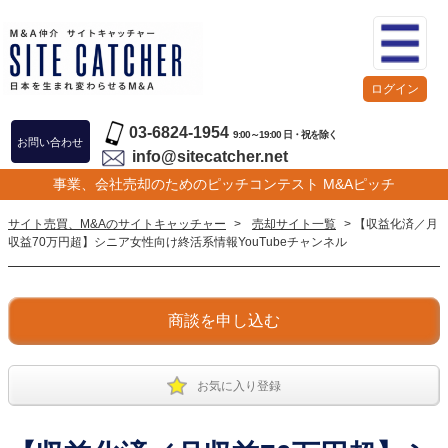
ログイン
03-6824-1954
9:00～19:00 日・祝を除く
お問い合わせ
info@sitecatcher.net
事業、会社売却のためのピッチコンテスト M&Aピッチ
サイト売買、M&Aのサイトキャッチャー
>
売却サイト一覧
> 【収益化済／月
収益70万円超】シニア女性向け終活系情報YouTubeチャンネル
商談を申し込む
お気に入り登録