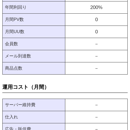
年間利回り
200
%
月間PV数
0
月間UU数
0
会員数
－
メール到達数
－
商品点数
－
運用コスト（月間）
サーバー維持費
－
仕入れ
－
広告・販促費
－