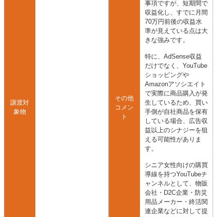
事項ですが、短期間で
収益化し、すでに月間
70万円前後の収益水
準が見えている点は大
きな強みです。
特に、AdSense収益
だけでなく、YouTube
ショッピングや
Amazonアソシエイト
で実際に商品購入が発
その他
譲渡対
生しているため、買い
コメン
象物
手側が自社商品を保有
ト
している場合、広告収
益以上のシナジーを狙
える可能性がありま
す。
シニア女性向けの購買
導線を持つYouTubeチ
ャンネルとして、物販
会社・D2C企業・防災
用品メーカー・終活関
連企業などに対して提