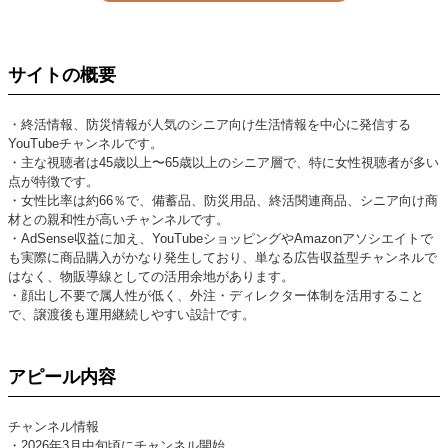
サイトの概要
・終活情報、防災情報が人気のシニア向け生活情報を中心に発信する
YouTubeチャンネルです。
・主な視聴者は45歳以上〜65歳以上のシニア層で、特に女性視聴者が多い
点が特徴です。
・女性比率は約66％で、備蓄品、防災用品、終活関連商品、シニア向け商
材との親和性が高いチャンネルです。
・AdSense収益に加え、YouTubeショッピングやAmazonアソシエイトで
も実際に商品購入がかなり発生しており、単なる広告収益型チャンネルで
はなく、物販導線としての活用余地があります。
・顔出し不要で属人性が低く、外注・ディレクター体制を活用すること
で、譲渡後も運用継続しやすい設計です。
アピール内容
チャンネル情報
・2026年3月中旬頃にチャンネル開始