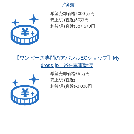
プ譲渡
希望売却価格
2000 万円
売上/月(直近)
80
万円
利益/月(直近)
387,579
円
【ワンピース専門のアパレルECショップ】My
dress.jp ※在庫事譲渡
希望売却価格
65 万円
売上/月(直近)
－
利益/月(直近)
-3,000
円