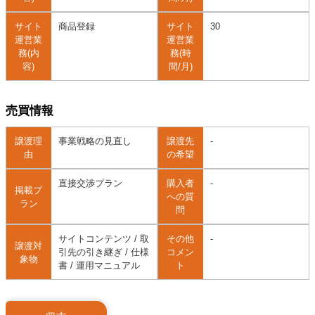
サイト
商品登録
サイト
30
運営業
運営業
務(内
務(時
容)
間/月)
売買情報
譲渡理
事業戦略の見直し
譲渡先
-
由
の希望
直接交渉プラン
購入者
-
掲載プ
への質
ラン
問
サイトコンテンツ / 取
その他
-
譲渡対
引先の引き継ぎ / 仕様
コメン
象物
書 / 運用マニュアル
ト