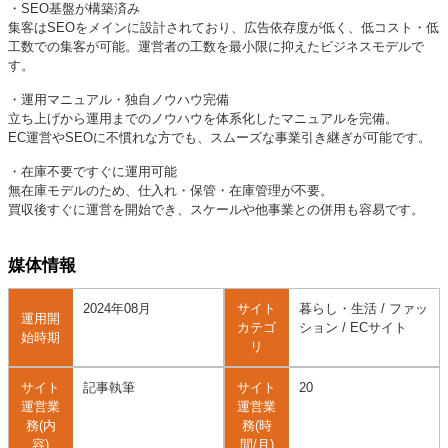
・SEO基盤が構築済み
集客はSEOをメインに設計されており、広告依存度が低く、低コスト・低
工数での集客が可能。運営者の工数を最小限に抑えたビジネスモデルで
す。
・運用マニュアル・独自ノウハウ完備
立ち上げから運用までのノウハウを体系化したマニュアルを完備。
EC運営やSEOに不慣れな方でも、スムーズな事業引き継ぎが可能です。
・在庫不要ですぐに運用可能
無在庫モデルのため、仕入れ・保管・在庫管理が不要。
買収後すぐに運営を開始でき、スケールや他事業との併用も容易です。
媒体情報
2024年08月
サイト
暮らし・生活 / ファッ
運用開
カテゴ
ション / ECサイト
始時期
リ
サイト
記事執筆
サイト
20
運営業
運営業
務(内
務(時
容)
間/月)