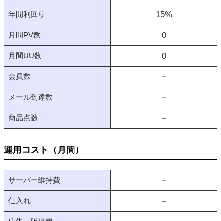
年間利回り
15
%
月間PV数
0
月間UU数
0
会員数
－
メール到達数
－
商品点数
－
運用コスト（月間）
サーバー維持費
－
仕入れ
－