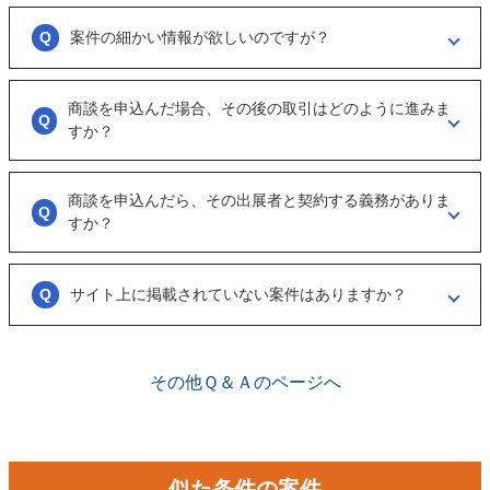
大変申し訳ございません。こちらも、回答がない出展者には返事をする
ように催促をしております。
案件の細かい情報が欲しいのですが？
ただ、案件を見ていない方もおられるので、数日経っても返信がない場
合は「事務局に報告」からご連絡ください。
「商談を申し込む」ボタンから案件の詳細情報をリクエストしてくださ
い。
商談を申込んだ場合、その後の取引はどのように進みま
オンラインとは言え対人のやりとりですので、丁寧な言葉遣いを心掛け
すか？
てください。
実際に出展者（仲介案件の場合、仲介担当者）とのメッセージのやりと
りになります。
商談を申込んだら、その出展者と契約する義務がありま
具体的に購入を考えた場合は、一度、出展者とのオンライン面談を行う
すか？
ことをお勧めします。
ございません。まずは、商談でどのような事業なのかを確認する目的も
あるため、気軽に商談申し込みを行ってください。
サイト上に掲載されていない案件はありますか？
ございます。こちらに関してはメルマガの登録や、仲介案件の担当者と
関係が出来ることで個別に紹介されることがあります。
その他Ｑ＆Ａのページへ
似た条件の案件