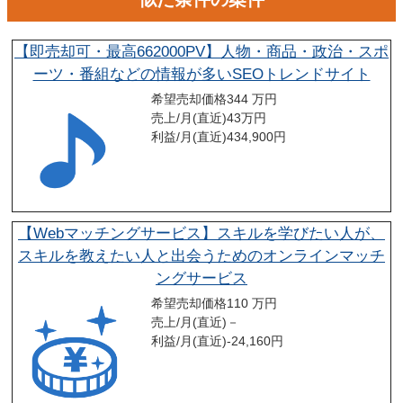
【即売却可・最高662000PV】人物・商品・政治・スポ
ーツ・番組などの情報が多いSEOトレンドサイト
希望売却価格
344 万円
売上/月(直近)
43
万円
利益/月(直近)
434,900
円
【Webマッチングサービス】スキルを学びたい人が、
スキルを教えたい人と出会うためのオンラインマッチ
ングサービス
希望売却価格
110 万円
売上/月(直近)
－
利益/月(直近)
-24,160
円