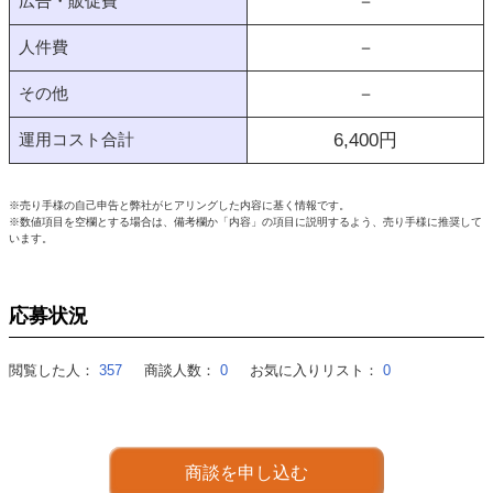
広告・販促費
－
人件費
－
その他
－
運用コスト合計
6,400
円
※売り手様の自己申告と弊社がヒアリングした内容に基く情報です。
※数値項目を空欄とする場合は、備考欄か「内容」の項目に説明するよう、売り手様に推奨して
います。
応募状況
閲覧した人：
357
商談人数：
0
お気に入りリスト：
0
商談を申し込む