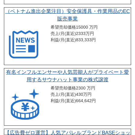
（ベトナム進出企業注目）安全保護具・作業用品のEC
販売事業
希望売却価格
15000 万円
売上/月(直近)
2333
万円
利益/月(直近)
833,333
円
有名インフルエンサーや人気芸能人がプライベート愛
用するサウナハット事業の株式譲渡
希望売却価格
2300 万円
売上/月(直近)
430
万円
利益/月(直近)
664,642
円
【広告費ゼロ運営】人気アパレルブランドBASEショッ