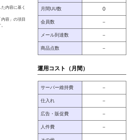
した内容に基く
月間UU数
0
「内容」の項目
会員数
－
す。
メール到達数
－
商品点数
－
運用コスト（月間）
サーバー維持費
－
仕入れ
－
広告・販促費
－
人件費
－
その他