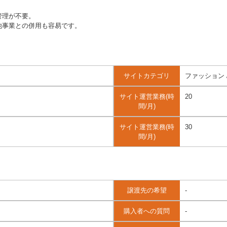
管理が不要。
他事業との併用も容易です。
サイトカテゴリ
ファッション 
サイト運営業務(時
20
間/月)
サイト運営業務(時
30
間/月)
譲渡先の希望
-
購入者への質問
-