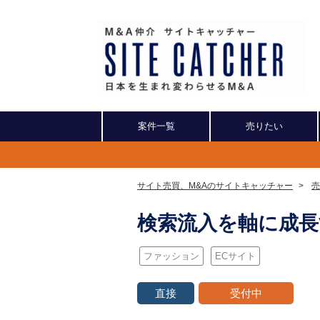
案件一覧
売りたい
サイト売買、M&Aのサイトキャッチャー
>
売
検索流入を軸に成長
ファッション
ECサイト
直接
受付中