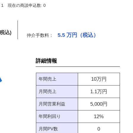
 1
現在の商談申込数: 0
(税込)
5.5
万円（税込）
仲介手数料：
詳細情報
年間売上
10
万円
月間売上
1.1
万円
月間営業利益
5,000
円
年間利回り
12
%
月間PV数
0