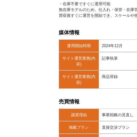
・在庫不要ですぐに運用可能
無在庫モデルのため、仕入れ・保管・在庫
買収後すぐに運営を開始でき、スケールや
媒体情報
運用開始時期
2024年12月
サイト運営業務(内
記事執筆
容)
サイト運営業務(内
商品登録
容)
売買情報
譲渡理由
事業戦略の見直し
掲載プラン
直接交渉プラン