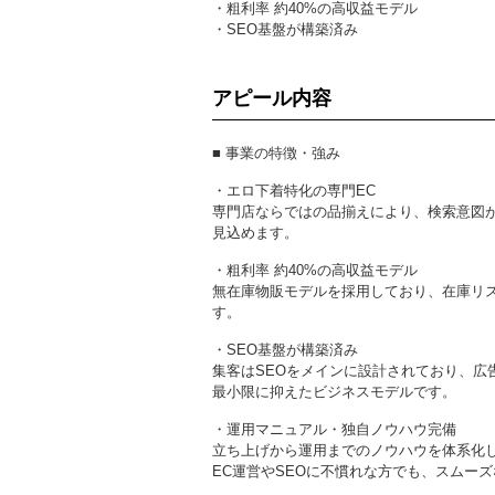
・粗利率 約40%の高収益モデル
・SEO基盤が構築済み
アピール内容
■ 事業の特徴・強み
・エロ下着特化の専門EC
専門店ならではの品揃えにより、検索意図
見込めます。
・粗利率 約40%の高収益モデル
無在庫物販モデルを採用しており、在庫リ
す。
・SEO基盤が構築済み
集客はSEOをメインに設計されており、広
最小限に抑えたビジネスモデルです。
・運用マニュアル・独自ノウハウ完備
立ち上げから運用までのノウハウを体系化
EC運営やSEOに不慣れな方でも、スムー