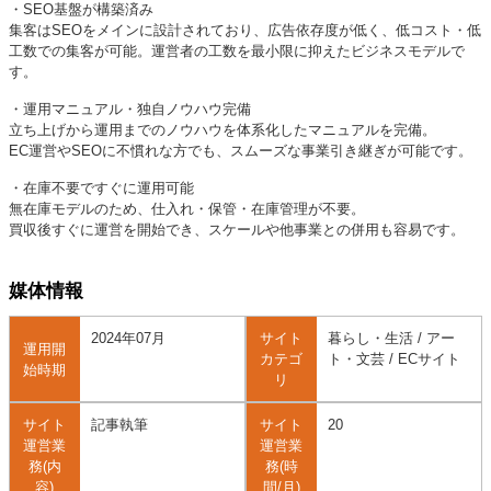
・SEO基盤が構築済み
集客はSEOをメインに設計されており、広告依存度が低く、低コスト・低
工数での集客が可能。運営者の工数を最小限に抑えたビジネスモデルで
す。
・運用マニュアル・独自ノウハウ完備
立ち上げから運用までのノウハウを体系化したマニュアルを完備。
EC運営やSEOに不慣れな方でも、スムーズな事業引き継ぎが可能です。
・在庫不要ですぐに運用可能
無在庫モデルのため、仕入れ・保管・在庫管理が不要。
買収後すぐに運営を開始でき、スケールや他事業との併用も容易です。
媒体情報
2024年07月
サイト
暮らし・生活 / アー
運用開
カテゴ
ト・文芸 / ECサイト
始時期
リ
サイト
記事執筆
サイト
20
運営業
運営業
務(内
務(時
容)
間/月)