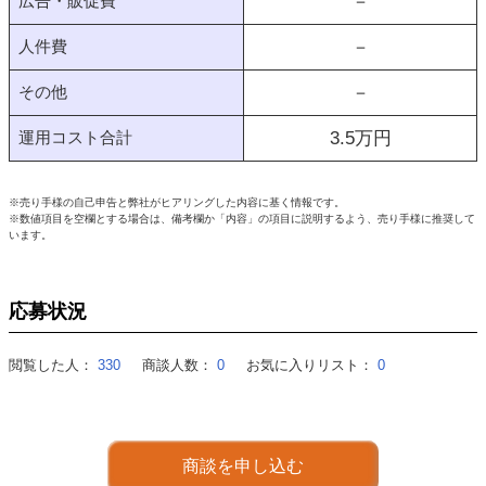
広告・販促費
－
人件費
－
その他
－
運用コスト合計
3.5
万円
※売り手様の自己申告と弊社がヒアリングした内容に基く情報です。
※数値項目を空欄とする場合は、備考欄か「内容」の項目に説明するよう、売り手様に推奨して
います。
応募状況
閲覧した人：
330
商談人数：
0
お気に入りリスト：
0
商談を申し込む