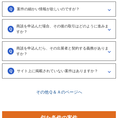
大変申し訳ございません。こちらも、回答がない出展者には返事をする
ように催促をしております。
案件の細かい情報が欲しいのですが？
ただ、案件を見ていない方もおられるので、数日経っても返信がない場
合は「事務局に報告」からご連絡ください。
「商談を申し込む」ボタンから案件の詳細情報をリクエストしてくださ
い。
商談を申込んだ場合、その後の取引はどのように進みま
オンラインとは言え対人のやりとりですので、丁寧な言葉遣いを心掛け
すか？
てください。
実際に出展者（仲介案件の場合、仲介担当者）とのメッセージのやりと
りになります。
商談を申込んだら、その出展者と契約する義務がありま
具体的に購入を考えた場合は、一度、出展者とのオンライン面談を行う
すか？
ことをお勧めします。
ございません。まずは、商談でどのような事業なのかを確認する目的も
あるため、気軽に商談申し込みを行ってください。
サイト上に掲載されていない案件はありますか？
ございます。こちらに関してはメルマガの登録や、仲介案件の担当者と
関係が出来ることで個別に紹介されることがあります。
その他Ｑ＆Ａのページへ
似た条件の案件