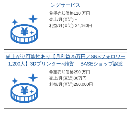
ングサービス
希望売却価格
110 万円
売上/月(直近)
－
利益/月(直近)
-24,160
円
値上がり可能性あり【月利益25万円／SNSフォロワー
1,200人】3Dプリンター×雑貨 BASEショップ譲渡
希望売却価格
250 万円
売上/月(直近)
30
万円
利益/月(直近)
250,000
円