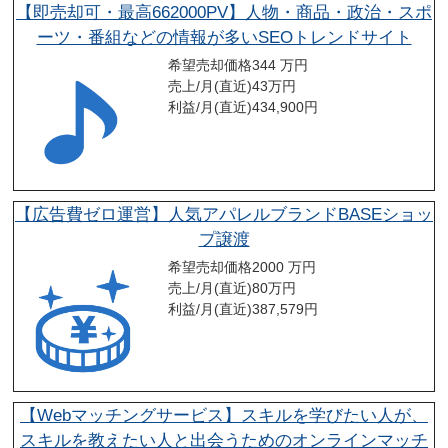
【即売却可・最高662000PV】人物・商品・政治・スポ
ーツ・番組などの情報が多いSEOトレンドサイト
希望売却価格
344 万円
売上/月(直近)
43
万円
利益/月(直近)
434,900
円
【広告費ゼロ運営】人気アパレルブランドBASEショッ
プ譲渡
希望売却価格
2000 万円
売上/月(直近)
80
万円
利益/月(直近)
387,579
円
【Webマッチングサービス】スキルを学びたい人が、
スキルを教えたい人と出会うためのオンラインマッチ