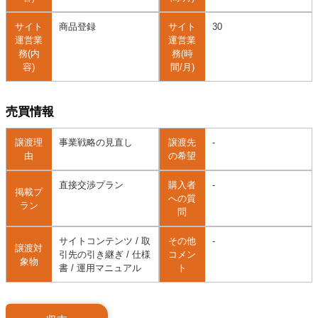
サイト
商品登録
サイト
30
運営業
運営業
務(内
務(時
容)
間/月)
売買情報
譲渡理
事業戦略の見直し
譲渡先
-
由
の希望
直接交渉プラン
購入者
-
掲載プ
への質
ラン
問
サイトコンテンツ / 取
その他
-
譲渡対
引先の引き継ぎ / 仕様
コメン
象物
書 / 運用マニュアル
ト