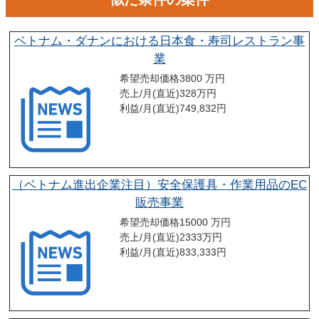
ベトナム・ダナンにおける日本食・寿司レストラン事
業
希望売却価格
3800 万円
売上/月(直近)
328
万円
利益/月(直近)
749,832
円
（ベトナム進出企業注目）安全保護具・作業用品のEC
販売事業
希望売却価格
15000 万円
売上/月(直近)
2333
万円
利益/月(直近)
833,333
円