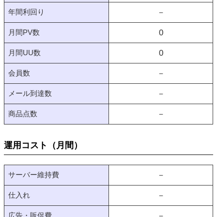
年間利回り
－
月間PV数
0
月間UU数
0
会員数
－
メール到達数
－
商品点数
－
運用コスト（月間）
サーバー維持費
－
仕入れ
－
広告・販促費
－