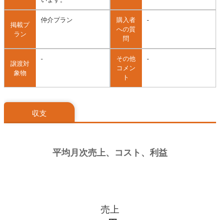
仲介プラン
購入者
-
掲載プ
への質
ラン
問
-
その他
-
譲渡対
コメン
象物
ト
収支
売上