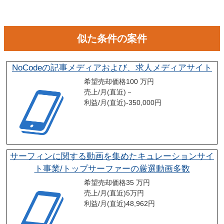
似た条件の案件
NoCodeの記事メディアおよび、求人メディアサイト
希望売却価格
100 万円
売上/月(直近)
－
利益/月(直近)
-350,000
円
サーフィンに関する動画を集めたキュレーションサイ
ト事業/トップサーファーの厳選動画多数
希望売却価格
35 万円
売上/月(直近)
5
万円
利益/月(直近)
48,962
円