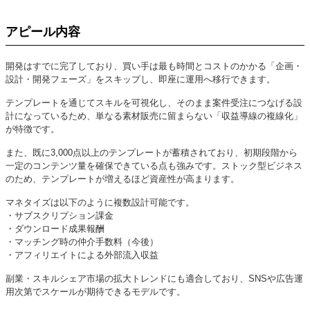
アピール内容
開発はすでに完了しており、買い手は最も時間とコストのかかる「企画・
設計・開発フェーズ」をスキップし、即座に運用へ移行できます。
テンプレートを通じてスキルを可視化し、そのまま案件受注につなげる設
計になっているため、単なる素材販売に留まらない「収益導線の複線化」
が特徴です。
また、既に3,000点以上のテンプレートが蓄積されており、初期段階から
一定のコンテンツ量を確保できている点も強みです。ストック型ビジネス
のため、テンプレートが増えるほど資産性が高まります。
マネタイズは以下のように複数設計可能です。
・サブスクリプション課金
・ダウンロード成果報酬
・マッチング時の仲介手数料（今後）
・アフィリエイトによる外部流入収益
副業・スキルシェア市場の拡大トレンドにも適合しており、SNSや広告運
用次第でスケールが期待できるモデルです。