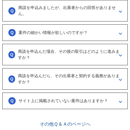
商談を申込みましたが、出展者からの回答がありませ
商談といっても、急に条件、金額交渉を行う訳ではなくまずは、どのよ
うな事業をされているのか？
ん。
可能であれば、詳細情報を出して欲しいと連絡ください。
大変申し訳ございません。こちらも、回答がない出展者には返事をする
ように催促をしております。
案件の細かい情報が欲しいのですが？
ただ、案件を見ていない方もおられるので、数日経っても返信がない場
合は「事務局に報告」からご連絡ください。
「商談を申し込む」ボタンから案件の詳細情報をリクエストしてくださ
い。
商談を申込んだ場合、その後の取引はどのように進みま
オンラインとは言え対人のやりとりですので、丁寧な言葉遣いを心掛け
すか？
てください。
実際に出展者（仲介案件の場合、仲介担当者）とのメッセージのやりと
りになります。
商談を申込んだら、その出展者と契約する義務がありま
具体的に購入を考えた場合は、一度、出展者とのオンライン面談を行う
すか？
ことをお勧めします。
ございません。まずは、商談でどのような事業なのかを確認する目的も
あるため、気軽に商談申し込みを行ってください。
サイト上に掲載されていない案件はありますか？
ございます。こちらに関してはメルマガの登録や、仲介案件の担当者と
関係が出来ることで個別に紹介されることがあります。
その他Ｑ＆Ａのページへ