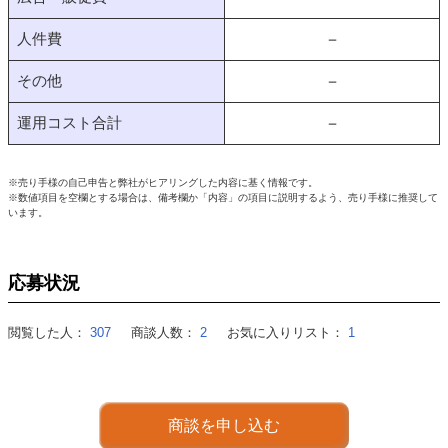
人件費
－
その他
－
運用コスト合計
－
※売り手様の自己申告と弊社がヒアリングした内容に基く情報です。
※数値項目を空欄とする場合は、備考欄か「内容」の項目に説明するよう、売り手様に推奨して
います。
応募状況
閲覧した人：
307
商談人数：
2
お気に入りリスト：
1
商談を申し込む