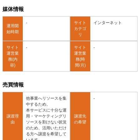
媒体情報
-
サイト
インターネット
運用開
カテゴ
始時期
リ
サイト
-
サイト
-
運営業
運営業
務(内
務(時
容)
間/月)
売買情報
他事業へリソースを集
-
中するため。
本サービスに十分な運
譲渡理
用・マーケティングリ
譲渡先
由
ソースを割けない状況
の希望
のため、活用いただけ
る方へ譲渡を希望して
います。