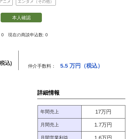
アニメ
エンタメ（その他）
本人確認
 0
現在の商談申込数: 0
(税込)
5.5
万円（税込）
仲介手数料：
詳細情報
年間売上
17
万円
月間売上
1.7
万円
月間営業利益
1.6
万円