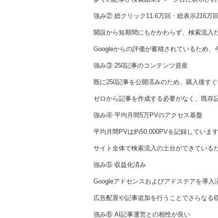
強み② 総クリック11.6万回・総表示216万
開設から短期間にもかかわらず、検索流入だ
Googleからの評価が蓄積されているた
強み③ 250記事のコンテンツ資産
既に250記事を公開済みのため、購入後す
ゼロから記事を作成する必要がなく、既存
強み④ 平均月間5万PVのアクセス基盤
平均月間PVは約50,000PVを記録していま
サイト全体で検索流入の土台ができている
強み⑤ 収益化済み
Googleアドセンスおよびアドステアを導入
広告配置や記事追加を行うことでさらなる
強み⑥ AI記事運営との相性が良い