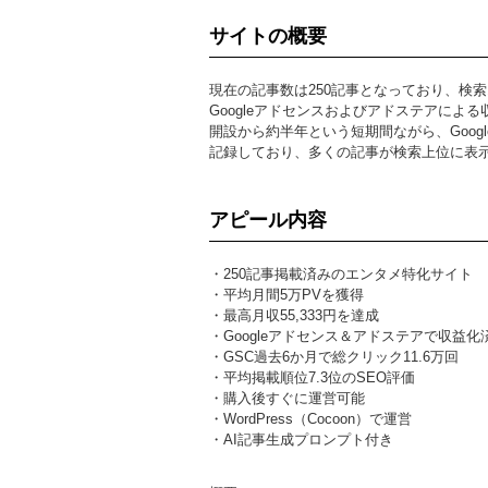
サイトの概要
現在の記事数は250記事となっており、検
Googleアドセンスおよびアドステアによる
開設から約半年という短期間ながら、Google S
記録しており、多くの記事が検索上位に表
アピール内容
・250記事掲載済みのエンタメ特化サイト
・平均月間5万PVを獲得
・最高月収55,333円を達成
・Googleアドセンス＆アドステアで収益化
・GSC過去6か月で総クリック11.6万回
・平均掲載順位7.3位のSEO評価
・購入後すぐに運営可能
・WordPress（Cocoon）で運営
・AI記事生成プロンプト付き