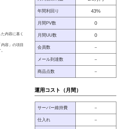
年間利回り
43
%
月間PV数
0
した内容に基く
月間UU数
0
「内容」の項目
会員数
－
す。
メール到達数
－
商品点数
－
運用コスト（月間）
サーバー維持費
－
仕入れ
－