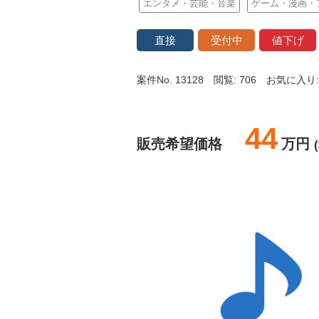
エンタメ・芸能・音楽
ゲーム・漫画・
直接
受付中
値下げ
案件No. 13128
閲覧: 706
お気に入り:
44
販売希望価格
万円