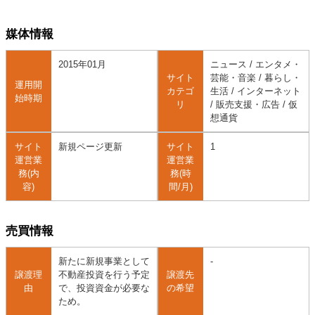
媒体情報
2015年01月
ニュース / エンタメ・
サイト
芸能・音楽 / 暮らし・
運用開
カテゴ
生活 / インターネット
始時期
リ
/ 販売支援・広告 / 仮
想通貨
サイト
新規ページ更新
サイト
1
運営業
運営業
務(内
務(時
容)
間/月)
売買情報
新たに新規事業として
-
譲渡理
不動産投資を行う予定
譲渡先
由
で、投資資金が必要な
の希望
ため。