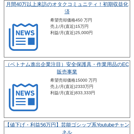
月間40万以上来訪のオタクコミュニティ！初期収益化
済
希望売却価格
450 万円
売上/月(直近)
15
万円
利益/月(直近)
25,000
円
（ベトナム進出企業注目）安全保護具・作業用品のEC
販売事業
希望売却価格
15000 万円
売上/月(直近)
2333
万円
利益/月(直近)
833,333
円
【値下げ・利益56万円】芸能ゴシップ系Youtubeチャン
ネル