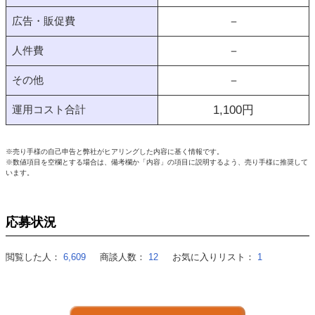
広告・販促費
－
人件費
－
その他
－
運用コスト合計
1,100
円
※売り手様の自己申告と弊社がヒアリングした内容に基く情報です。
※数値項目を空欄とする場合は、備考欄か「内容」の項目に説明するよう、売り手様に推奨して
います。
応募状況
閲覧した人：
6,609
商談人数：
12
お気に入りリスト：
1