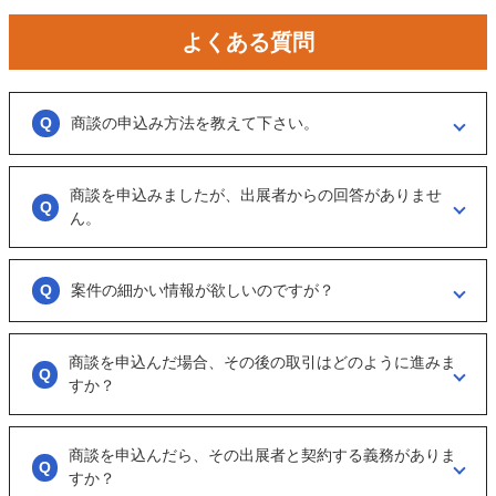
よくある質問
商談の申込み方法を教えて下さい。
「商談を申し込む」ボタンからお申し込みください。
商談を申込みましたが、出展者からの回答がありませ
商談といっても、急に条件、金額交渉を行う訳ではなくまずは、どのよ
うな事業をされているのか？
ん。
可能であれば、詳細情報を出して欲しいと連絡ください。
大変申し訳ございません。こちらも、回答がない出展者には返事をする
ように催促をしております。
案件の細かい情報が欲しいのですが？
ただ、案件を見ていない方もおられるので、数日経っても返信がない場
合は「事務局に報告」からご連絡ください。
「商談を申し込む」ボタンから案件の詳細情報をリクエストしてくださ
い。
商談を申込んだ場合、その後の取引はどのように進みま
オンラインとは言え対人のやりとりですので、丁寧な言葉遣いを心掛け
すか？
てください。
実際に出展者（仲介案件の場合、仲介担当者）とのメッセージのやりと
りになります。
商談を申込んだら、その出展者と契約する義務がありま
具体的に購入を考えた場合は、一度、出展者とのオンライン面談を行う
すか？