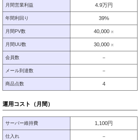
月間営業利益
4.9
万円
年間利回り
39
%
月間PV数
40,000
※
月間UU数
30,000
※
会員数
－
メール到達数
－
商品点数
4
運用コスト（月間）
サーバー維持費
1,100
円
仕入れ
－