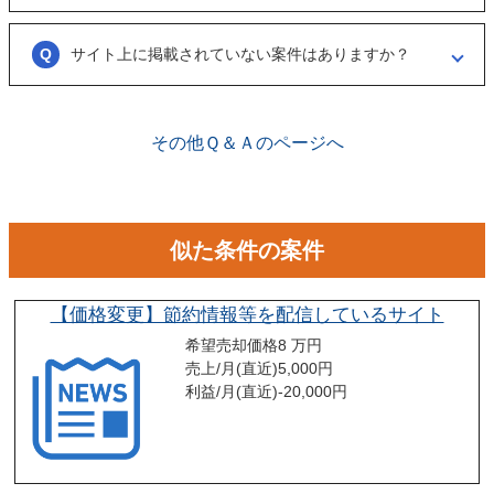
ことをお勧めします。
ございません。まずは、商談でどのような事業なのかを確認する目的も
あるため、気軽に商談申し込みを行ってください。
サイト上に掲載されていない案件はありますか？
ございます。こちらに関してはメルマガの登録や、仲介案件の担当者と
関係が出来ることで個別に紹介されることがあります。
その他Ｑ＆Ａのページへ
似た条件の案件
【価格変更】節約情報等を配信しているサイト
希望売却価格
8 万円
売上/月(直近)
5,000
円
利益/月(直近)
-20,000
円