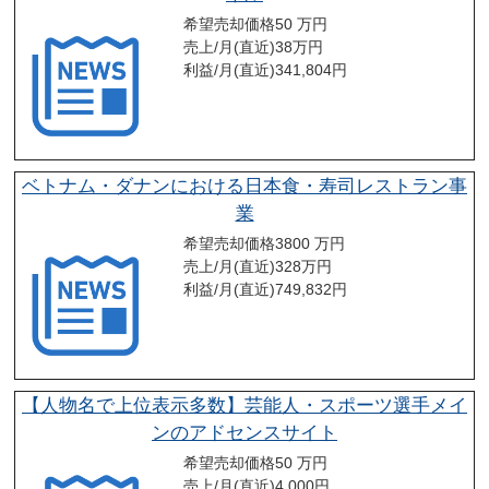
希望売却価格
50 万円
売上/月(直近)
38
万円
利益/月(直近)
341,804
円
ベトナム・ダナンにおける日本食・寿司レストラン事
業
希望売却価格
3800 万円
売上/月(直近)
328
万円
利益/月(直近)
749,832
円
【人物名で上位表示多数】芸能人・スポーツ選手メイ
ンのアドセンスサイト
希望売却価格
50 万円
売上/月(直近)
4,000
円