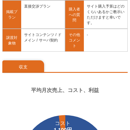
直接交渉プラン
サイト購入予算はどの
購入者
掲載プ
くらいあるかご教示い
への質
ラン
ただけますと幸いで
問
す。
サイトコンテンツ / ド
その他
-
譲渡対
メイン / サーバ契約
コメン
象物
ト
収支