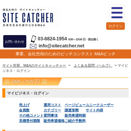
ログイン
03-6824-1954
9:00～19:00 日・祝を除く
お問い合わせ
info@sitecatcher.net
事業、会社売却のためのピッチコンテスト M&Aピッチ
サイト売買、M&Aのサイトキャッチャー
>
よくある質問（ヘルプ）
> マイビ
ジネス・ログイン
マイビジネス・ログイン
売上げ
運用コスト
ページビュー
ユニークユーザー
会員数
カテゴリー
譲渡形態
サイト内容
その他コメント
質問事項
販売希望時期
見積受付期限
販売希望価格
ご紹介手数料