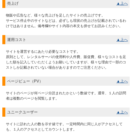
売上げ
▲上へ
物販や広告など、様々な売上げを足したサイトの売上げです。
サービス停止中のサイトなどは、必ずしも現状の売上げが記載されているわ
けではありません。備考欄やサイト内容の本文も併せてお読みください。
運用コスト
▲上へ
サイトを運営するにあたり必要なコストです。
原則として、レンタルサーバの使用料や人件費、販促費、様々なコストを足
した額を記入していただくようお願いしていますが、様々な理由で一部のコ
ストしか記載されていない場合がありますのでご注意ください。
ページビュー（PV）
▲上へ
サイトのページが何ページ分読まれたかという数値です。通常、１人の訪問
者は複数のページを閲覧します。
ユニークユーザー
▲上へ
サイトに訪れた人の数を示す値です。一定時間内に同じ人がアクセスして
も、１人のアクセスとしてカウントします。