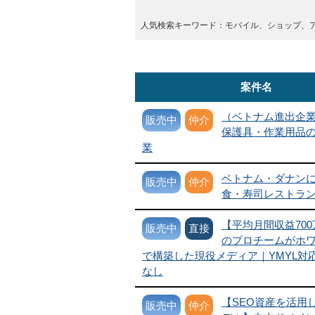
人気検索キーワード：モバイル、ショップ、
案件名
（ベトナム進出企
販売中
仲介
保護具・作業用品の
業
ベトナム・ダナン
販売中
仲介
食・寿司レストラ
【平均月間収益700
販売中
直接
のプロチームがホ
で構築した現役メディア｜YMYL対
なし
【SEO資産を活用
販売中
仲介