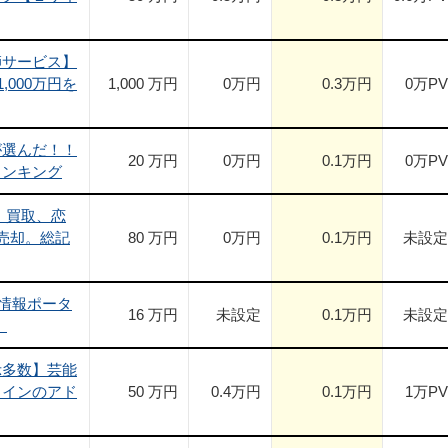
師サービス】
,000万円を
1,000 万円
0
万円
0.3
万円
0
万PV
が選んだ！！
20 万円
0
万円
0.1
万円
0
万PV
ランキング
、買取、恋
売却。総記
80 万円
0
万円
0.1
万円
未設定
情報ポータ
16 万円
未設定
0.1
万円
未設定
】
示多数】芸能
メインのアド
50 万円
0.4
万円
0.1
万円
1
万PV