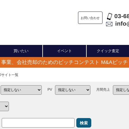
03-6
お問い合わせ
info
買いたい
イベント
クイック査定
事業、会社売却のためのピッチコンテスト M&Aピッチ
売却サイト一覧
PV
月間売上
検索