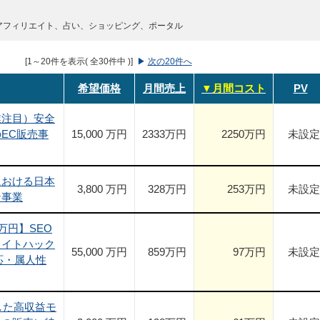
アフィリエイト、占い、ショッピング、ポータル
[1～20件を表示( 全30件中 )]
▶
次の20件へ
希望価格
月間売上
▼月間コスト
PV
業注目）安全
EC販売事
15,000 万円
2333
万円
2250
万円
未設定
における日本
3,800 万円
328
万円
253
万円
未設定
ン事業
万円】SEO
ワイトハック
55,000 万円
859
万円
97
万円
未設定
応・属人性
した高収益モ