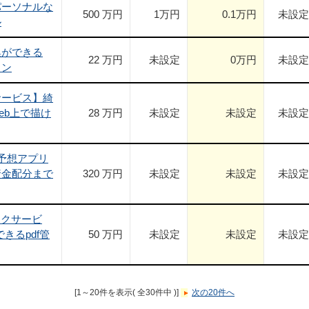
パーソナルな
500 万円
1
万円
0.1
万円
未設定
ル
集ができる
22 万円
未設定
0
万円
未設定
ョン
サービス】綺
eb上で描け
28 万円
未設定
未設定
未設定
動予想アプリ
資金配分まで
320 万円
未設定
未設定
未設定
スクサービ
きるpdf管
50 万円
未設定
未設定
未設定
[1～20件を表示( 全30件中 )]
次の20件へ