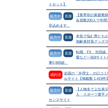
トセット】
【業界初の家庭教
販売中
直接
会員数200人で年間1
見込めます。
本気で悩む男たち
販売中
直接
加齢臭対策グッズ
転職、FX、光回線
販売中
直接
愛など一括8サイト
事5,900超。
全国の「弁理士」の口コミ
成約済
ルサイト【掲載数 1,419件
【人物名で上位表
販売中
直接
人・スポーツ選手
センスサイト