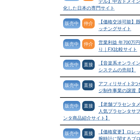
デル】中古ドメイ
化した日本の専門サイト
【価格交渉可能】
販売中
仲介
ッチングサイト
営業利益 年700万
販売中
仲介
り｜FX比較サイト
【音楽系オンライ
販売中
直接
システムの売却】
アフィリサイト3つ
販売中
直接
ジ制作事業の譲渡
【老舗プラセンタ
販売中
直接
人気プラセンタサ
ンタ商品紹介サイト】
【価格変更】ロレ
販売中
直接
腕時計に関するブ