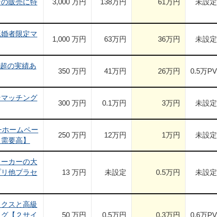
ンの販売に特
3,000 万円
138
万円
61
万円
未設定
既婚者限定マ
1,000 万円
63
万円
36
万円
未設定
円超の実績あ
350 万円
41
万円
26
万円
0.5
万PV
ンマッチング
300 万円
0.1
万円
3
万円
未設定
+ホームペー
250 万円
12
万円
1
万円
未設定
【需要高】
メーカーの大
プリ他プラセ
13 万円
未設定
0.5
万円
未設定
ックスと高級
ログ【２サイ
50 万円
0.5
万円
0.3
万円
0.6
万PV