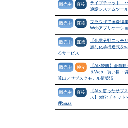
ライブチャット 
販売中
直接
通話システムツー
ブラウザで画像編
販売中
直接
Webアプリケーシ
【化学分野ニッチ
販売中
直接
麗な化学構造式をw
るサービス
【AI×競艇】全自
販売中
仲介
＆Web｜買い目・
算出／サブスクモデル構築済
【AIを使ったサブ
販売中
直接
ス】pdfとチャットで
理Saas