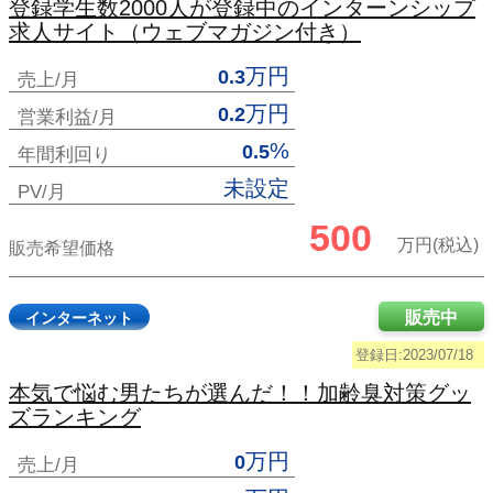
登録学生数2000人が登録中のインターンシップ
求人サイト（ウェブマガジン付き）
万円
0.3
売上/月
万円
0.2
営業利益/月
%
0.5
年間利回り
未設定
PV/月
500
万円(税込)
販売希望価格
販売中
インターネット
登録日:2023/07/18
本気で悩む男たちが選んだ！！加齢臭対策グッ
ズランキング
万円
0
売上/月