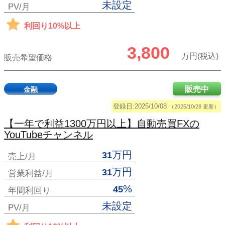
未設定
PV/月
利回り10%以上
3,800
万円(税込)
販売希望価格
販売中
金融
登録日:2025/10/08
（2025/10/28 更新）
【一年で利益1300万円以上】自動売買FXの
YouTubeチャンネル
万円
31
売上/月
万円
31
営業利益/月
%
45
年間利回り
未設定
PV/月