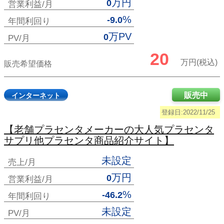
万円
0
営業利益/月
%
-9.0
年間利回り
万PV
0
PV/月
20
万円(税込)
販売希望価格
販売中
インターネット
登録日:2022/11/25
【老舗プラセンタメーカーの大人気プラセンタ
サプリ他プラセンタ商品紹介サイト】
未設定
売上/月
万円
0
営業利益/月
%
-46.2
年間利回り
未設定
PV/月