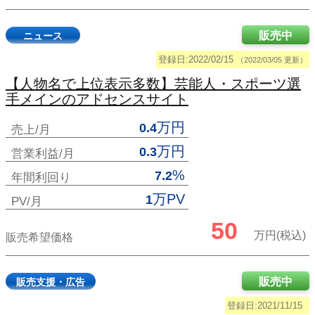
販売中
ニュース
登録日:2022/02/15
（2022/03/05 更新）
【人物名で上位表示多数】芸能人・スポーツ選
手メインのアドセンスサイト
万円
0.4
売上/月
万円
0.3
営業利益/月
%
7.2
年間利回り
万PV
1
PV/月
50
万円(税込)
販売希望価格
販売中
販売支援・広告
登録日:2021/11/15