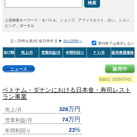
検索
人気検索キーワード：モバイル、ショップ、アフィリエイト、占い、ショッ
ピング、ポータル
[1～20件を表示( 全21件中 )]
▶
次の20件へ
受付終了は表示しない
並び順
売上/月
営業利益/月
年間利回り
ＰＶ/月
販売希望価格
販売中
ニュース
登録日:2026/07/01
ベトナム・ダナンにおける日本食・寿司レスト
ラン事業
万円
328
売上/月
万円
74
営業利益/月
%
23
年間利回り