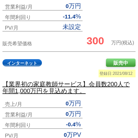
万円
0
営業利益/月
%
-11.4
年間利回り
未設定
PV/月
300
万円(税込)
販売希望価格
販売中
インターネット
登録日:2021/08/12
【業界初の家庭教師サービス】会員数200人で
年間1,000万円を見込めます。
万円
0
売上/月
万円
0
営業利益/月
%
-0.4
年間利回り
万PV
0
PV/月