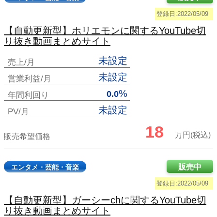
登録日:2022/05/09
【自動更新型】ホリエモンに関するYouTube切
り抜き動画まとめサイト
未設定
売上/月
未設定
営業利益/月
%
0.0
年間利回り
未設定
PV/月
18
万円(税込)
販売希望価格
販売中
エンタメ・芸能・音楽
登録日:2022/05/09
【自動更新型】ガーシーchに関するYouTube切
り抜き動画まとめサイト