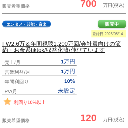
700
万円(税込)
販売希望価格
販売中
エンタメ・芸能・音楽
登録日:2025/08/14
FW2.6万＆年間視聴1,200万回/会社員向けの節
約・お金系tiktok/収益化済/伸びています
万円
1
売上/月
万円
1
営業利益/月
%
10
年間利回り
未設定
PV/月
利回り10%以上
120
万円(税込)
販売希望価格