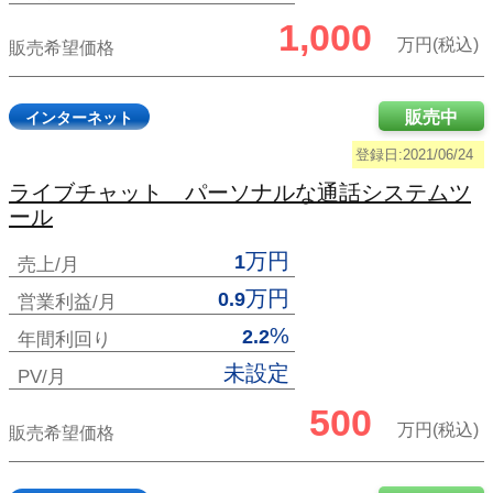
1,000
万円(税込)
販売希望価格
販売中
インターネット
登録日:2021/06/24
ライブチャット パーソナルな通話システムツ
ール
万円
1
売上/月
万円
0.9
営業利益/月
%
2.2
年間利回り
未設定
PV/月
500
万円(税込)
販売希望価格