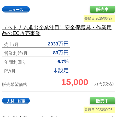
販売中
ニュース
登録日:2025/06/27
（ベトナム進出企業注目）安全保護具・作業用
品のEC販売事業
万円
2333
売上/月
万円
83
営業利益/月
%
6.7
年間利回り
未設定
PV/月
15,000
万円(税込)
販売希望価格
販売中
人材・転職
登録日:2023/09/26