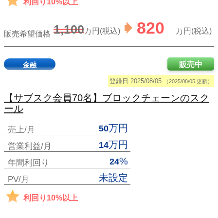
利回り10%以上
820
1,100
万円(税込)
万円(税込)
販売希望価格
販売中
金融
登録日:2025/08/05
（2025/08/05 更新）
【サブスク会員70名】ブロックチェーンのスク
ール
万円
50
売上/月
万円
14
営業利益/月
%
24
年間利回り
未設定
PV/月
利回り10%以上