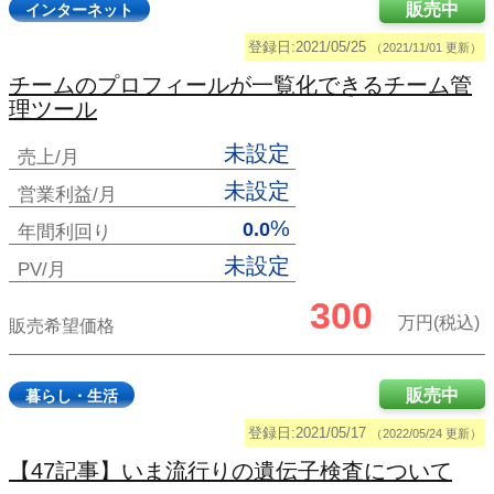
販売中
インターネット
登録日:2021/05/25
（2021/11/01 更新）
チームのプロフィールが一覧化できるチーム管
理ツール
未設定
売上/月
未設定
営業利益/月
%
0.0
年間利回り
未設定
PV/月
300
万円(税込)
販売希望価格
販売中
暮らし・生活
登録日:2021/05/17
（2022/05/24 更新）
【47記事】いま流行りの遺伝子検査について