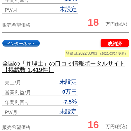
年間利回り
未設定
PV/月
18
万円(税込)
販売希望価格
インターネット
成約済
登録日:2022/03/03
（2022/03/24 更新）
全国の「弁理士」の口コミ情報ポータルサイト
【掲載数 1,419件】
未設定
売上/月
万円
0
営業利益/月
%
-7.5
年間利回り
未設定
PV/月
16
万円(税込)
販売希望価格