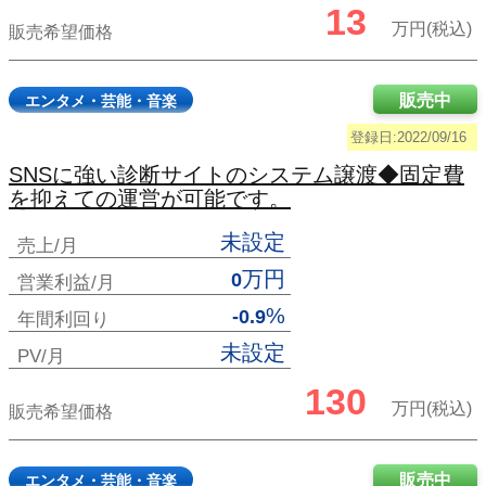
13
万円(税込)
販売希望価格
販売中
エンタメ・芸能・音楽
登録日:2022/09/16
SNSに強い診断サイトのシステム譲渡◆固定費
を抑えての運営が可能です。
未設定
売上/月
万円
0
営業利益/月
%
-0.9
年間利回り
未設定
PV/月
130
万円(税込)
販売希望価格
販売中
エンタメ・芸能・音楽