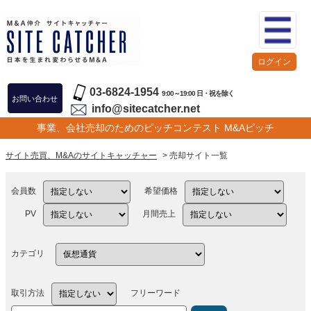
ログイン
03-6824-1954
9:00～19:00 日・祝を除く
お問い合わせ
info@sitecatcher.net
事業、会社売却のためのピッチコンテスト M&Aピッチ
サイト売買、M&Aのサイトキャッチャー
> 売却サイト一覧
会員数
希望価格
PV
月間売上
カテゴリ
取引方法
フリーワード