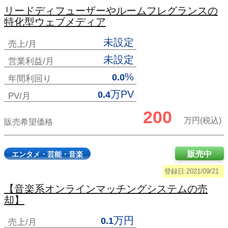
リードディフューザーやルームフレグランスの
特化型ウェブメディア
未設定
売上/月
未設定
営業利益/月
%
0.0
年間利回り
万PV
0.4
PV/月
200
万円(税込)
販売希望価格
販売中
エンタメ・芸能・音楽
登録日:2021/09/21
【音楽系オンラインマッチングシステムの売
却】
万円
0.1
売上/月