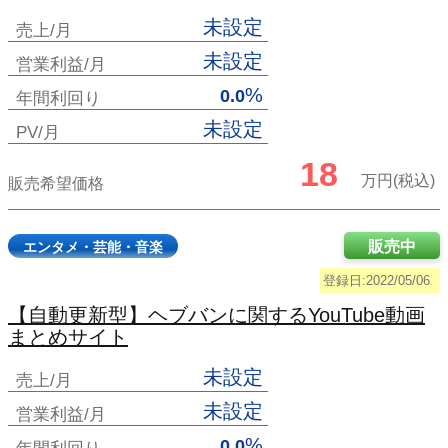
未設定
売上/月
未設定
営業利益/月
%
0.0
年間利回り
未設定
PV/月
18
万円(税込)
販売希望価格
販売中
エンタメ・芸能・音楽
登録日:2022/05/06
【自動更新型】ヘブバンに関するYouTube動画
まとめサイト
未設定
売上/月
未設定
営業利益/月
%
0.0