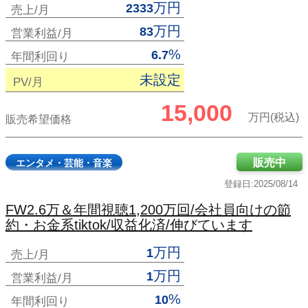
万円
2333
売上/月
万円
83
営業利益/月
%
6.7
年間利回り
未設定
PV/月
15,000
万円(税込)
販売希望価格
販売中
エンタメ・芸能・音楽
登録日:2025/08/14
FW2.6万＆年間視聴1,200万回/会社員向けの節
約・お金系tiktok/収益化済/伸びています
万円
1
売上/月
万円
1
営業利益/月
%
10
年間利回り