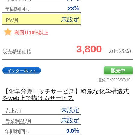
%
23
年間利回り
未設定
PV/月
利回り10%以上
3,800
万円(税込)
販売希望価格
販売中
インターネット
登録日:2026/07/10
【化学分野ニッチサービス】綺麗な化学構造式
をweb上で描けるサービス
未設定
売上/月
未設定
営業利益/月
%
0.0
年間利回り