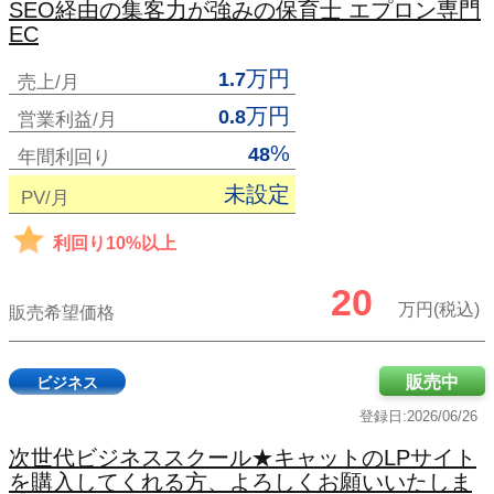
SEO経由の集客力が強みの保育士 エプロン専門
EC
万円
1.7
売上/月
万円
0.8
営業利益/月
%
48
年間利回り
未設定
PV/月
利回り10%以上
20
万円(税込)
販売希望価格
販売中
ビジネス
登録日:2026/06/26
次世代ビジネススクール★キャットのLPサイト
を購入してくれる方、よろしくお願いいたしま