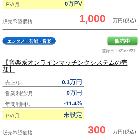
万PV
0
PV/月
1,000
万円(税込)
販売希望価格
販売中
エンタメ・芸能・音楽
登録日:2021/09/21
【音楽系オンラインマッチングシステムの売
却】
万円
0.1
売上/月
万円
0
営業利益/月
%
-11.4
年間利回り
未設定
PV/月
300
万円(税込)
販売希望価格