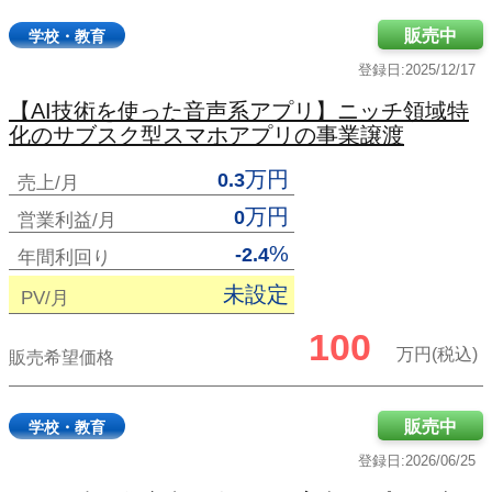
販売中
学校・教育
登録日:2025/12/17
【AI技術を使った音声系アプリ】ニッチ領域特
化のサブスク型スマホアプリの事業譲渡
万円
0.3
売上/月
万円
0
営業利益/月
%
-2.4
年間利回り
未設定
PV/月
100
万円(税込)
販売希望価格
販売中
学校・教育
登録日:2026/06/25