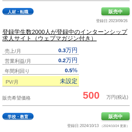
販売中
人材・転職
登録日:2023/09/26
登録学生数2000人が登録中のインターンシップ
求人サイト（ウェブマガジン付き）
万円
0.3
売上/月
万円
0.2
営業利益/月
%
0.5
年間利回り
未設定
PV/月
500
万円(税込)
販売希望価格
販売中
学校・教育
登録日:2024/10/13
（2024/10/24 更新）