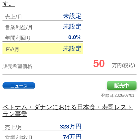
す。
未設定
売上/月
未設定
営業利益/月
%
0.0
年間利回り
未設定
PV/月
50
万円(税込)
販売希望価格
販売中
ニュース
登録日:2026/07/01
ベトナム・ダナンにおける日本食・寿司レスト
ラン事業
万円
328
売上/月
万円
74
営業利益/月