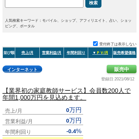
検索
人気検索キーワード：モバイル、ショップ、アフィリエイト、占い、ショッ
ピング、ポータル
受付終了は表示しない
並び順
売上/月
営業利益/月
年間利回り
▼
ＰＶ/月
販売希望価格
販売中
インターネット
登録日:2021/08/12
【業界初の家庭教師サービス】会員数200人で
年間1,000万円を見込めます。
万円
0
売上/月
万円
0
営業利益/月
%
-0.4
年間利回り