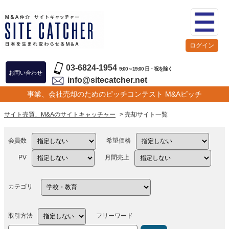
ログイン
03-6824-1954
9:00～19:00 日・祝を除く
お問い合わせ
info@sitecatcher.net
事業、会社売却のためのピッチコンテスト M&Aピッチ
サイト売買、M&Aのサイトキャッチャー
> 売却サイト一覧
会員数
希望価格
PV
月間売上
カテゴリ
取引方法
フリーワード