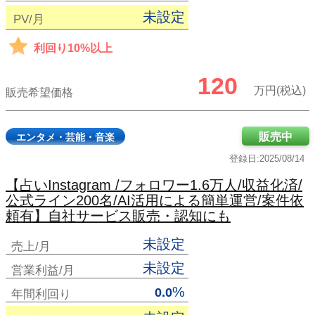
未設定
PV/月
利回り10%以上
120
万円(税込)
販売希望価格
販売中
エンタメ・芸能・音楽
登録日:2025/08/14
【占いInstagram /フォロワー1.6万人/収益化済/
公式ライン200名/AI活用による簡単運営/案件依
頼有】自社サービス販売・認知にも
未設定
売上/月
未設定
営業利益/月
%
0.0
年間利回り