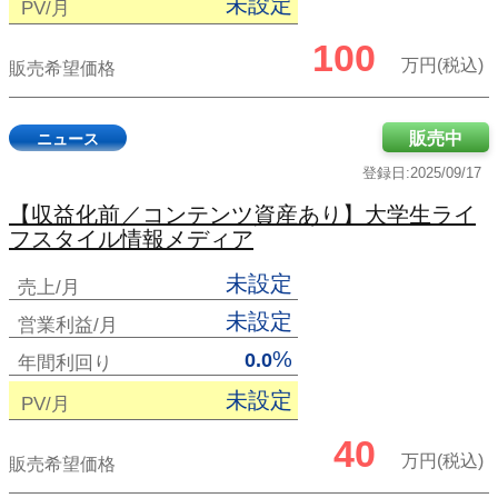
未設定
PV/月
100
万円(税込)
販売希望価格
販売中
ニュース
登録日:2025/09/17
【収益化前／コンテンツ資産あり】大学生ライ
フスタイル情報メディア
未設定
売上/月
未設定
営業利益/月
%
0.0
年間利回り
未設定
PV/月
40
万円(税込)
販売希望価格