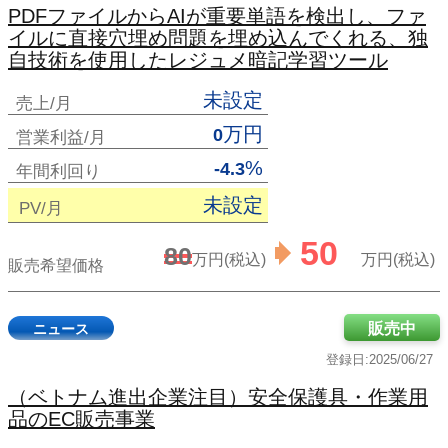
PDFファイルからAIが重要単語を検出し、ファ
イルに直接穴埋め問題を埋め込んでくれる、独
自技術を使用したレジュメ暗記学習ツール
未設定
売上/月
万円
0
営業利益/月
%
-4.3
年間利回り
未設定
PV/月
50
80
万円(税込)
万円(税込)
販売希望価格
販売中
ニュース
登録日:2025/06/27
（ベトナム進出企業注目）安全保護具・作業用
品のEC販売事業