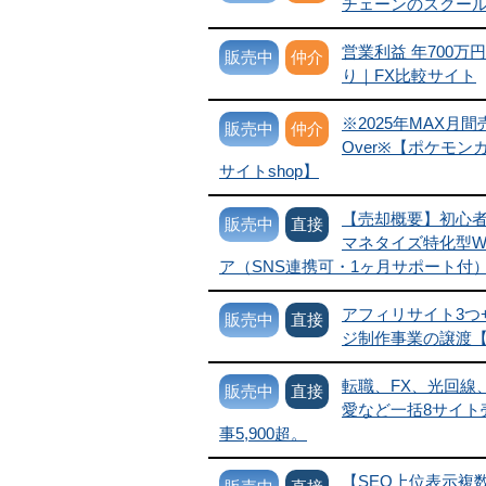
チェーンのスクー
営業利益 年700万
販売中
仲介
り｜FX比較サイト
※2025年MAX月間
販売中
仲介
Over※【ポケモン
サイトshop】
【売却概要】初心
販売中
直接
マネタイズ特化型W
ア（SNS連携可・1ヶ月サポート付
アフィリサイト3つ
販売中
直接
ジ制作事業の譲渡
転職、FX、光回線
販売中
直接
愛など一括8サイト
事5,900超。
【SEO上位表示複