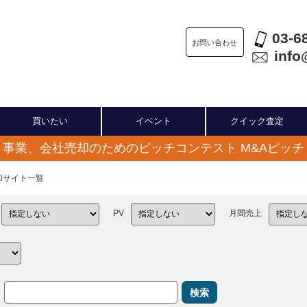
03-6
お問い合わせ
info
買いたい
イベント
クイック査定
事業、会社売却のためのピッチコンテスト M&Aピッチ
売却サイト一覧
PV
月間売上
検索