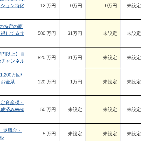
ーション特化
12 万円
0
万円
0
万円
未設定
)の特定の商
獲得してるサ
500 万円
31
万円
未設定
未設定
万円以上】自
820 万円
31
万円
未設定
未設定
beチャンネル
,200万回/
・お金系
120 万円
1
万円
未設定
未設定
固定資産税・
成済みWeb
50 万円
未設定
未設定
未設定
】退職金・
5 万円
未設定
未設定
未設定
ール