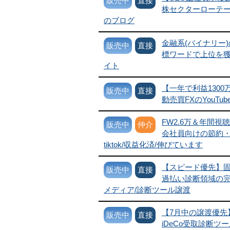
販売中
直接
株セクターローテ
のブログ
金融系(バイナリー
販売中
直接
標ワードで上位を
イト
【一年で利益1300
販売中
直接
動売買FXのYouTu
FW2.6万＆年間視聴1
販売中
仲介
会社員向けの節約
tiktok/収益化済/伸びています
【スピード優先】
販売中
直接
過払い診断領域の完
メディア/診断ツール譲渡
【7月中の譲渡優先
販売中
直接
iDeCo受取診断ツ