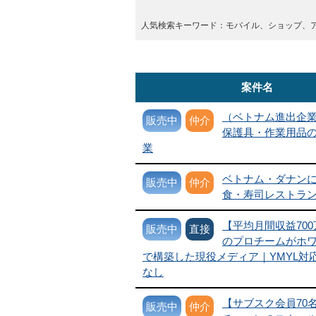
人気検索キーワード：モバイル、ショップ、
案件名
（ベトナム進出企
販売中
仲介
保護具・作業用品の
業
ベトナム・ダナン
販売中
仲介
食・寿司レストラ
【平均月間収益700
販売中
直接
のプロチームがホ
で構築した現役メディア｜YMYL対
なし
【サブスク会員70
販売中
仲介