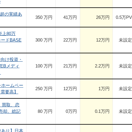
ル
円超の実績あ
350 万円
41
万円
26
万円
0.5
万PV
売上80万
カードBASE
300 万円
22
万円
12
万円
未設定
者向け投資・
EBメディ
100 万円
21
万円
2.2
万円
未設定
）
+ホームペー
250 万円
12
万円
1
万円
未設定
【需要高】
、買取、恋
売却。総記
80 万円
0
万円
0.1
万円
未設定
数あり】日本