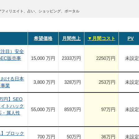
アフィリエイト、占い、ショッピング、ポータル
希望価格
月間売上
▼月間コスト
PV
業注目）安全
EC販売事
15,000 万円
2333
万円
2250
万円
未設定
における日本
3,800 万円
328
万円
253
万円
未設定
ン事業
万円】SEO
ワイトハック
55,000 万円
859
万円
97
万円
未設定
応・属人性
名】ブロック
700 万円
50
万円
36
万円
未設定