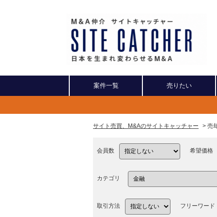
案件一覧
売りたい
サイト売買、M&Aのサイトキャッチャー
> 
会員数
希望価格
カテゴリ
取引方法
フリーワード