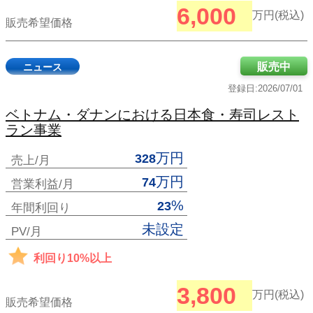
6,000
万円(税込)
販売希望価格
販売中
ニュース
登録日:2026/07/01
ベトナム・ダナンにおける日本食・寿司レスト
ラン事業
万円
328
売上/月
万円
74
営業利益/月
%
23
年間利回り
未設定
PV/月
利回り10%以上
3,800
万円(税込)
販売希望価格