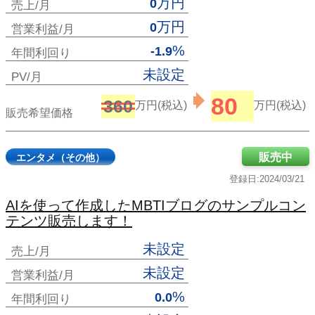
万円
0
売上/月
万円
0
営業利益/月
%
-1.9
年間利回り
未設定
PV/月
80
360
万円(税込)
万円(税込)
販売希望価格
販売中
エンタメ（その他）
登録日:2024/03/21
AIを使って作成したMBTIブログのサンプルコン
テンツ販売します！
未設定
売上/月
未設定
営業利益/月
%
0.0
年間利回り