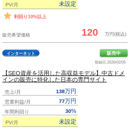
未設定
PV/月
利回り10%以上
120
万円(税込)
販売希望価格
販売中
インターネット
登録日:2026/02/05
【SEO資産を活用した高収益モデル】中古ドメ
インの販売に特化した日本の専門サイト
万円
138
売上/月
万円
77
営業利益/月
%
30
年間利回り
未設定
PV/月