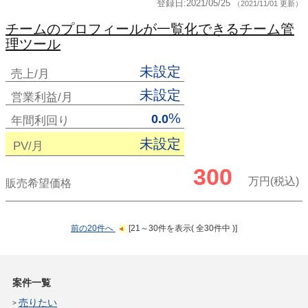
登録日:2021/05/25
（2021/11/01 更新）
チームのプロフィールが一覧化できるチーム管
理ツール
未設定
売上/月
未設定
営業利益/月
%
0.0
年間利回り
未設定
PV/月
300
万円(税込)
販売希望価格
前の20件へ
[21～30件を表示( 全30件中 )]
案件一覧
売りたい