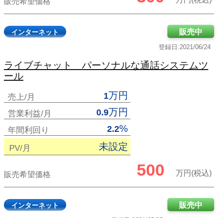
販売希望価格
販売中
インターネット
登録日:2021/06/24
ライブチャット パーソナルな通話システムツ
ール
万円
1
売上/月
万円
0.9
営業利益/月
%
2.2
年間利回り
未設定
PV/月
500
万円(税込)
販売希望価格
販売中
インターネット