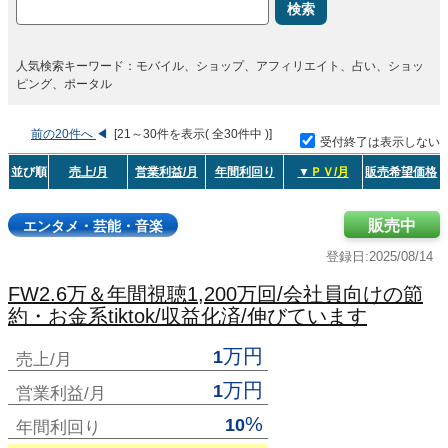
検索
人気検索キーワード：モバイル、ショップ、アフィリエイト、占い、ショッ
ピング、ポータル
前の20件へ
◀
[21～30件を表示( 全30件中 )]
受付終了は表示しない
並び順
売上/月
営業利益/月
年間利回り
▼
ＰＶ/月
販売希望価格
販売中
エンタメ・芸能・音楽
登録日:2025/08/14
FW2.6万＆年間視聴1,200万回/会社員向けの節
約・お金系tiktok/収益化済/伸びています
万円
1
売上/月
万円
1
営業利益/月
%
10
年間利回り