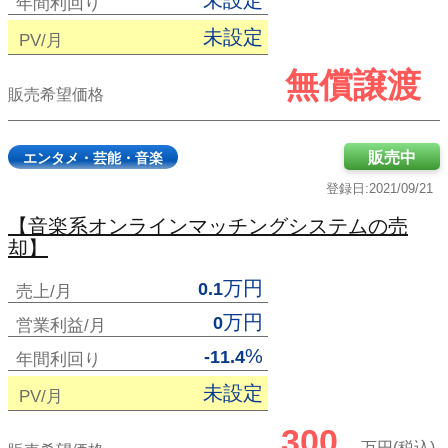
未設定
年間利回り
未設定
PV/月
無償譲渡
販売希望価格
販売中
エンタメ・芸能・音楽
登録日:2021/09/21
【音楽系オンラインマッチングシステムの売
却】
万円
0.1
売上/月
万円
0
営業利益/月
%
-11.4
年間利回り
未設定
PV/月
300
万円(税込)