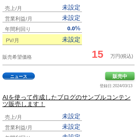
未設定
売上/月
未設定
営業利益/月
%
0.0
年間利回り
未設定
PV/月
15
万円(税込)
販売希望価格
販売中
ニュース
登録日:2024/03/13
AIを使って作成したブログのサンプルコンテン
ツ販売します！
未設定
売上/月
未設定
営業利益/月