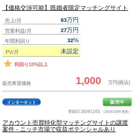
【価格交渉可能】既婚者限定マッチングサイト
万円
63
売上/月
万円
27
営業利益/月
%
32
年間利回り
未設定
PV/月
利回り10%以上
1,000
万円(税込)
販売希望価格
販売中
インターネット
登録日:2024/11/01
（2024/12/09 更新）
アカウント売買特化型マッチングサイトの譲渡
案件 - ニッチ市場で収益ポテンシャルあり