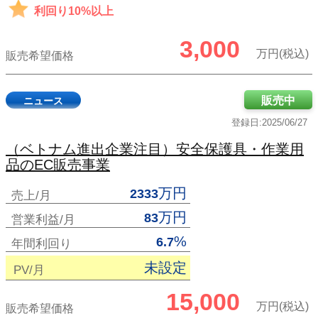
利回り10%以上
3,000
万円(税込)
販売希望価格
販売中
ニュース
登録日:2025/06/27
（ベトナム進出企業注目）安全保護具・作業用
品のEC販売事業
万円
2333
売上/月
万円
83
営業利益/月
%
6.7
年間利回り
未設定
PV/月
15,000
万円(税込)
販売希望価格