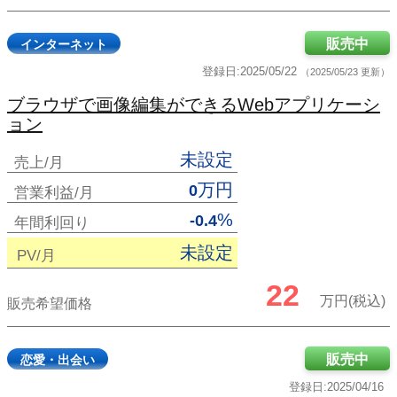
販売中
インターネット
登録日:2025/05/22
（2025/05/23 更新）
ブラウザで画像編集ができるWebアプリケーシ
ョン
未設定
売上/月
万円
0
営業利益/月
%
-0.4
年間利回り
未設定
PV/月
22
万円(税込)
販売希望価格
販売中
恋愛・出会い
登録日:2025/04/16