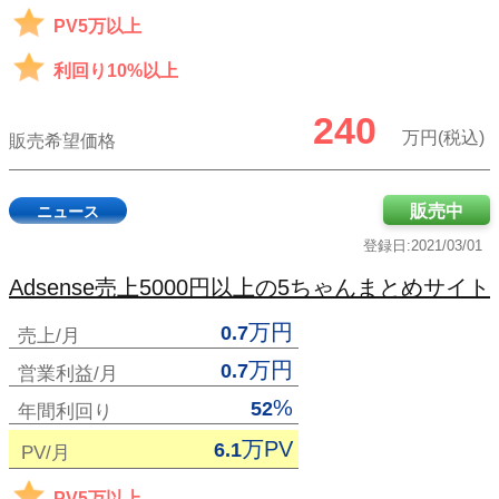
PV5万以上
利回り10%以上
240
万円(税込)
販売希望価格
販売中
ニュース
登録日:2021/03/01
Adsense売上5000円以上の5ちゃんまとめサイト
万円
0.7
売上/月
万円
0.7
営業利益/月
%
52
年間利回り
万PV
6.1
PV/月
PV5万以上