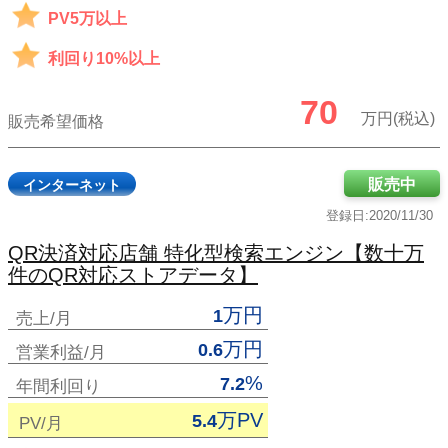
PV5万以上
利回り10%以上
70
万円(税込)
販売希望価格
販売中
インターネット
登録日:2020/11/30
QR決済対応店舗 特化型検索エンジン【数十万
件のQR対応ストアデータ】
万円
1
売上/月
万円
0.6
営業利益/月
%
7.2
年間利回り
万PV
5.4
PV/月