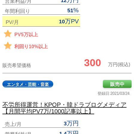
万円
12
営業利益/月
%
51
年間利回り
万PV
10
PV/月
PV5万以上
利回り10%以上
300
万円(税込)
販売希望価格
販売中
エンタメ・芸能・音楽
登録日:2021/03/24
不労所得運営！KPOP・韓ドラブログメディア
【月間平均PV7万/1000記事以上】
万円
3
売上/月
万円
1.4