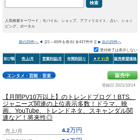
検索
人気検索キーワード：モバイル、ショップ、アフィリエイト、占い、ショッ
ピング、ポータル
前の20件へ
◀
[21～40件を表示( 全437件中 )]
▶
次の20件へ
受付終了は表示しない
並び順
売上/月
営業利益/月
年間利回り
▼
ＰＶ/月
販売希望価格
販売中
エンタメ・芸能・音楽
登録日:2021/10/14
【月間PV10万以上】のトレンドブログ！BTS、
ジャニーズ関連の上位表示多数！ドラマ、映
画、YouTube、トレンドネタ、スキャンダル関
連など！将来性◎
万円
4.2
売上/月