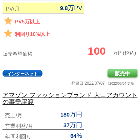
万PV
9.8
PV/月
PV5万以上
利回り10%以上
100
万円(税込)
販売希望価格
販売中
インターネット
登録日:2022/07/07
（2022/08/04 更新）
アマゾン ファッションブランド 大口アカウント
の事業譲渡
万円
180
売上/月
万円
37
営業利益/月
%
64
年間利回り