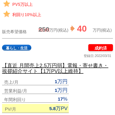
PV5万以上
利回り10%以上
40
250
万円(税込)
万円(税込)
販売希望価格
暮らし・生活
成約済
登録日:2022/03/31
【直近 月間売上2.5万円弱】電報・寄せ書き・
挨拶紹介サイト【1万PV以上維持】
万円
1
売上/月
万円
1
営業利益/月
%
17
年間利回り
万PV
5.8
PV/月