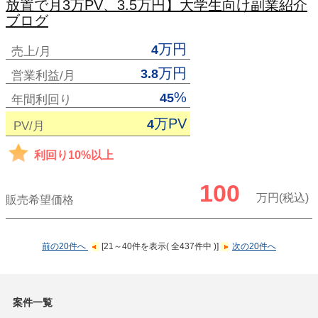
放置で月3万PV、3.5万円】大学生向け副業紹介
ブログ
万円
4
売上/月
万円
3.8
営業利益/月
%
45
年間利回り
万PV
4
PV/月
利回り10%以上
100
万円(税込)
販売希望価格
前の20件へ
[21～40件を表示( 全437件中 )]
次の20件へ
案件一覧