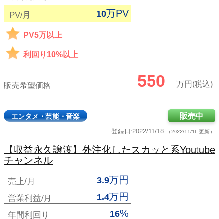
万PV
10
PV/月
PV5万以上
利回り10%以上
550
万円(税込)
販売希望価格
販売中
エンタメ・芸能・音楽
登録日:2022/11/18
（2022/11/18 更新）
【収益永久譲渡】外注化したスカッと系Youtube
チャンネル
万円
3.9
売上/月
万円
1.4
営業利益/月
%
16
年間利回り