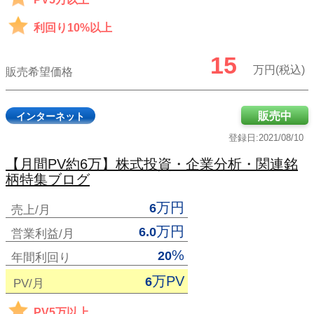
利回り10%以上
15
万円(税込)
販売希望価格
販売中
インターネット
登録日:2021/08/10
【月間PV約6万】株式投資・企業分析・関連銘
柄特集ブログ
万円
6
売上/月
万円
6.0
営業利益/月
%
20
年間利回り
万PV
6
PV/月
PV5万以上