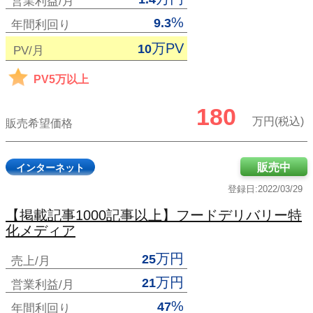
営業利益/月
%
9.3
年間利回り
万PV
10
PV/月
PV5万以上
180
万円(税込)
販売希望価格
販売中
インターネット
登録日:2022/03/29
【掲載記事1000記事以上】フードデリバリー特
化メディア
万円
25
売上/月
万円
21
営業利益/月
%
47
年間利回り