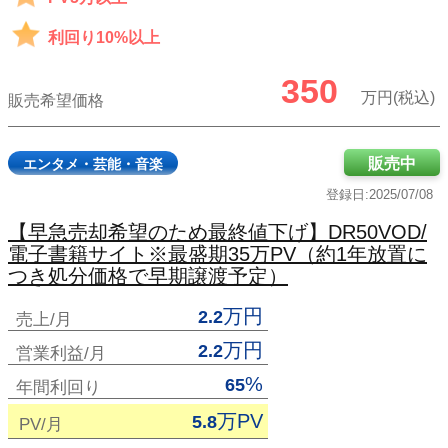
利回り10%以上
350
万円(税込)
販売希望価格
販売中
エンタメ・芸能・音楽
登録日:2025/07/08
【早急売却希望のため最終値下げ】DR50VOD/
電子書籍サイト※最盛期35万PV（約1年放置に
つき処分価格で早期譲渡予定）
万円
2.2
売上/月
万円
2.2
営業利益/月
%
65
年間利回り
万PV
5.8
PV/月