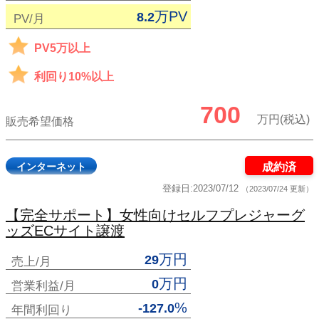
万PV
8.2
PV/月
PV5万以上
利回り10%以上
700
万円(税込)
販売希望価格
インターネット
成約済
登録日:2023/07/12
（2023/07/24 更新）
【完全サポート】女性向けセルフプレジャーグ
ッズECサイト譲渡
万円
29
売上/月
万円
0
営業利益/月
%
-127.0
年間利回り