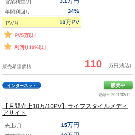
万円
3.1
営業利益/月
%
34
年間利回り
万PV
10
PV/月
PV5万以上
利回り10%以上
110
万円(税込)
販売希望価格
販売中
インターネット
登録日:2021/02/12
【月間売上10万/10PV】ライフスタイルメディ
アサイト
万円
15
売上/月