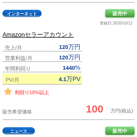
販売中
インターネット
登録日:2020/10/12
Amazonセラーアカウント
万円
120
売上/月
万円
120
営業利益/月
%
1440
年間利回り
万PV
4.1
PV/月
利回り10%以上
100
万円(税込)
販売希望価格
販売中
ニュース