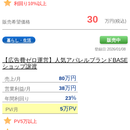
利回り10%以上
30
万円(税込)
販売希望価格
販売中
暮らし・生活
登録日:2026/01/08
【広告費ゼロ運営】人気アパレルブランドBASE
ショップ譲渡
万円
80
売上/月
万円
38
営業利益/月
%
23
年間利回り
万PV
5
PV/月
PV5万以上