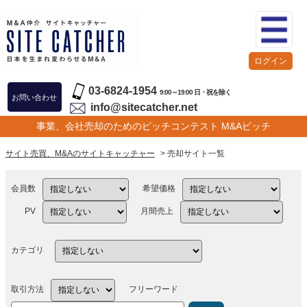
ログイン
03-6824-1954
9:00～19:00 日・祝を除く
お問い合わせ
info@sitecatcher.net
事業、会社売却のためのピッチコンテスト M&Aピッチ
サイト売買、M&Aのサイトキャッチャー
> 売却サイト一覧
会員数
希望価格
PV
月間売上
カテゴリ
取引方法
フリーワード