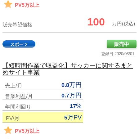
PV5万以上
100
万円(税込)
販売希望価格
販売中
スポーツ
登録日:2020/06/01
【短時間作業で収益化】サッカーに関するまと
めサイト事業
万円
0.8
売上/月
万円
0.7
営業利益/月
%
17
年間利回り
万PV
5
PV/月
PV5万以上