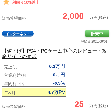
利回り10%以上
2,000
万円(税込)
販売希望価格
販売中
インターネット
登録日:2020/09/01
【値下げ】PS4・PCゲーム中心のレビュー・攻
略サイトの売却
万円
0.3
売上/月
万円
0
営業利益/月
%
-6.3
年間利回り
万PV
4.7
PV/月
25
万円(税込)
販売希望価格