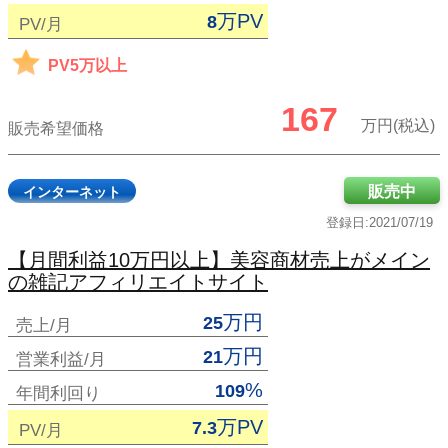
万PV
8
PV/月
PV5万以上
167
万円(税込)
販売希望価格
販売中
インターネット
登録日:2021/07/19
【月間利益10万円以上】美容商材売上がメイン
の雑記アフィリエイトサイト
万円
25
売上/月
万円
21
営業利益/月
%
109
年間利回り
万PV
7.3
PV/月