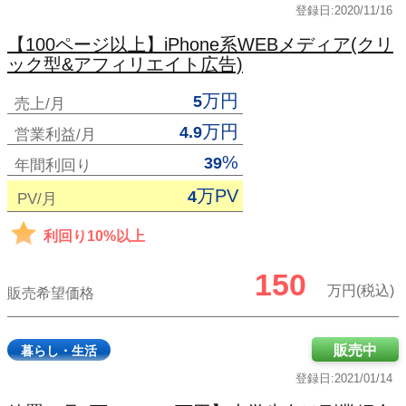
登録日:2020/11/16
【100ページ以上】iPhone系WEBメディア(クリ
ック型&アフィリエイト広告)
万円
5
売上/月
万円
4.9
営業利益/月
%
39
年間利回り
万PV
4
PV/月
利回り10%以上
150
万円(税込)
販売希望価格
販売中
暮らし・生活
登録日:2021/01/14