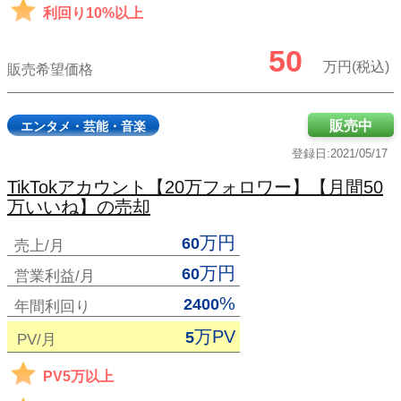
利回り10%以上
50
万円(税込)
販売希望価格
販売中
エンタメ・芸能・音楽
登録日:2021/05/17
TikTokアカウント【20万フォロワー】【月間50
万いいね】の売却
万円
60
売上/月
万円
60
営業利益/月
%
2400
年間利回り
万PV
5
PV/月
PV5万以上