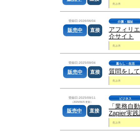
売上/月
登録日:2026/06/04
介護・福祉
アフィリエ
販売中
直接
介サイト
売上/月
登録日:2025/09/04
暮らし・生活
質問をして
販売中
直接
売上/月
登録日:2025/09/11
ビジネス
（2025/09/25 更新）
「業務自動
販売中
直接
Zapier
売上/月