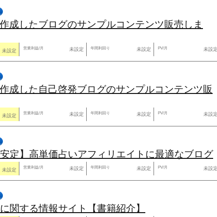
て作成したブログのサンプルコンテンツ販売しま
営業利益/月
年間利回り
PV/月
未設定
未設定
未設
未設定
て作成した自己啓発ブログのサンプルコンテンツ販
営業利益/月
年間利回り
PV/月
未設定
未設定
未設
未設定
安定】高単価占いアフィリエイトに最適なブログ
営業利益/月
年間利回り
PV/月
未設定
未設定
未設
未設定
に関する情報サイト【書籍紹介】