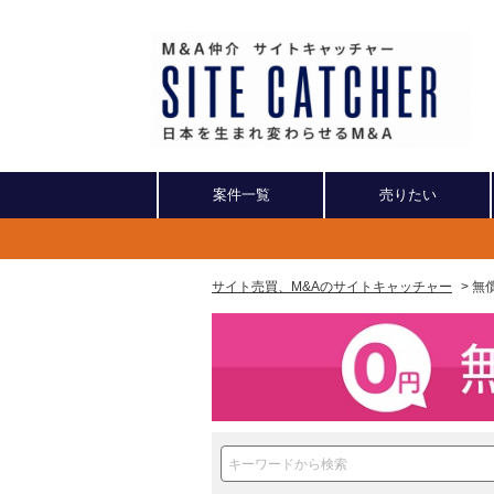
案件一覧
売りたい
サイト売買、M&Aのサイトキャッチャー
> 