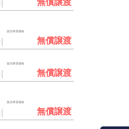
無償譲渡
定
販売希望価格
無償譲渡
定
販売希望価格
無償譲渡
定
販売希望価格
無償譲渡
定