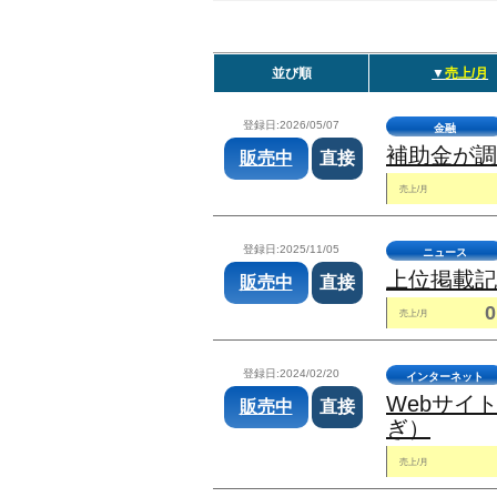
並び順
▼
売上/月
登録日:2026/05/07
金融
補助金が調
販売中
直接
売上/月
登録日:2025/11/05
ニュース
上位掲載記
販売中
直接
0
売上/月
登録日:2024/02/20
インターネット
Webサイ
販売中
直接
ぎ）
売上/月