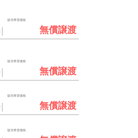
販売希望価格
無償譲渡
定
販売希望価格
無償譲渡
定
販売希望価格
無償譲渡
定
販売希望価格