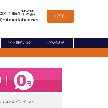
9:00～19:00
824-1954
日・祝を除く
ログイン
@sitecatcher.net
サイト売買ブログ
お問い合わせ
、ショッピング、ポータル