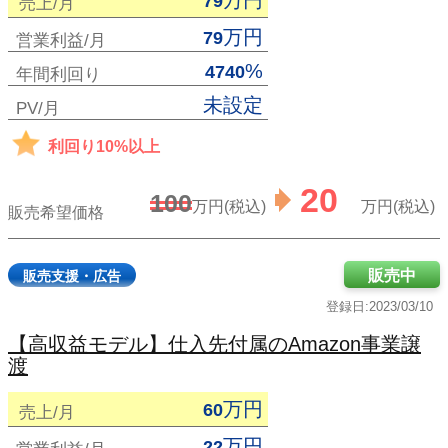
万円
79
売上/月
万円
79
営業利益/月
%
4740
年間利回り
未設定
PV/月
利回り10%以上
20
100
万円(税込)
万円(税込)
販売希望価格
販売中
販売支援・広告
登録日:2023/03/10
【高収益モデル】仕入先付属のAmazon事業譲
渡
万円
60
売上/月
万円
22