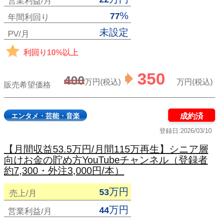
営業利益/月
%
77
年間利回り
未設定
PV/月
利回り10%以上
350
400
万円(税込)
万円(税込)
販売希望価格
エンタメ・芸能・音楽
成約済
登録日:2026/03/10
【月間収益53.5万円/月間115万再生】シニア層
向けお金の貯め方YouTubeチャンネル（登録者
約7,300・外注3,000円/本）
万円
53
売上/月
万円
44
営業利益/月