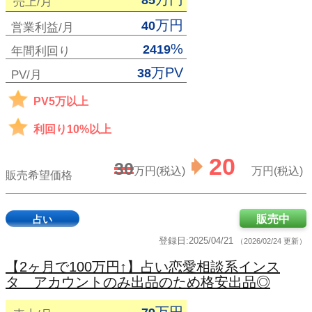
85
売上/月
万円
40
営業利益/月
%
2419
年間利回り
万PV
38
PV/月
PV5万以上
利回り10%以上
20
30
万円(税込)
万円(税込)
販売希望価格
販売中
占い
登録日:2025/04/21
（2026/02/24 更新）
【2ヶ月で100万円↑】占い恋愛相談系インス
タ アカウントのみ出品のため格安出品◎