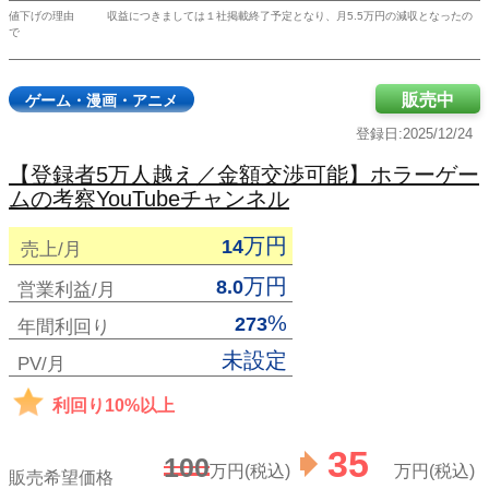
値下げの理由
収益につきましては１社掲載終了予定となり、月5.5万円の減収となったの
で
販売中
ゲーム・漫画・アニメ
登録日:2025/12/24
【登録者5万人越え／金額交渉可能】ホラーゲー
ムの考察YouTubeチャンネル
万円
14
売上/月
万円
8.0
営業利益/月
%
273
年間利回り
未設定
PV/月
利回り10%以上
35
100
万円(税込)
万円(税込)
販売希望価格