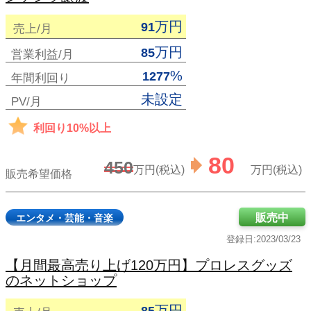
万円
91
売上/月
万円
85
営業利益/月
%
1277
年間利回り
未設定
PV/月
利回り10%以上
80
450
万円(税込)
万円(税込)
販売希望価格
販売中
エンタメ・芸能・音楽
登録日:2023/03/23
【月間最高売り上げ120万円】プロレスグッズ
のネットショップ
万円