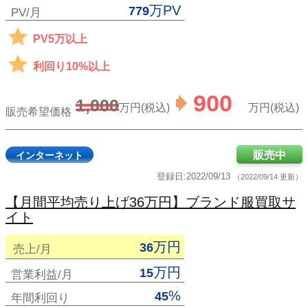
万PV
779
PV/月
PV5万以上
利回り10%以上
900
1,000
万円(税込)
万円(税込)
販売希望価格
販売中
インターネット
登録日:2022/09/13
（2022/09/14 更新）
【月間平均売り上げ36万円】ブランド服買取サ
イト
万円
36
売上/月
万円
15
営業利益/月
%
45
年間利回り