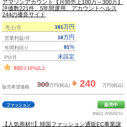
アマゾンアカウント【月間売上100万～300万】
評価数221件、5年間運用、アカウントヘルス
244の優良サイト
万円
161
売上/月
万円
18
営業利益/月
%
91
年間利回り
未設定
PV/月
利回り10%以上
240
300
万円(税込)
万円(税込)
販売希望価格
販売中
ファッション
登録日:2026/02/12
【人気商材!!】韓国ファッション通販EC事業譲