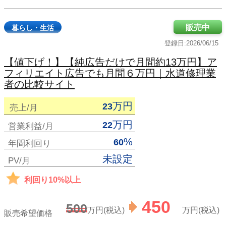
販売中
暮らし・生活
登録日:2026/06/15
【値下げ！】【純広告だけで月間約13万円】ア
フィリエイト広告でも月間６万円｜水道修理業
者の比較サイト
万円
23
売上/月
万円
22
営業利益/月
%
60
年間利回り
未設定
PV/月
利回り10%以上
450
500
万円(税込)
万円(税込)
販売希望価格