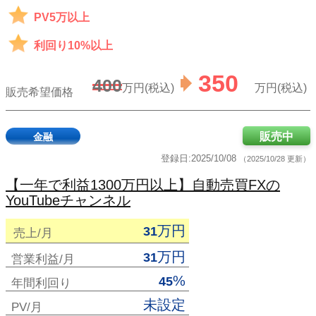
PV5万以上
利回り10%以上
350
400
万円(税込)
万円(税込)
販売希望価格
販売中
金融
登録日:2025/10/08
（2025/10/28 更新）
【一年で利益1300万円以上】自動売買FXの
YouTubeチャンネル
万円
31
売上/月
万円
31
営業利益/月
%
45
年間利回り
未設定
PV/月