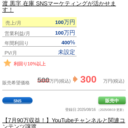
渡 黒字 在庫 SNSマーケティングが活かせま
す！
万円
100
売上/月
万円
100
営業利益/月
%
400
年間利回り
未設定
PV/月
利回り10%以上
300
500
万円(税込)
万円(税込)
販売希望価格
販売中
SNS
登録日:2025/08/16
（2025/08/19 更新）
【7月90万収益！】YouTubeチャンネルと関連コ
ンテンツ譲渡