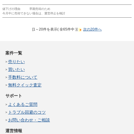
値下げの理由
早期売却のため
今月中に売却できない場合は、運営停止を検討
[1～20件を表示( 全65件中 )]
次の20件へ
案件一覧
売りたい
買いたい
手数料について
無料クイック査定
サポート
よくあるご質問
トラブル回避のコツ
お問い合わせ・ご相談
運営情報