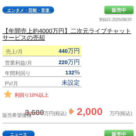
販売中
エンタメ・芸能・音楽
登録日:2025/08/20
【年間売上約4000万円】二次元ライブチャット
サービスの売却
万円
440
売上/月
万円
220
営業利益/月
%
132
年間利回り
未設定
PV/月
利回り10%以上
2,000
3,600
万円(税込)
万円(税込)
販売希望価格
販売中
ニュース