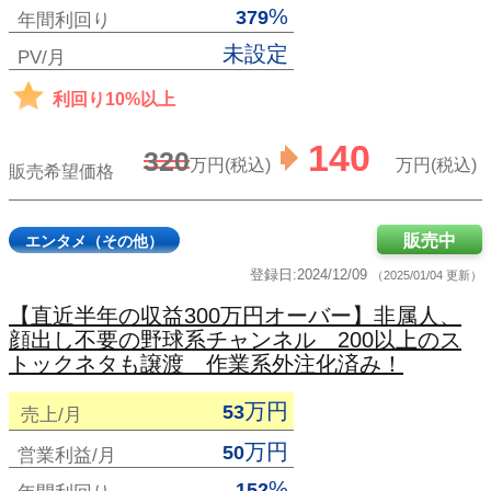
%
379
年間利回り
未設定
PV/月
利回り10%以上
140
320
万円(税込)
万円(税込)
販売希望価格
販売中
エンタメ（その他）
登録日:2024/12/09
（2025/01/04 更新）
【直近半年の収益300万円オーバー】非属人、
顔出し不要の野球系チャンネル 200以上のス
トックネタも譲渡 作業系外注化済み！
万円
53
売上/月
万円
50
営業利益/月
%
152