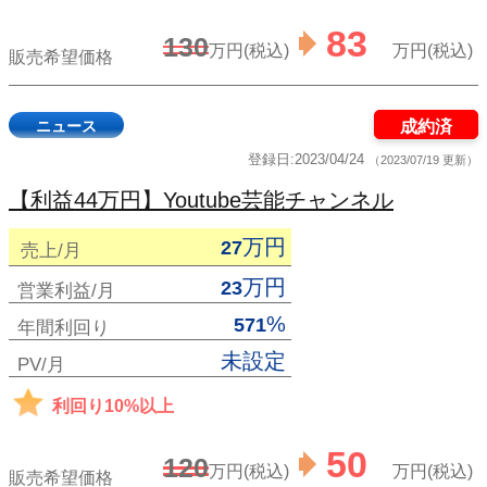
83
130
万円(税込)
万円(税込)
販売希望価格
ニュース
成約済
登録日:2023/04/24
（2023/07/19 更新）
【利益44万円】Youtube芸能チャンネル
万円
27
売上/月
万円
23
営業利益/月
%
571
年間利回り
未設定
PV/月
利回り10%以上
50
120
万円(税込)
万円(税込)
販売希望価格