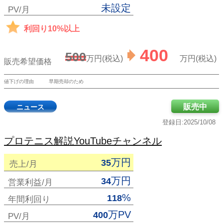
未設定
PV/月
利回り10%以上
400
500
万円(税込)
万円(税込)
販売希望価格
値下げの理由
早期売却のため
販売中
ニュース
登録日:2025/10/08
プロテニス解説YouTubeチャンネル
万円
35
売上/月
万円
34
営業利益/月
%
118
年間利回り
万PV
400
PV/月