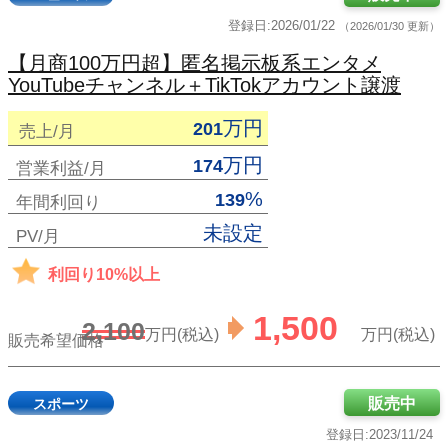
登録日:2026/01/22
（2026/01/30 更新）
【月商100万円超】匿名掲示板系エンタメ
YouTubeチャンネル＋TikTokアカウント譲渡
万円
201
売上/月
万円
174
営業利益/月
%
139
年間利回り
未設定
PV/月
利回り10%以上
1,500
2,100
万円(税込)
万円(税込)
販売希望価格
販売中
スポーツ
登録日:2023/11/24