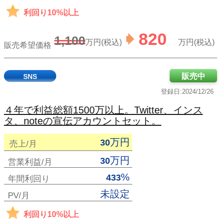
利回り10%以上
820
1,100
万円(税込)
万円(税込)
販売希望価格
販売中
SNS
登録日:2024/12/26
４年で利益総額1500万以上。Twitter、インス
タ、noteの宣伝アカウントセット。
万円
30
売上/月
万円
30
営業利益/月
%
433
年間利回り
未設定
PV/月
利回り10%以上