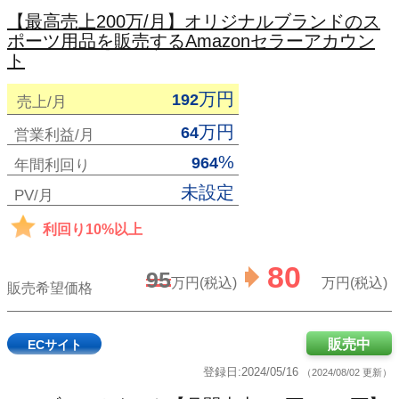
【最高売上200万/月】オリジナルブランドのス
ポーツ用品を販売するAmazonセラーアカウン
ト
万円
192
売上/月
万円
64
営業利益/月
%
964
年間利回り
未設定
PV/月
利回り10%以上
80
95
万円(税込)
万円(税込)
販売希望価格
販売中
ECサイト
登録日:2024/05/16
（2024/08/02 更新）