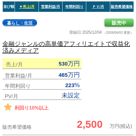
並び順
▼
売上/月
営業利益/月
年間利回り
ＰＶ/月
販売希望価格
販売中
暮らし・生活
登録日:2025/12/04
（2026/06/03 更新）
金融ジャンルの高単価アフィリエイトで収益化
済みメディア
万円
530
売上/月
万円
465
営業利益/月
%
223
年間利回り
未設定
PV/月
利回り10%以上
2,500
万円(税込)
販売希望価格