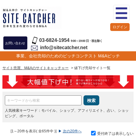
ログイン
03-6824-1954
9:00～19:00 日・祝を除く
お問い合わせ
info@sitecatcher.net
事業、会社売却のためのピッチコンテスト M&Aピッチ
サイト売買、M&Aのサイトキャッチャー
> 値下げ売却サイト一覧
検索
人気検索キーワード：モバイル、ショップ、アフィリエイト、占い、ショッ
ピング、ポータル
[1～20件を表示( 全65件中 )]
▶
次の20件へ
受付終了は表示しない