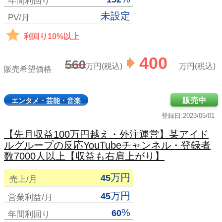
年間利回り
未設定
PV/月
利回り10%以上
400
560
万円(税込)
万円(税込)
販売希望価格
販売中
エンタメ・芸能・音楽
登録日:2023/05/01
【先月収益100万円越え・外注運営】某アイド
ルグループの反応YouTubeチャンネル・登録者
数7000人以上【収益も右肩上がり】
万円
45
売上/月
万円
45
営業利益/月
%
60
年間利回り