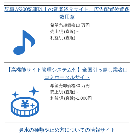
記事が300記事以上の音楽紹介サイト、広告配置位置多
数用意
希望売却価格
10 万円
売上/月(直近)
－
利益/月(直近)
－
【高機能サイト管理システム付】全国引っ越し業者口
コミポータルサイト
希望売却価格
30 万円
売上/月(直近)
－
利益/月(直近)
-1,000
円
鼻水の種類や止め方についての情報サイト