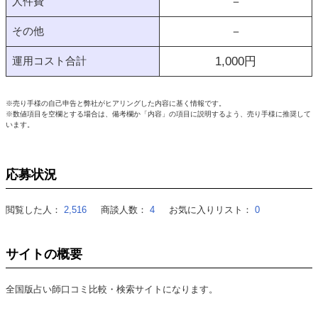
人件費
－
その他
－
運用コスト合計
1,000
円
※売り手様の自己申告と弊社がヒアリングした内容に基く情報です。
※数値項目を空欄とする場合は、備考欄か「内容」の項目に説明するよう、売り手様に推奨して
います。
応募状況
閲覧した人：
2,516
商談人数：
4
お気に入りリスト：
0
サイトの概要
全国版占い師口コミ比較・検索サイトになります。