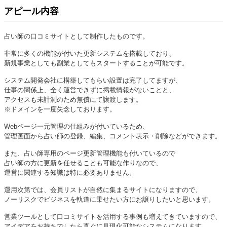
アピール内容
占い師の口コミサイトとして制作したものです。
非常に多くの機能が付いた更新システムを搭載しており、
新規事業としても副業としてもスタートすることが可能です。
システム開発会社に構築してもらい設置は完了してますが、
仕事の関係上、全く運営できずに掲載情報がないことと、
アクセスも未計測のため無償にて譲渡します。
※ドメインを一度失念しております。
Webページ一元管理の仕組みが付いているため、
管理画面から占い師の登録、編集、コメント表示・削除などができます。
また、占い師専用のページ更新管理機能も付いているので
占い師の方に更新を任せることも可能な作りなので、
運営に関連する知識は特に必要ありません。
運用次第では、会員リストが自然に集まるサイトになりますので、
ノーリスクでビジネスを軌道に乗せたい方にお譲りしたいと思います。
営業ツールとして口コミサイトを活用する事例も増えてきていますので、
アイデアをお持ちでしたら直ぐに具現化可能なシステムになります。