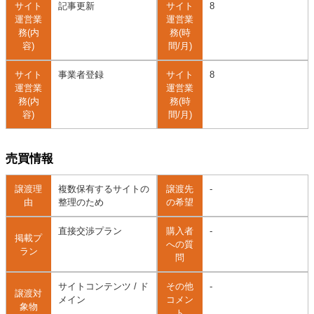
サイト
記事更新
サイト
8
運営業
運営業
務(内
務(時
容)
間/月)
サイト
事業者登録
サイト
8
運営業
運営業
務(内
務(時
容)
間/月)
売買情報
譲渡理
複数保有するサイトの
譲渡先
-
由
整理のため
の希望
直接交渉プラン
購入者
-
掲載プ
への質
ラン
問
サイトコンテンツ / ド
その他
-
譲渡対
メイン
コメン
象物
ト