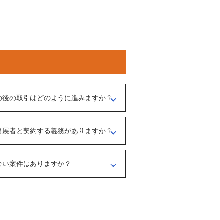
の後の取引はどのように進みますか？
介担当者）とのメッセージのやりとりになり
出展者と契約する義務がありますか？
、出展者とのオンライン面談を行うことをお
ような事業なのかを確認する目的もあるた
ださい。
ない案件はありますか？
マガの登録や、仲介案件の担当者と関係が出
あります。