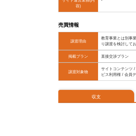
サイト運営業務(内
-
容)
売買情報
教育事業とは別事
譲渡理由
り譲渡を検討して
掲載プラン
直接交渉プラン
サイトコンテンツ / 
譲渡対象物
ビス利用権 / 会員
収支