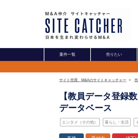
案件一覧
売りたい
サイト売買、M&Aのサイトキャッチャー
>
売
【教員データ登録数日
データベース
エンタメ（その他）
暮らし・生活