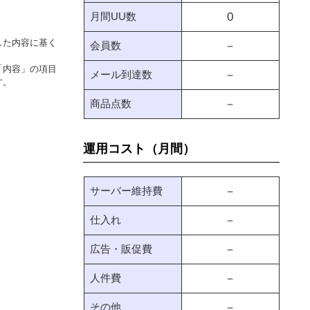
月間UU数
0
した内容に基く
会員数
－
「内容」の項目
メール到達数
－
す。
商品点数
－
運用コスト（月間）
サーバー維持費
－
仕入れ
－
広告・販促費
－
人件費
－
その他
－