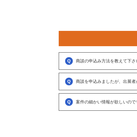
商談の申込み方法を教えて下さ
「商談を申し込む」ボタンからお申し込み
商談といっても、急に条件、金額交渉を行
商談を申込みましたが、出展者
をされているのか？
大変申し訳ございません。こちらも、回答
可能であれば、詳細情報を出して欲しいと
促をしております。
案件の細かい情報が欲しいので
ただ、案件を見ていない方もおられるので
務局に報告」からご連絡ください。
「商談を申し込む」ボタンから案件の詳細
オンラインとは言え対人のやりとりですの
い。