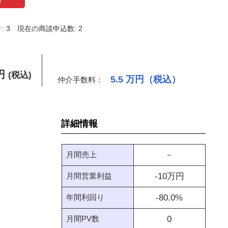
げ
 3
現在の商談申込数: 2
円
(税込)
5.5
万円（税込）
仲介手数料：
詳細情報
月間売上
－
月間営業利益
-10
万円
年間利回り
-80.0
%
月間PV数
0