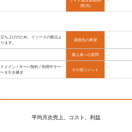
サイト運営業務(時
-
間/月)
業立ち上げのため、リソースの観点よ
-
譲渡先の希望
おります。
購入者への質問
-
ドメイン / サーバ契約 / 利用中サー
-
その他コメント
データ引き継ぎ