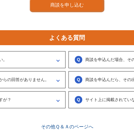
商談を申し込む
よくある質問
い。
商談を申込んだ場合、そ
ください。
実際に出展者（仲介案件の場合、仲
ます。
う訳ではなくまずは、どのような事業
からの回答がありません。
商談を申込んだら、その
具体的に購入を考えた場合は、一度
勧めします。
がない出展者には返事をするように催
ございません。まずは、商談でどの
連絡ください。
め、気軽に商談申し込みを行ってく
すが？
サイト上に掲載されてい
、数日経っても返信がない場合は「事
情報をリクエストしてください。
ございます。こちらに関してはメル
来ることで個別に紹介されることが
で、丁寧な言葉遣いを心掛けてくださ
その他Ｑ＆Ａのページへ