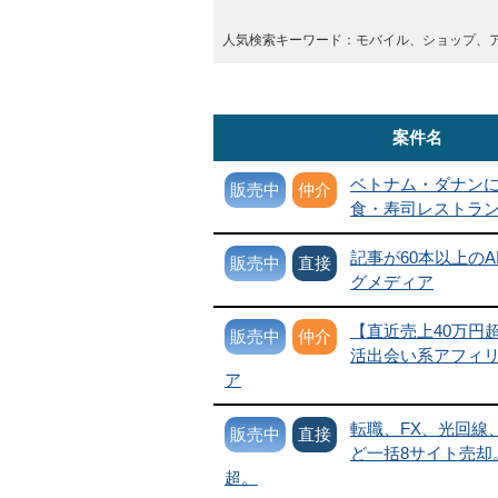
人気検索キーワード：モバイル、ショップ、
案件名
ベトナム・ダナン
販売中
仲介
食・寿司レストラ
記事が60本以上のA
販売中
直接
グメディア
【直近売上40万円
販売中
仲介
活出会い系アフィ
ア
転職、FX、光回線
販売中
直接
ど一括8サイト売却。
超。