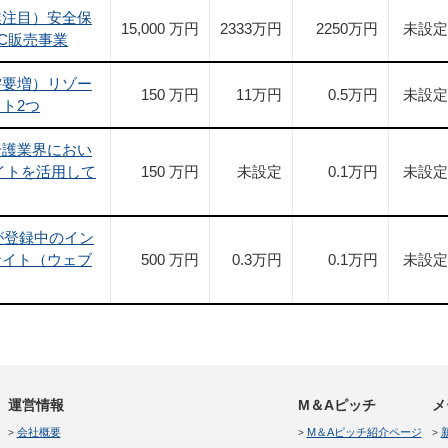
業注目）安全保
15,000 万円
2333
万円
2250
万円
未設定
C販売事業
需要増）リゾー
150 万円
11
万円
0.5
万円
未設定
ト2つ
介護業界におい
イトを活用して
150 万円
未設定
0.1
万円
未設定
人が登録中のイン
サイト（ウェブ
500 万円
0.3
万円
0.1
万円
未設定
運営情報
M＆Aピッチ
メ
会社概要
M＆Aピッチ紹介ページ