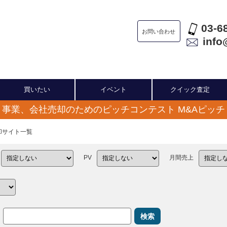
03-6
お問い合わせ
info
買いたい
イベント
クイック査定
事業、会社売却のためのピッチコンテスト M&Aピッチ
売却サイト一覧
PV
月間売上
検索