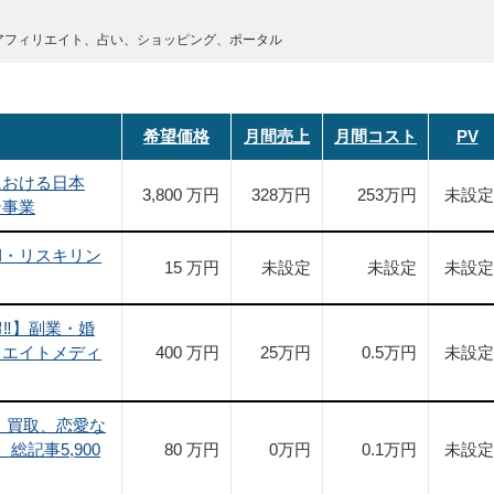
アフィリエイト、占い、ショッピング、ポータル
希望価格
月間売上
月間コスト
PV
における日本
3,800 万円
328
万円
253
万円
未設定
ン事業
I・リスキリン
15 万円
未設定
未設定
未設定
超‼】副業・婚
リエイトメディ
400 万円
25
万円
0.5
万円
未設定
、買取、恋愛な
総記事5,900
80 万円
0
万円
0.1
万円
未設定