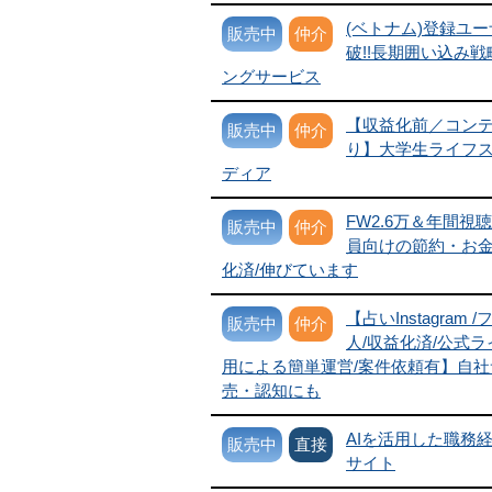
(ベトナム)登録ユー
販売中
仲介
破!!長期囲い込み
ングサービス
【収益化前／コン
販売中
仲介
り】大学生ライフ
ディア
FW2.6万＆年間視聴
販売中
仲介
員向けの節約・お金系t
化済/伸びています
【占いInstagram 
販売中
仲介
人/収益化済/公式ライ
用による簡単運営/案件依頼有】自
売・認知にも
AIを活用した職務
販売中
直接
サイト