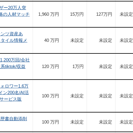
ザー20万人突
戦略の人材マッチ
1,960 万円
15
万円
127
万円
未設定
テンツ資産あ
スタイル情報メ
40 万円
未設定
未設定
未設定
1,200万回/会社
iktok/収益
120 万円
1
万円
未設定
未設定
/フォロワー1.6万
ン200名/AI活
100 万円
未設定
未設定
未設定
社サービス販
経歴書自動添削
100 万円
未設定
未設定
未設定