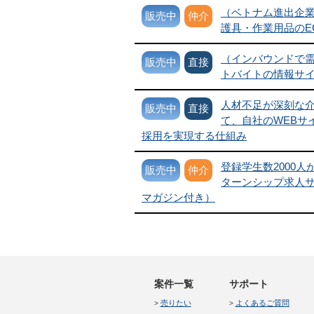
（ベトナム進出企
販売中
仲介
護具・作業用品のE
（インバウンドで
販売中
直接
トバイトの情報サイ
人材不足が深刻な
販売中
直接
て、自社のWEBサ
採用を実現する仕組み
登録学生数2000
販売中
仲介
ターンシップ求人
マガジン付き）
案件一覧
サポート
売りたい
よくあるご質問