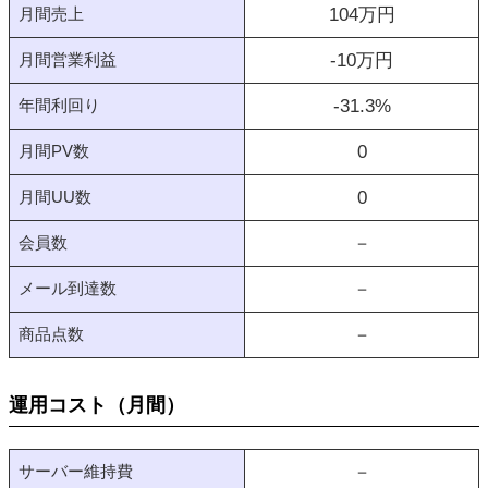
月間売上
104
万円
月間営業利益
-10
万円
年間利回り
-31.3
%
月間PV数
0
月間UU数
0
会員数
－
メール到達数
－
商品点数
－
運用コスト（月間）
サーバー維持費
－