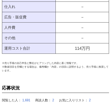
仕入れ
－
広告・販促費
－
人件費
－
その他
－
運用コスト合計
114
万円
※売り手様の自己申告と弊社がヒアリングした内容に基く情報です。
※数値項目を空欄とする場合は、備考欄か「内容」の項目に説明するよう、売り手様に推奨して
います。
応募状況
閲覧した人：
1,691
商談人数：
2
お気に入りリスト：
2