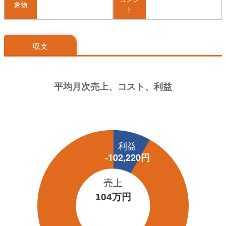
象物
ト
収支
売上
104万円