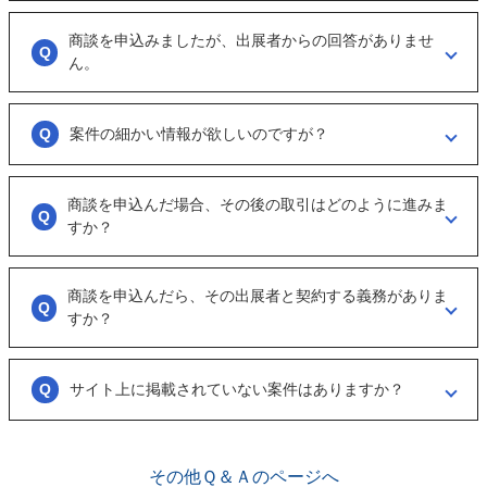
「商談を申し込む」ボタンからお申し込みください。
商談を申込みましたが、出展者からの回答がありませ
商談といっても、急に条件、金額交渉を行う訳ではなくまずは、どのよ
うな事業をされているのか？
ん。
可能であれば、詳細情報を出して欲しいと連絡ください。
大変申し訳ございません。こちらも、回答がない出展者には返事をする
ように催促をしております。
案件の細かい情報が欲しいのですが？
ただ、案件を見ていない方もおられるので、数日経っても返信がない場
合は「事務局に報告」からご連絡ください。
「商談を申し込む」ボタンから案件の詳細情報をリクエストしてくださ
い。
商談を申込んだ場合、その後の取引はどのように進みま
オンラインとは言え対人のやりとりですので、丁寧な言葉遣いを心掛け
すか？
てください。
実際に出展者（仲介案件の場合、仲介担当者）とのメッセージのやりと
りになります。
商談を申込んだら、その出展者と契約する義務がありま
具体的に購入を考えた場合は、一度、出展者とのオンライン面談を行う
すか？
ことをお勧めします。
ございません。まずは、商談でどのような事業なのかを確認する目的も
あるため、気軽に商談申し込みを行ってください。
サイト上に掲載されていない案件はありますか？
ございます。こちらに関してはメルマガの登録や、仲介案件の担当者と
関係が出来ることで個別に紹介されることがあります。
その他Ｑ＆Ａのページへ