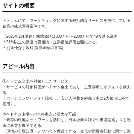
サイトの概要
ベトナムにて、マーケティングに関する包括的なサービスを提供している
企業の株式譲渡案件です。
（2025年2月現在）株式価値は800万円～2000万円で49％以下譲渡
＊51%以上の譲渡は要相談（企業価値評価金額による）
＊別途仲介手数料(譲渡金額の10%)
アピール内容
①ベトナム全土を対象としたサービス
・サービスの対象範囲がベトナム全土であり、主要都市にオフィスを構え
る。
・ホーチミンやハノイと比較し、安い人件費を確保（主に2大都市以外で
雇用）。
②ベトナム市場への本格参入と拡大が可能
・既存の現地ネットワークを活用し、日本企業単独での市場開拓よりも迅
速に事業を展開できる。
・現地の市場知識・ノウハウを獲得できる：文化や消費者行動に関する深