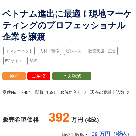
ベトナム進出に最適！現地マーケ
ティングのプロフェッショナル
企業を譲渡
インターネット
人材・転職
ビジネス
販売支援・広告
ECサイト
SNS
仲介
成約済
本人確認
案件No. 12454
閲覧: 1691
お気に入り: 2
現在の商談申込数: 2
392
販売希望価格
万円
(税込)
39
万円（税込）
仲介手数料：