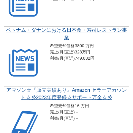
ベトナム・ダナンにおける日本食・寿司レストラン事
業
希望売却価格
3800 万円
売上/月(直近)
328
万円
利益/月(直近)
749,832
円
アマゾン☆『販売実績あり』Amazon セラーアカウン
ト☆彡2023年度登録☆サポート万全☆彡
希望売却価格
16 万円
売上/月(直近)
－
利益/月(直近)
－