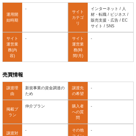
-
インターネット / 人
サイト
運用開
材・転職 / ビジネス /
カテゴ
始時期
販売支援・広告 / EC
リ
サイト / SNS
サイト
-
サイト
-
運営業
運営業
務(内
務(時
容)
間/月)
売買情報
譲渡理
新規事業の資金調達の
譲渡先
-
由
ため
の希望
仲介プラン
購入者
-
掲載プ
への質
ラン
問
-
その他
-
譲渡対
コメン