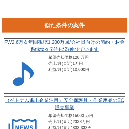
似た条件の案件
FW2.6万＆年間視聴1,200万回/会社員向けの節約・お金
系tiktok/収益化済/伸びています
希望売却価格
120 万円
売上/月(直近)
1
万円
利益/月(直近)
10,000
円
（ベトナム進出企業注目）安全保護具・作業用品のEC
販売事業
希望売却価格
15000 万円
売上/月(直近)
2333
万円
利益/月(直近)
833,333
円