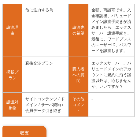
他に注力する為
金額、商談可です。入
金確認後、バリュード
メイン譲渡手続きが済
譲渡理
譲渡先
みましたら、エックス
由
の希望
サーバー譲渡手続き、
最後に、ワードプレス
のユーザーID、パスワ
ードを譲渡します。
直接交渉プラン
エックスサーバー、バ
購入者
リュードメインのアカ
掲載プ
への質
ウントに規約に沿う譲
ラン
問
渡以外は、応じません
が、いいですか？
サイトコンテンツ / ド
その他
-
譲渡対
メイン / サーバ契約 /
コメン
象物
会員データ引き継ぎ
ト
収支