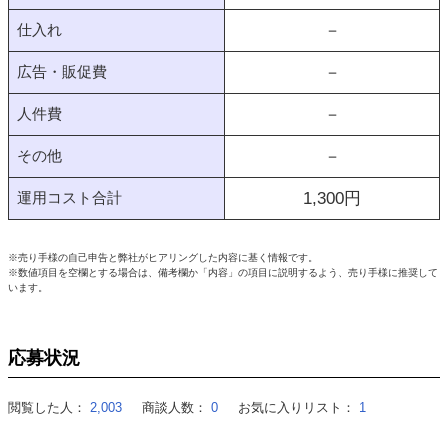
仕入れ
－
広告・販促費
－
人件費
－
その他
－
運用コスト合計
1,300
円
※売り手様の自己申告と弊社がヒアリングした内容に基く情報です。
※数値項目を空欄とする場合は、備考欄か「内容」の項目に説明するよう、売り手様に推奨して
います。
応募状況
閲覧した人：
2,003
商談人数：
0
お気に入りリスト：
1