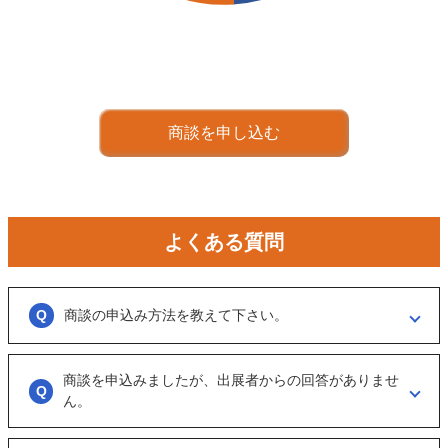
商談を申し込む
よくある質問
商談の申込み方法を教えて下さい。
「商談を申し込む」ボタンからお申し込みください。
商談を申込みましたが、出展者からの回答がありませ
商談といっても、急に条件、金額交渉を行う訳ではなくまずは、どのよ
うな事業をされているのか？
ん。
可能であれば、詳細情報を出して欲しいと連絡ください。
大変申し訳ございません。こちらも、回答がない出展者には返事をする