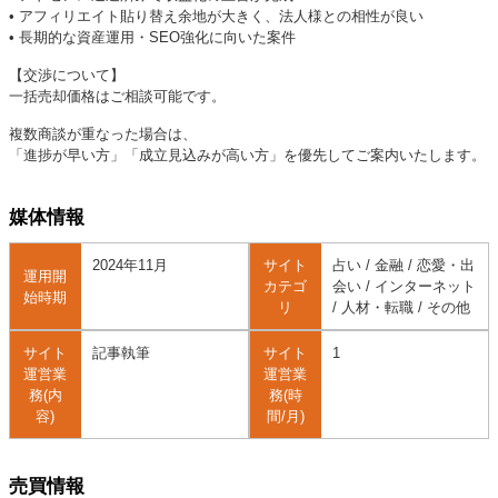
• アフィリエイト貼り替え余地が大きく、法人様との相性が良い
• 長期的な資産運用・SEO強化に向いた案件
【交渉について】
一括売却価格はご相談可能です。
複数商談が重なった場合は、
「進捗が早い方」「成立見込みが高い方」を優先してご案内いたします。
媒体情報
2024年11月
サイト
占い / 金融 / 恋愛・出
運用開
カテゴ
会い / インターネット
始時期
リ
/ 人材・転職 / その他
サイト
記事執筆
サイト
1
運営業
運営業
務(内
務(時
容)
間/月)
売買情報