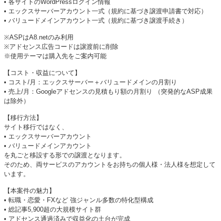
• 各サイトのWordPressログイン情報
• エックスサーバーアカウント一式（規約に基づき譲渡申請書で対応）
• バリュードメインアカウント一式（規約に基づき譲渡手続き）
※ASPはA8.netのみ利用
※アドセンス広告コードは譲渡前に削除
※使用テーマは購入先をご案内可能
【コスト・収益について】
• コスト/月：エックスサーバー＋バリュードメインの月割り
• 売上/月：Googleアドセンスの見積もり額の月割り （突発的なASP成果
は除外）
【移行方法】
サイト移行ではなく、
• エックスサーバーアカウント
• バリュードメインアカウント
を丸ごと移設する形での譲渡となります。
そのため、両サービスのアカウントをお持ちの個人様・法人様を想定して
います。
【本案件の魅力】
• 転職・恋愛・FXなど 強ジャンル多数の特化型構成
• 総記事5,900超の大規模サイト群
• アドセンス通過済みで収益化の土台が完成