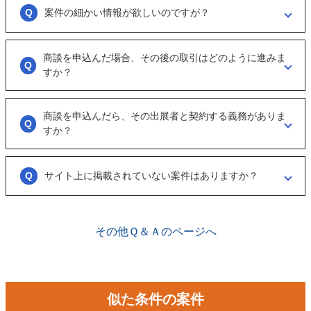
ように催促をしております。
案件の細かい情報が欲しいのですが？
ただ、案件を見ていない方もおられるので、数日経っても返信がない場
合は「事務局に報告」からご連絡ください。
「商談を申し込む」ボタンから案件の詳細情報をリクエストしてくださ
い。
商談を申込んだ場合、その後の取引はどのように進みま
オンラインとは言え対人のやりとりですので、丁寧な言葉遣いを心掛け
すか？
てください。
実際に出展者（仲介案件の場合、仲介担当者）とのメッセージのやりと
りになります。
商談を申込んだら、その出展者と契約する義務がありま
具体的に購入を考えた場合は、一度、出展者とのオンライン面談を行う
すか？
ことをお勧めします。
ございません。まずは、商談でどのような事業なのかを確認する目的も
あるため、気軽に商談申し込みを行ってください。
サイト上に掲載されていない案件はありますか？
ございます。こちらに関してはメルマガの登録や、仲介案件の担当者と
関係が出来ることで個別に紹介されることがあります。
その他Ｑ＆Ａのページへ
似た条件の案件