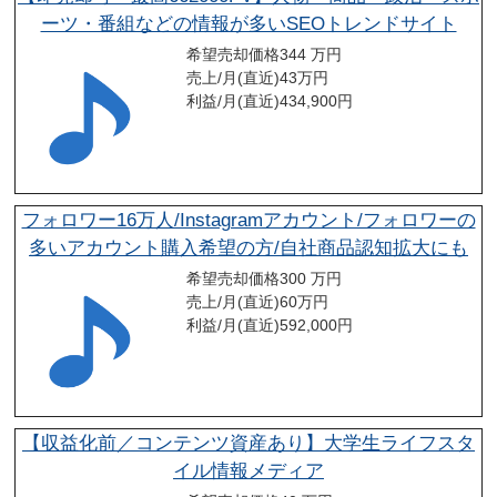
ーツ・番組などの情報が多いSEOトレンドサイト
希望売却価格
344 万円
売上/月(直近)
43
万円
利益/月(直近)
434,900
円
フォロワー16万人/Instagramアカウント/フォロワーの
多いアカウント購入希望の方/自社商品認知拡大にも
希望売却価格
300 万円
売上/月(直近)
60
万円
利益/月(直近)
592,000
円
【収益化前／コンテンツ資産あり】大学生ライフスタ
イル情報メディア