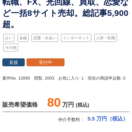
転職、FX、光回線、買取、恋愛な
ど一括8サイト売却。総記事5,900
超。
占い
金融
恋愛・出会い
インターネット
人材・転職
その他
直接
受付中
案件No. 12890
閲覧: 2003
お気に入り: 1
現在の商談申込数: 0
80
販売希望価格
万円
(税込)
5.5
万円（税込）
仲介手数料：