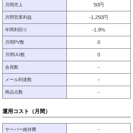
月間売上
50
円
月間営業利益
-1,250
円
年間利回り
-1.9
%
月間PV数
0
月間UU数
0
会員数
－
メール到達数
－
商品点数
－
運用コスト（月間）
サーバー維持費
－