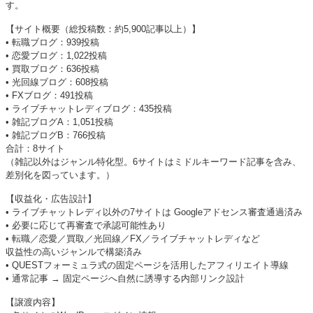
す。
【サイト概要（総投稿数：約5,900記事以上）】
• 転職ブログ：939投稿
• 恋愛ブログ：1,022投稿
• 買取ブログ：636投稿
• 光回線ブログ：608投稿
• FXブログ：491投稿
• ライブチャットレディブログ：435投稿
• 雑記ブログA：1,051投稿
• 雑記ブログB：766投稿
合計：8サイト
（雑記以外はジャンル特化型。6サイトはミドルキーワード記事を含み、
差別化を図っています。）
【収益化・広告設計】
• ライブチャットレディ以外の7サイトは Googleアドセンス審査通過済み
• 必要に応じて再審査で承認可能性あり
• 転職／恋愛／買取／光回線／FX／ライブチャットレディなど
収益性の高いジャンルで構築済み
• QUESTフォーミュラ式の固定ページを活用したアフィリエイト導線
• 通常記事 → 固定ページへ自然に誘導する内部リンク設計
【譲渡内容】