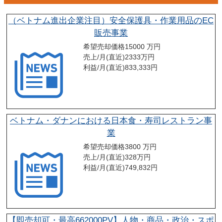
（ベトナム進出企業注目）安全保護具・作業用品のEC
販売事業
希望売却価格
15000 万円
売上/月(直近)
2333
万円
利益/月(直近)
833,333
円
ベトナム・ダナンにおける日本食・寿司レストラン事
業
希望売却価格
3800 万円
売上/月(直近)
328
万円
利益/月(直近)
749,832
円
【即売却可・最高662000PV】人物・商品・政治・スポ