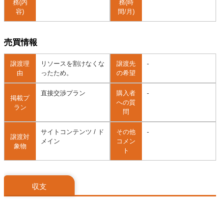
務(内
務(時
容)
間/月)
売買情報
譲渡理
リソースを割けなくな
譲渡先
-
由
ったため。
の希望
直接交渉プラン
購入者
-
掲載プ
への質
ラン
問
サイトコンテンツ / ド
その他
-
譲渡対
メイン
コメン
象物
ト
収支