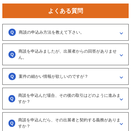
よくある質問
商談の申込み方法を教えて下さい。
「商談を申し込む」ボタンからお申し込みください。
商談を申込みましたが、出展者からの回答がありませ
商談といっても、急に条件、金額交渉を行う訳ではなくまずは、どのよ
うな事業をされているのか？
ん。
可能であれば、詳細情報を出して欲しいと連絡ください。
大変申し訳ございません。こちらも、回答がない出展者には返事をする
ように催促をしております。
案件の細かい情報が欲しいのですが？
ただ、案件を見ていない方もおられるので、数日経っても返信がない場
合は「事務局に報告」からご連絡ください。
「商談を申し込む」ボタンから案件の詳細情報をリクエストしてくださ
い。
商談を申込んだ場合、その後の取引はどのように進みま
オンラインとは言え対人のやりとりですので、丁寧な言葉遣いを心掛け
すか？
てください。
実際に出展者（仲介案件の場合、仲介担当者）とのメッセージのやりと
りになります。
商談を申込んだら、その出展者と契約する義務がありま
具体的に購入を考えた場合は、一度、出展者とのオンライン面談を行う
すか？
ことをお勧めします。