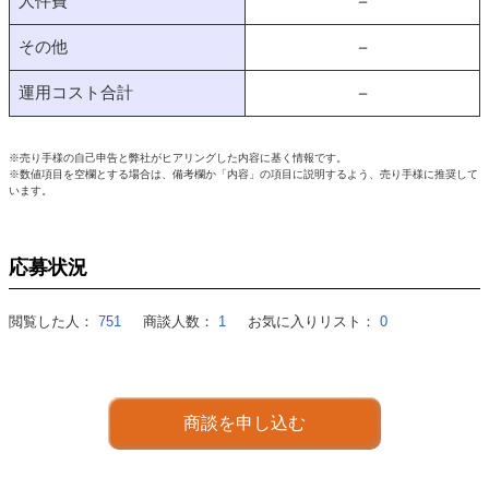
人件費
－
その他
－
運用コスト合計
－
※売り手様の自己申告と弊社がヒアリングした内容に基く情報です。
※数値項目を空欄とする場合は、備考欄か「内容」の項目に説明するよう、売り手様に推奨して
います。
応募状況
閲覧した人：
751
商談人数：
1
お気に入りリスト：
0
商談を申し込む