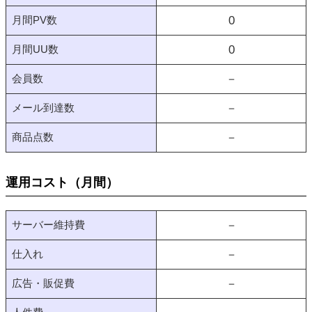
月間PV数
0
月間UU数
0
会員数
－
メール到達数
－
商品点数
－
運用コスト（月間）
サーバー維持費
－
仕入れ
－
広告・販促費
－