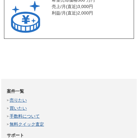
希望売却価格
500 万円
売上/月(直近)
3,000
円
利益/月(直近)
2,000
円
案件一覧
売りたい
買いたい
手数料について
無料クイック査定
サポート