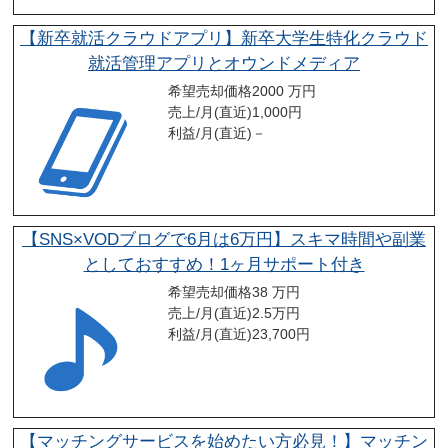
【新卒就活クラウドアプリ】新卒大学生特化クラウド
就活管理アプリとオウンドメディア
希望売却価格
2000 万円
売上/月(直近)
1,000
円
利益/月(直近)
－
【SNS×VODブログで6月は6万円】スキマ時間や副業
としておすすめ！1ヶ月サポート付き
希望売却価格
38 万円
売上/月(直近)
2.5
万円
利益/月(直近)
23,700
円
【マッチングサービスを始めたい方必見！】マッチン