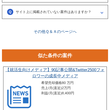
ございません。まずは、商談でどのような事業なのかを確認する目的も
あるため、気軽に商談申し込みを行ってください。
サイト上に掲載されていない案件はありますか？
ございます。こちらに関してはメルマガの登録や、仲介案件の担当者と
関係が出来ることで個別に紹介されることがあります。
その他Ｑ＆Ａのページへ
似た条件の案件
【就活生向けメディア】90記事公開&Twitter2500フォ
ロワーの成長中メディア
希望売却価格
80 万円
売上/月(直近)
2
万円
利益/月(直近)
8,400
円