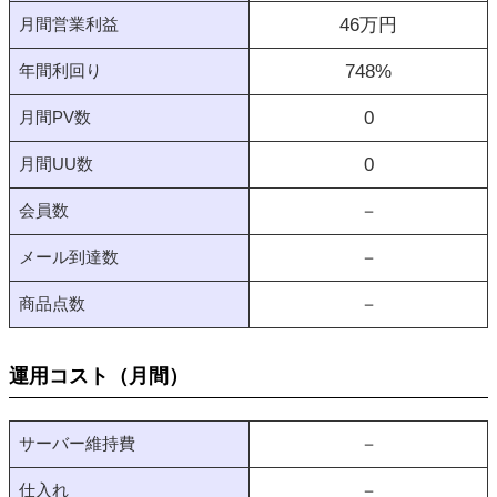
月間営業利益
46
万円
年間利回り
748
%
月間PV数
0
月間UU数
0
会員数
－
メール到達数
－
商品点数
－
運用コスト（月間）
サーバー維持費
－
仕入れ
－