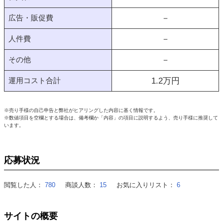
広告・販促費
－
人件費
－
その他
－
運用コスト合計
1.2
万円
※売り手様の自己申告と弊社がヒアリングした内容に基く情報です。
※数値項目を空欄とする場合は、備考欄か「内容」の項目に説明するよう、売り手様に推奨して
います。
応募状況
閲覧した人：
780
商談人数：
15
お気に入りリスト：
6
サイトの概要