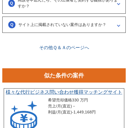
商談を申込んだら、その出展者と契約する義務がありま
具体的に購入を考えた場合は、一度、出展者とのオンライン面談を行う
すか？
ことをお勧めします。
ございません。まずは、商談でどのような事業なのかを確認する目的も
あるため、気軽に商談申し込みを行ってください。
サイト上に掲載されていない案件はありますか？
ございます。こちらに関してはメルマガの登録や、仲介案件の担当者と
関係が出来ることで個別に紹介されることがあります。
その他Ｑ＆Ａのページへ
似た条件の案件
様々な代行ビジネス問い合わせ獲得マッチングサイト
希望売却価格
330 万円
売上/月(直近)
－
利益/月(直近)
-1,449,168
円