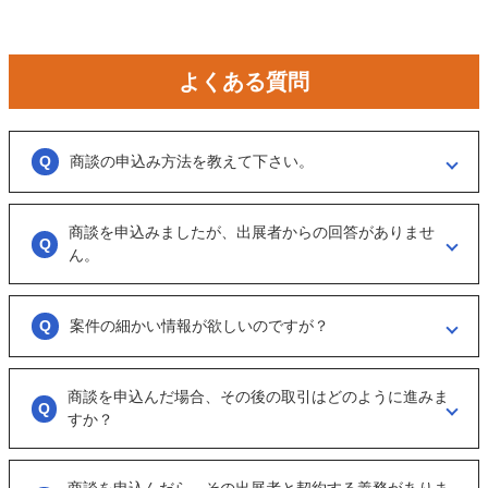
よくある質問
商談の申込み方法を教えて下さい。
「商談を申し込む」ボタンからお申し込みください。
商談を申込みましたが、出展者からの回答がありませ
商談といっても、急に条件、金額交渉を行う訳ではなくまずは、どのよ
うな事業をされているのか？
ん。
可能であれば、詳細情報を出して欲しいと連絡ください。
大変申し訳ございません。こちらも、回答がない出展者には返事をする
ように催促をしております。
案件の細かい情報が欲しいのですが？
ただ、案件を見ていない方もおられるので、数日経っても返信がない場
合は「事務局に報告」からご連絡ください。
「商談を申し込む」ボタンから案件の詳細情報をリクエストしてくださ
い。
商談を申込んだ場合、その後の取引はどのように進みま
オンラインとは言え対人のやりとりですので、丁寧な言葉遣いを心掛け
すか？
てください。
実際に出展者（仲介案件の場合、仲介担当者）とのメッセージのやりと
りになります。