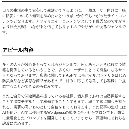
日々の生活の中で安心して生活ができるように、一般ユーザー向けに一緒
に防災についての知識を深めたいという願いから立ち上がったサイトコン
テンツとなります。アフィリエイトコンテンツとしても優秀なのですが何
より社会貢献につながると信じておりますのでやりがいのあるジャンルで
す。
アピール内容
多くの人々が関心をもってくれるジャンルで、何かあったときに役立つ情
報を提供しているということで、多くのユーザーにとって有益になるサイ
トとなっております。広告に関してもASPではモバイルバッテリをはじめ
防災食品など多彩な商品があるので、好みに応じて厳選してお客様にご提
案することができるのも強みです。
またご自分で関連商品を扱っている会社様、個人様であれば自己掲載する
ことで収益モデルとして稼働することもできます。総じて常に関心を持た
れる、需要の高いものとして自信をもっております。また記事の生成には
AIを使い、AIでは使用するWordpressの環境に合わせたプロンプト、防災
に最適化したプロンプトを開発してもっていますから、譲渡時にそれらを
譲渡に含めます。