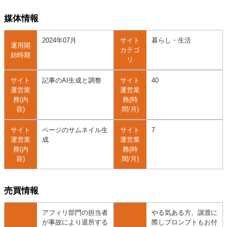
媒体情報
2024年07月
サイト
暮らし・生活
運用開
カテゴ
始時期
リ
サイト
記事のAI生成と調整
サイト
40
運営業
運営業
務(内
務(時
容)
間/月)
サイト
ページのサムネイル生
サイト
7
運営業
成
運営業
務(内
務(時
容)
間/月)
売買情報
アフィリ部門の担当者
やる気ある方、譲渡に
が事故により退所する
際しプロンプトもお付