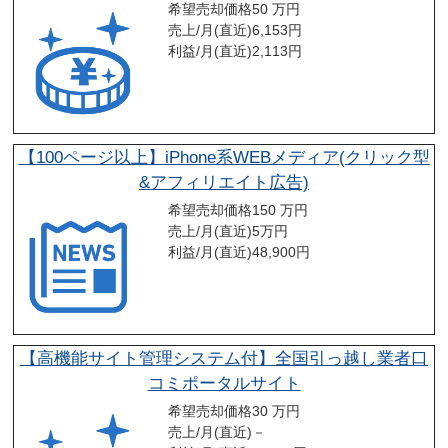
希望売却価格
50 万円
売上/月(直近)
6,153
円
利益/月(直近)
2,113
円
【100ページ以上】iPhone系WEBメディア(クリック型
&アフィリエイト広告)
希望売却価格
150 万円
売上/月(直近)
5
万円
利益/月(直近)
48,900
円
【高機能サイト管理システム付】全国引っ越し業者口
コミポータルサイト
希望売却価格
30 万円
売上/月(直近)
－