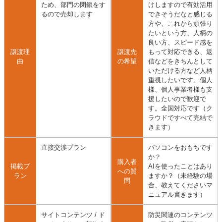
ため、部門の閉鎖をす
けしますので有効活用
るので売却します
できそうだなと感じる
方や、これから頑張り
たいという方、人柄の
良い方、スピード感を
譲渡理
譲渡先
もって対応できる、返
由
の希望
信などをきちんとして
いただける方など人柄
重視したいです。個人
様、個人事業者様も支
援したいので歓迎で
す。全国対応です（ク
ラウドですべて完結で
きます）
直接交渉プラン
パソコンをおもちです
か？
購入者
掲載プ
AIを使ったことはあり
への質
ラン
ますか？（未経験の場
問
合、教えてくださいマ
ニュアル書きます）
サイトコンテンツ / ド
防災関連のコンテンツ