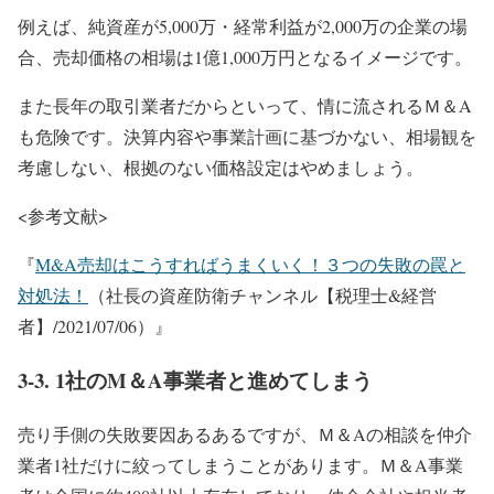
例えば、純資産が5,000万・経常利益が2,000万の企業の場
合、売却価格の相場は1億1,000万円となるイメージです。
また長年の取引業者だからといって、情に流されるＭ＆A
も危険です。決算内容や事業計画に基づかない、相場観を
考慮しない、根拠のない価格設定はやめましょう。
<参考文献>
『
M&A売却はこうすればうまくいく！３つの失敗の罠と
対処法！
（
社長の資産防衛チャンネル【税理士&経営
者】/2021/07/06）』
3-3. 1社のM＆A事業者と進めてしまう
売り手側の失敗要因あるあるですが、Ｍ＆Aの相談を仲介
業者1社だけに絞ってしまうことがあります。Ｍ＆A事業