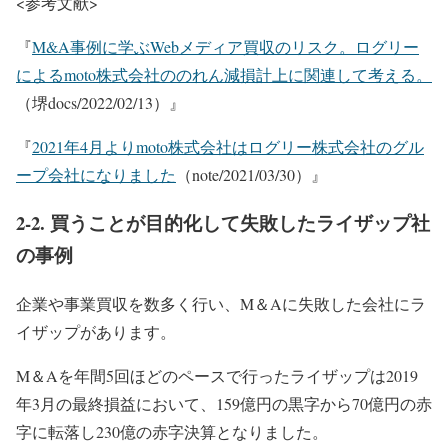
<参考文献>
『
M&A事例に学ぶWebメディア買収のリスク。ログリー
によるmoto株式会社ののれん減損計上に関連して考える。
（堺docs/2022/02/13）』
『
2021年4月よりmoto株式会社はログリー株式会社のグル
ープ会社になりました
（note/2021/03/30）』
2-2. 買うことが目的化して失敗したライザップ社
の事例
企業や事業買収を数多く行い、M＆Aに失敗した会社にラ
イザップがあります。
M＆Aを年間5回ほどのペースで行ったライザップは2019
年3月の最終損益において、159億円の黒字から70億円の赤
字に転落し230億の赤字決算となりました。