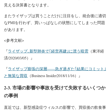
見える決算書となります。
またライザップは買うことだけに注目をし、統合後に適切
なPMIを行わず、買いっぱなしの状態にしてしまった問題
があります。
<参考文献>
『
ライザップ､新型肺炎で｢経営再建｣に漂う暗雲
（東洋経
済/2020/03/05）』
『
ライザップ膨張の深層——急ぎ過ぎた｢結果にコミット｣
と無策な買収
（Business Insider2018/11/16）』
2-3. 市場の影響や事故を受けて失敗するいくつか
の事例
直近では、新型感染症ウィルスの影響で、買収後の飲食事