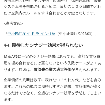
システム等を機能させるために、最初の１００日間でどれ
だけ企業内のルールをすり合わせるかが鍵となります。
<参考文献>
『
中小PMIガ イ ド ラ イ ン 1章
（中小企業庁/2022/03）』
4-4. 期待したシナジー効果が得られない
Ｍ＆A後に一定のシナジー効果はあっても、高額な買収費
用を埋め合わせるには至らないという失敗ケースがよくあ
買収先企業の過大評価
ります。原因は、
が考えられます。
企業価値の判断は数字に表れない「のれん代」などを含み
ます。これらの概念に期待しすぎた結果、買取価格が高く
なるだけではなく、空虚なシナジー効果を予想してしまい
ます。