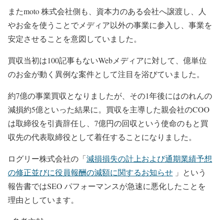
またmoto 株式会社側も、資本力のある会社へ譲渡し、人
やお金を使うことでメディア以外の事業に参入し、事業を
安定させることを意図していました。
買収当初は100記事もないWebメディアに対して、億単位
のお金が動く異例な案件として注目を浴びていました。
約7億の事業買収となりましたが、その1年後にはのれんの
減損約5億といった結果に。買収を主導した親会社のCOO
は取締役を引責辞任し、7億円の回収という使命のもと買
収先の代表取締役として着任することになりました。
ログリー株式会社の「
減損損失の計上および通期業績予想
の修正並びに役員報酬の減額に関するお知らせ
」という
報告書ではSEO パフォーマンスが急速に悪化したことを
理由としています。