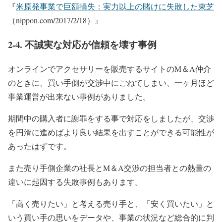
『
米原発事業で巨額損失：実力以上の賭けに失敗した東芝
（nippon.com/2017/2/18）』
2-4. 不誠実な対応が信頼を壊す事例
オンラインでアクセサリーを販売するサイトのM＆A仲介
のときに、買い手側が交渉中にごねてしまい、一ヶ月ほど
事業運営が出来ない事例がありました。
期間中の購入者に謝罪をする事で対応をしましたが、交渉
を円滑に進めばより良い結果を出すことができる可能性が
あったはずです。
また売り手側企業の社長とM＆A交渉の担当者との熱量の
違いに起因する失敗事例もあります。
「高く売りたい」と考える売り手と、「安く買いたい」と
いう買い手の思いをデータや、事業の状況など総合的に判