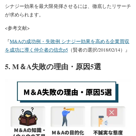
シナジー効果を最大限発揮させるには、徹底したリサーチ
が求められます。
<参考文献>
『
M&Aの成功例・失敗例 シナジー効果を高める企業買収
を成功に導く仲介者の信念p5
（賢者の選択/2018/02/14）』
5. M＆A失敗の理由・原因5選