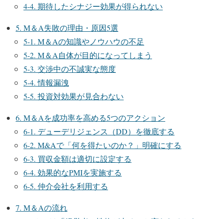
4-4. 期待したシナジー効果が得られない
5. M＆A失敗の理由・原因5選
5-1. M＆Aの知識やノウハウの不足
5-2. M＆A自体が目的になってしまう
5-3. 交渉中の不誠実な態度
5-4. 情報漏洩
5-5. 投資対効果が見合わない
6. M＆Aを成功率を高める5つのアクション
6-1. デューデリジェンス（DD）を徹底する
6-2. M&Aで「何を得たいのか？」明確にする
6-3. 買収金額は適切に設定する
6-4. 効果的なPMIを実施する
6-5. 仲介会社を利用する
7. M＆Aの流れ