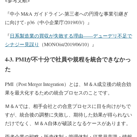
<参考文献>
『中小 M&A ガイドライン-第三者への円滑な事業引継ぎ
に向けて- p36（中小企業庁/2019/03/）』
『
日系製造業の買収が失敗する理由――デューデリ不足で
シナジー見誤り
（MONOist/2019/06/10）』
4-3. PMIが不十分で社員や規程を統合できなかっ
た
PMI（Post Merger Integration）とは、Ｍ＆A成立後の統合効
果を最大化するための統合プロセスのことです。
Ｍ＆Aでは、相手会社との合意プロセスに目を向けがちで
すが、統合後の調整に失敗し、期待した効果が得られない
だけでなく、Ｍ＆A自体が破談となるケースがあります。
両者企業の戦略・販売体制・管理体制・従業員意識・情報