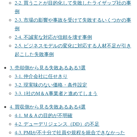
2-2. 買うことが目的化して失敗したライザップ社の事
例
2-3. 市場の影響や事故を受けて失敗するいくつかの事
例
2-4. 不誠実な対応が信頼を壊す事例
2-5. ビジネスモデルの変化に対応する人材不足が引き
起こした失敗事例
3. 売却側から見る失敗あるある3選
3-1. 仲介会社に任せきり
3-2. 現実味のない価格・条件設定
3-3. 1社のM＆A事業者と進めてしまう
4. 買収側から見る失敗あるある4選
4-1. Ｍ＆Ａの目的が不明確
4-2. デューデリジェンス（DD）の不足
4-3. PMIが不十分で社員や規程を統合できなかった