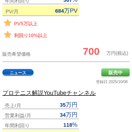
367
年間利回り
万PV
684
PV/月
PV5万以上
利回り10%以上
700
万円(税込)
販売希望価格
販売中
ニュース
登録日:2025/10/08
プロテニス解説YouTubeチャンネル
万円
35
売上/月
万円
34
営業利益/月
%
118
年間利回り