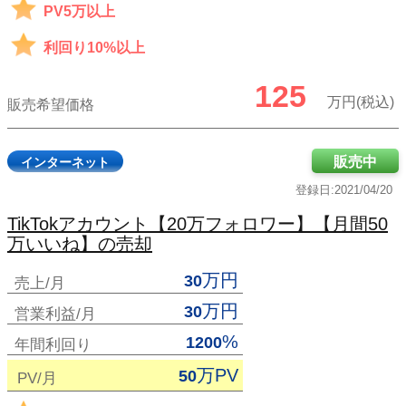
PV5万以上
利回り10%以上
125
万円(税込)
販売希望価格
販売中
インターネット
登録日:2021/04/20
TikTokアカウント【20万フォロワー】【月間50
万いいね】の売却
万円
30
売上/月
万円
30
営業利益/月
%
1200
年間利回り
万PV
50
PV/月