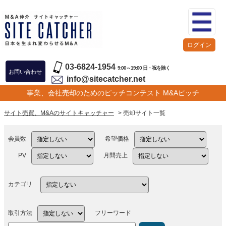
ログイン
03-6824-1954
9:00～19:00 日・祝を除く
お問い合わせ
info@sitecatcher.net
事業、会社売却のためのピッチコンテスト M&Aピッチ
サイト売買、M&Aのサイトキャッチャー
> 売却サイト一覧
会員数
希望価格
PV
月間売上
カテゴリ
取引方法
フリーワード