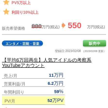
PV5万以上
利回り10%以上
550
880
万円(税込)
万円(税込)
販売希望価格
販売中
エンタメ・芸能・音楽
登録日:2023/02/08
（2023/02/08 更新）
【平均6万回再生】人気アイドルの考察系
YouTubeアカウント
万円
11
売上/月
万円
6.2
営業利益/月
%
59
年間利回り
万PV
52
PV/月