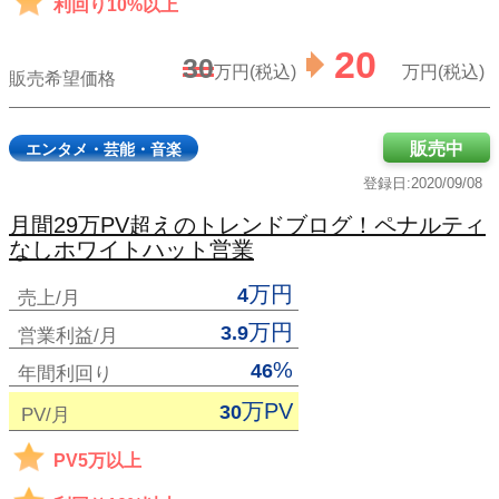
利回り10%以上
20
30
万円(税込)
万円(税込)
販売希望価格
販売中
エンタメ・芸能・音楽
登録日:2020/09/08
月間29万PV超えのトレンドブログ！ペナルティ
なしホワイトハット営業
万円
4
売上/月
万円
3.9
営業利益/月
%
46
年間利回り
万PV
30
PV/月
PV5万以上