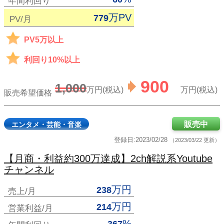
年間利回り
万PV
779
PV/月
PV5万以上
利回り10%以上
900
1,000
万円(税込)
万円(税込)
販売希望価格
販売中
エンタメ・芸能・音楽
登録日:2023/02/28
（2023/03/22 更新）
【月商・利益約300万達成】2ch解説系Youtube
チャンネル
万円
238
売上/月
万円
214
営業利益/月
%