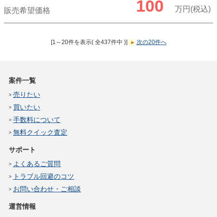
100
万円(税込)
販売希望価格
[1～20件を表示( 全437件中 )]
次の20件へ
案件一覧
売りたい
買いたい
手数料について
無料クイック査定
サポート
よくあるご質問
トラブル回避のコツ
お問い合わせ・ご相談
運営情報