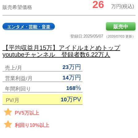
26
万円(税込)
販売希望価格
販売中
エンタメ・芸能・音楽
登録日:2025/05/07
（2026/07/03 更新）
【平均収益月15万】アイドルまとめトップ
youtubeチャンネル 登録者数6.22万人
万円
23
売上/月
万円
14
営業利益/月
%
168
年間利回り
万PV
10
PV/月
PV5万以上
利回り10%以上