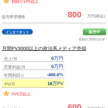
利回り10%以上
800
万円(税込)
販売希望価格
販売中
インターネット
登録日:2020/12/14
月間PV3000以上の政治系メディア売却
万円
0
売上/月
万円
0
営業利益/月
%
-400.0
年間利回り
万PV
18
PV/月
PV5万以上
600