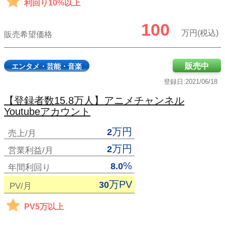
利回り10%以上
100
万円(税込)
販売希望価格
販売中
エンタメ・芸能・音楽
登録日:2021/06/18
【登録者数15.8万人】アニメチャンネル
Youtubeアカウント
万円
2
売上/月
万円
2
営業利益/月
%
8.0
年間利回り
万PV
30
PV/月
PV5万以上