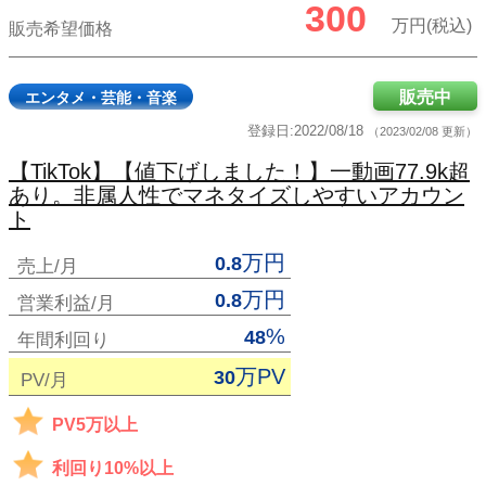
300
万円(税込)
販売希望価格
販売中
エンタメ・芸能・音楽
登録日:2022/08/18
（2023/02/08 更新）
【TikTok】【値下げしました！】一動画77.9k超
あり。非属人性でマネタイズしやすいアカウン
ト
万円
0.8
売上/月
万円
0.8
営業利益/月
%
48
年間利回り
万PV
30
PV/月
PV5万以上
利回り10%以上