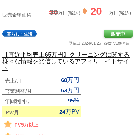
20
30
万円(税込)
万円(税込)
販売希望価格
販売中
暮らし・生活
登録日:2024/01/26
（2024/03/06 更新）
【直近平均売上65万円】クリーニングに関する
様々な情報を発信しているアフィリエイトサイ
ト
万円
68
売上/月
万円
63
営業利益/月
%
95
年間利回り
万PV
24
PV/月
PV5万以上