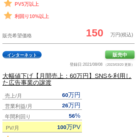
PV5万以上
利回り10%以上
150
万円(税込)
販売希望価格
販売中
インターネット
登録日:2021/08/08
（2023/03/20 更新）
大幅値下げ【月間売上：60万円】SNSを利用し
た広告事業の譲渡
万円
60
売上/月
万円
26
営業利益/月
%
56
年間利回り
万PV
100
PV/月