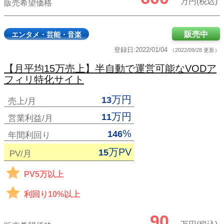
万円(税込)
販売希望価格
販売中
エンタメ・芸能・音楽
登録日:2022/01/04
（2022/09/28 更新）
【月平均15万売上】半自動で運営可能なVODア
フィリ特化サイト
万円
13
売上/月
万円
11
営業利益/月
%
146
年間利回り
万PV
15
PV/月
PV5万以上
利回り10%以上
90