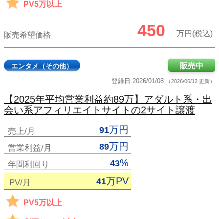
PV5万以上
450
万円(税込)
販売希望価格
販売中
エンタメ（その他）
登録日:2026/01/08
（2026/06/12 更新）
【2025年平均営業利益約89万】アダルト系・出
会い系アフィリエイトサイトの2サイト譲渡
万円
91
売上/月
万円
89
営業利益/月
%
43
年間利回り
万PV
41
PV/月
PV5万以上