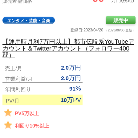
万円(税込)
販売希望価格
販売中
エンタメ・芸能・音楽
登録日:2023/04/20
（2023/06/06 更新）
【運用時月利7万円以上】都市伝説系YouTubeア
カウント＆Twitterアカウント（フォロワー400
弱）
万円
2.0
売上/月
万円
2.0
営業利益/月
%
91
年間利回り
万PV
10
PV/月
PV5万以上
利回り10%以上