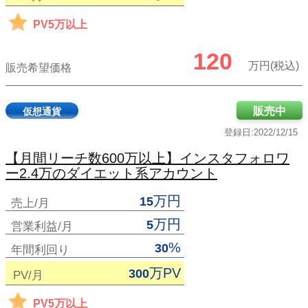
PV5万以上
120
万円(税込)
販売希望価格
販売中
仮想通貨
登録日:2022/12/15
【月間リーチ数600万以上】インスタフォロワ
ー2.4万のダイエット系アカウント
万円
15
売上/月
万円
5
営業利益/月
%
30
年間利回り
万PV
300
PV/月
PV5万以上