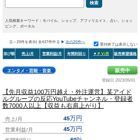
検索
人気検索キーワード：モバイル、ショップ、アフィリエイト、占い、ショッ
ピング、ポータル
[1～20件を表示( 全437件中 )]
▶
次の20件へ
受付終了は表示しない
並び順
売上/月
営業利益/月
年間利回り
▼
ＰＶ/月
販売希望価格
販売中
エンタメ・芸能・音楽
登録日:2023/05/01
【先月収益100万円越え・外注運営】某アイド
ルグループの反応YouTubeチャンネル・登録者
数7000人以上【収益も右肩上がり】
万円
45
売上/月
万円
45
営業利益/月
%
60