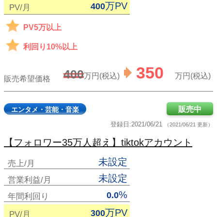
万PV
400
PV/月
PV5万以上
利回り10%以上
350
400
万円(税込)
万円(税込)
販売希望価格
販売中
エンタメ・芸能・音楽
登録日:2021/06/21
（2021/06/21 更新）
【フォロワー35万人超え】tiktokアカウント
未設定
売上/月
未設定
営業利益/月
%
0.0
年間利回り
万PV
300
PV/月