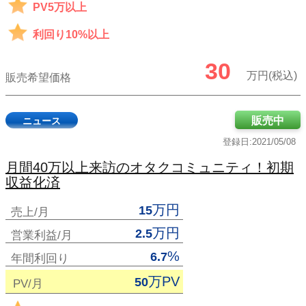
PV5万以上
利回り10%以上
30
万円(税込)
販売希望価格
販売中
ニュース
登録日:2021/05/08
月間40万以上来訪のオタクコミュニティ！初期
収益化済
万円
15
売上/月
万円
2.5
営業利益/月
%
6.7
年間利回り
万PV
50
PV/月