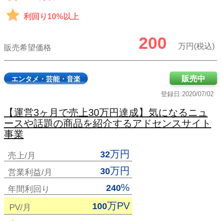
利回り10%以上
200
万円(税込)
販売希望価格
販売中
エンタメ・芸能・音楽
登録日:2020/07/02
【運営3ヶ月で売上30万円達成】気になるニュ
ースや話題の商品を紹介するアドセンスサイト
事業
万円
32
売上/月
万円
30
営業利益/月
%
240
年間利回り
万PV
100
PV/月