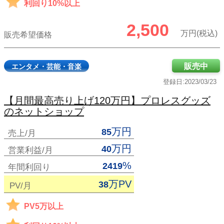
利回り10%以上
2,500
万円(税込)
販売希望価格
販売中
エンタメ・芸能・音楽
登録日:2023/03/23
【月間最高売り上げ120万円】プロレスグッズ
のネットショップ
万円
85
売上/月
万円
40
営業利益/月
%
2419
年間利回り
万PV
38
PV/月
PV5万以上