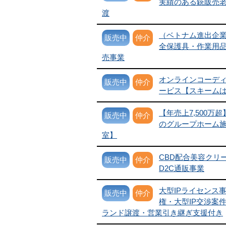
実績のある銃販売
渡
（ベトナム進出企
販売中
仲介
全保護具・作業用品
売事業
オンラインコーデ
販売中
仲介
ービス【スキーム
【年売上7,500万
販売中
仲介
のグループホーム施
室】
CBD配合美容クリ
販売中
仲介
D2C通販事業
大型IPライセンス
販売中
仲介
権・大型IP交渉案件
ランド譲渡・営業引き継ぎ支援付き