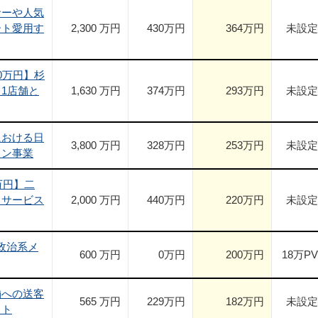
サーや人気
ート愛用す
2,300 万円
430
万円
364
万円
未設定
0万円】杉
1店舗と
1,630 万円
374
万円
293
万円
未設定
における日
3,800 万円
328
万円
253
万円
未設定
ラン事業
万円】二
トサービス
2,000 万円
440
万円
220
万円
未設定
の政治系メ
600 万円
0
万円
200
万円
18
万PV
舗への送客
565 万円
229
万円
182
万円
未設定
イト