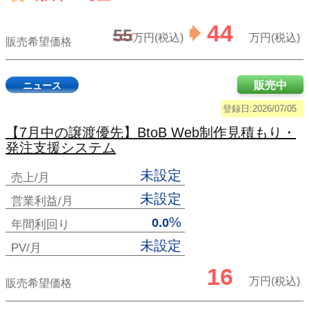
44
55
万円(税込)
万円(税込)
販売希望価格
販売中
ニュース
登録日:2026/07/05
【7月中の譲渡優先】BtoB Web制作見積もり・
発注支援システム
未設定
売上/月
未設定
営業利益/月
%
0.0
年間利回り
未設定
PV/月
16
万円(税込)
販売希望価格