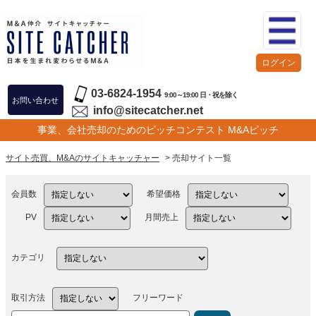
ログイン
03-6824-1954
9:00～19:00 日・祝を除く
お問い合わせ
info@sitecatcher.net
事業、会社売却のためのピッチコンテスト M&Aピッチ
サイト売買、M&Aのサイトキャッチャー
> 売却サイト一覧
会員数
希望価格
PV
月間売上
カテゴリ
取引方法
フリーワード