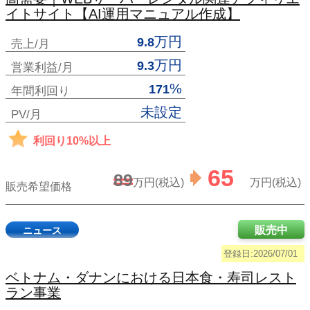
イトサイト【AI運用マニュアル作成】
万円
9.8
売上/月
万円
9.3
営業利益/月
%
171
年間利回り
未設定
PV/月
利回り10%以上
65
89
万円(税込)
万円(税込)
販売希望価格
販売中
ニュース
登録日:2026/07/01
ベトナム・ダナンにおける日本食・寿司レスト
ラン事業