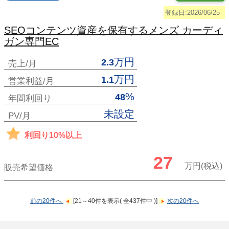
登録日:2026/06/25
SEOコンテンツ資産を保有するメンズ カーディ
ガン専門EC
万円
2.3
売上/月
万円
1.1
営業利益/月
%
48
年間利回り
未設定
PV/月
利回り10%以上
27
万円(税込)
販売希望価格
前の20件へ
[21～40件を表示( 全437件中 )]
次の20件へ