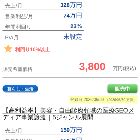
万円
328
売上/月
万円
74
営業利益/月
%
23
年間利回り
未設定
PV/月
利回り10%以上
3,800
万円(税込)
販売希望価格
販売中
暮らし・生活
登録日:2026/06/30
（2026/06/30 更新）
【高利益率】美容・自由診療領域の医療SEOメ
ディア事業譲渡｜5ジャンル展開
万円
159
売上/月