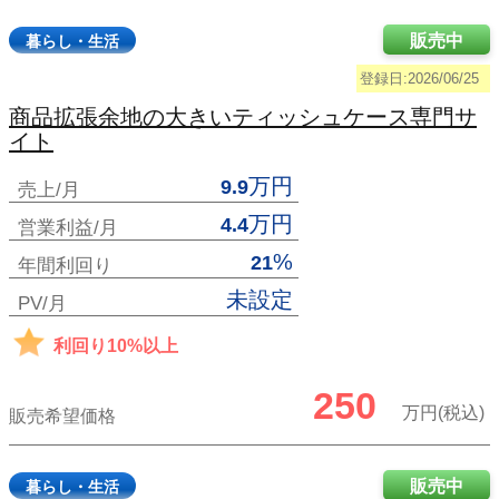
販売中
暮らし・生活
登録日:2026/06/25
商品拡張余地の大きいティッシュケース専門サ
イト
万円
9.9
売上/月
万円
4.4
営業利益/月
%
21
年間利回り
未設定
PV/月
利回り10%以上
250
万円(税込)
販売希望価格
販売中
暮らし・生活