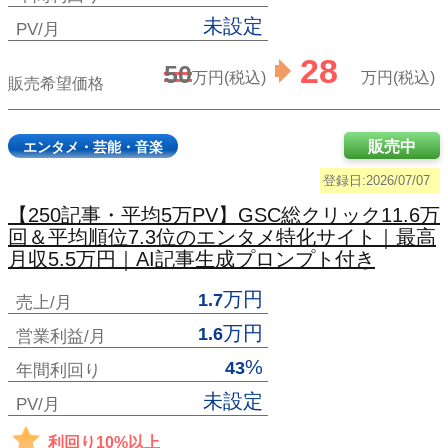
未設定
PV/月
28
50
万円(税込)
万円(税込)
販売希望価格
販売中
エンタメ・芸能・音楽
登録日:2026/07/07
【250記事・平均5万PV】GSC総クリック11.6万
回＆平均順位7.3位のエンタメ特化サイト｜最高
月収5.5万円｜AI記事生成プロンプト付き
万円
1.7
売上/月
万円
1.6
営業利益/月
%
43
年間利回り
未設定
PV/月
利回り10%以上