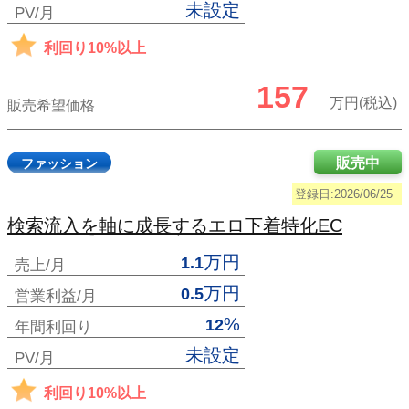
未設定
PV/月
利回り10%以上
157
万円(税込)
販売希望価格
販売中
ファッション
登録日:2026/06/25
検索流入を軸に成長するエロ下着特化EC
万円
1.1
売上/月
万円
0.5
営業利益/月
%
12
年間利回り
未設定
PV/月
利回り10%以上