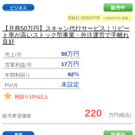
販売中
ビジネス
登録日:2026/07/05
（2026/07/10 更新）
【月商50万円】スキャン代行サービス｜リピー
ト率が高いストック型事業・外注運営で手離れ
良好
万円
50
売上/月
万円
17
営業利益/月
%
92
年間利回り
未設定
PV/月
利回り10%以上
220
万円(税込)
販売希望価格
販売中