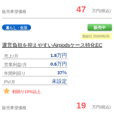
47
万円(税込)
販売希望価格
販売中
暮らし・生活
登録日:2026/06/25
運営負担を抑えやすいAirpodsケース特化EC
万円
1.8
売上/月
万円
0.6
営業利益/月
%
37
年間利回り
未設定
PV/月
利回り10%以上
19
万円(税込)
販売希望価格