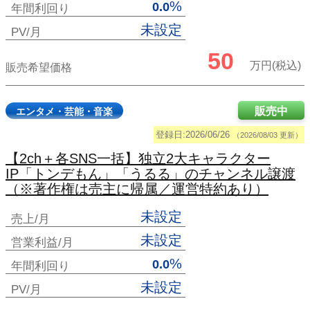
%
0.0
年間利回り
未設定
PV/月
50
万円(税込)
販売希望価格
販売中
エンタメ・芸能・音楽
登録日:2026/06/26
（2026/08/03 更新）
【2ch＋各SNS一括】独立2大キャラクター
IP「トンデもん」「うるる」のチャンネル譲渡
（※著作権は売主に帰属／運営特約あり）
未設定
売上/月
未設定
営業利益/月
%
0.0
年間利回り
未設定
PV/月