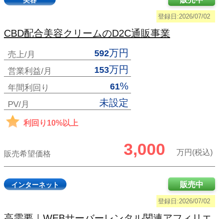
美容
登録日:2026/07/02
CBD配合美容クリームのD2C通販事業
万円
592
売上/月
万円
153
営業利益/月
%
61
年間利回り
未設定
PV/月
利回り10%以上
3,000
万円(税込)
販売希望価格
販売中
インターネット
登録日:2026/07/02
高需要｜WEBサーバーレンタル関連アフィリエ