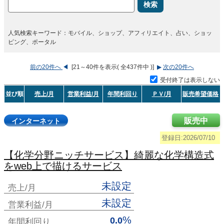
検索
人気検索キーワード：モバイル、ショップ、アフィリエイト、占い、ショッ
ピング、ポータル
前の20件へ
◀
[21～40件を表示( 全437件中 )]
▶
次の20件へ
受付終了は表示しない
並び順
売上/月
営業利益/月
年間利回り
ＰＶ/月
販売希望価格
販売中
インターネット
登録日:2026/07/10
【化学分野ニッチサービス】綺麗な化学構造式
をweb上で描けるサービス
未設定
売上/月
未設定
営業利益/月
%
0.0
年間利回り