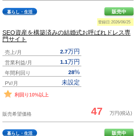
販売中
暮らし・生活
登録日:2026/06/25
SEO資産を構築済みの結婚式お呼ばれドレス専
門サイト
万円
2.7
売上/月
万円
1.1
営業利益/月
%
28
年間利回り
未設定
PV/月
利回り10%以上
47
万円(税込)
販売希望価格
販売中
暮らし・生活