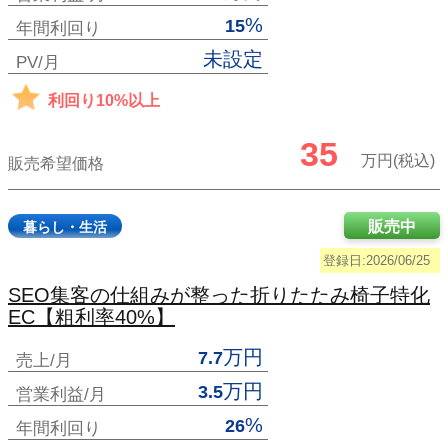
%
15
年間利回り
未設定
PV/月
利回り10%以上
35
万円(税込)
販売希望価格
販売中
暮らし・生活
登録日:2026/06/25
SEO集客の仕組みが整った折りたたみ椅子特化
EC【粗利率40%】
万円
7.7
売上/月
万円
3.5
営業利益/月
%
26
年間利回り