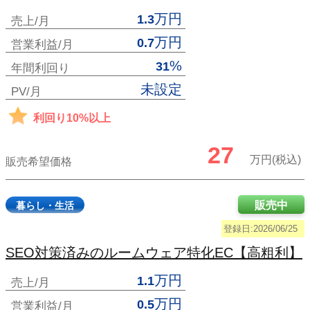
万円
1.3
売上/月
万円
0.7
営業利益/月
%
31
年間利回り
未設定
PV/月
利回り10%以上
27
万円(税込)
販売希望価格
販売中
暮らし・生活
登録日:2026/06/25
SEO対策済みのルームウェア特化EC【高粗利】
万円
1.1
売上/月
万円
0.5
営業利益/月