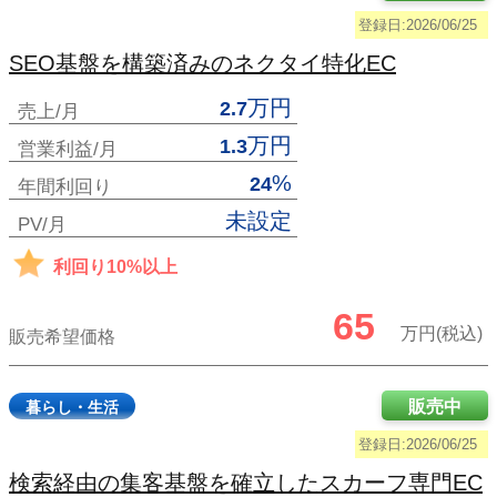
登録日:2026/06/25
SEO基盤を構築済みのネクタイ特化EC
万円
2.7
売上/月
万円
1.3
営業利益/月
%
24
年間利回り
未設定
PV/月
利回り10%以上
65
万円(税込)
販売希望価格
販売中
暮らし・生活
登録日:2026/06/25
検索経由の集客基盤を確立したスカーフ専門EC