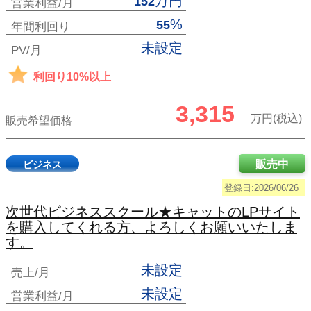
万円
152
営業利益/月
%
55
年間利回り
未設定
PV/月
利回り10%以上
3,315
万円(税込)
販売希望価格
販売中
ビジネス
登録日:2026/06/26
次世代ビジネススクール★キャットのLPサイト
を購入してくれる方、よろしくお願いいたしま
す。
未設定
売上/月
未設定
営業利益/月